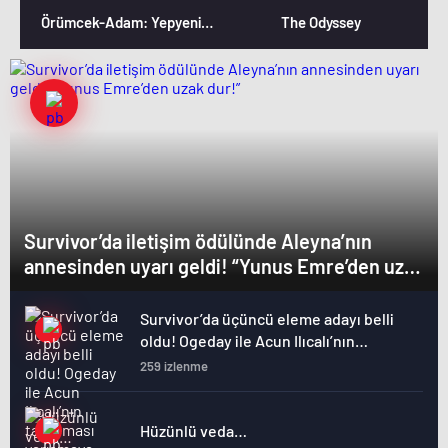
Örümcek-Adam: Yepyeni Bir Gün
The Odyssey
Survivor’da iletişim ödülünde Aleyna’nın
annesinden uyarı geldi! “Yunus Emre’den uzak
dur!”
Survivor’da üçüncü eleme adayı belli
oldu! Ogeday ile Acun Ilıcalı’nın
tartışması yarışmaya damga vurdu
259 izlenme
Hüzünlü veda…