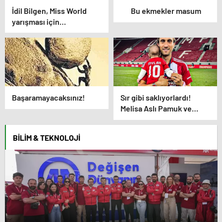
İdil Bilgen, Miss World
Bu ekmekler masum
yarışması için
Hindistan’da
Başaramayacaksınız!
Sır gibi saklıyorlardı!
Melisa Aslı Pamuk ve
Yusuf Yazıcı’nın bebeği ilk
kez görüntülendi: Bakın
BILIM & TEKNOLOJI
minik Mylan kime
benziyor…