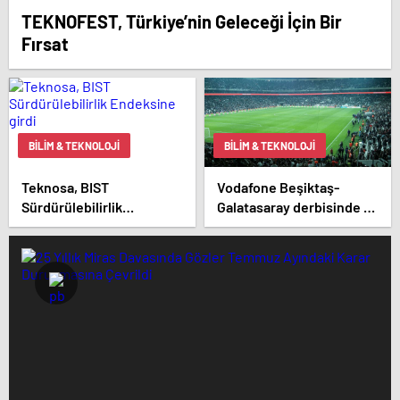
TEKNOFEST, Türkiye’nin Geleceği İçin Bir
Fırsat
BILIM & TEKNOLOJI
BILIM & TEKNOLOJI
Teknosa, BIST
Vodafone Beşiktaş-
Sürdürülebilirlik
Galatasaray derbisinde 5G
Endeksine girdi
deneyimi sunacak