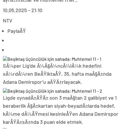
10.05.2025 – 21:10
NTV
PaylaÅŸ
SÃ¼per Lig’de Ã¼Ã§Ã¼ncÃ¼lÃ¼k hedefini
sÃ¼rdÃ¼ren BeÅŸiktaÅŸ, 35. hafta maÃ§Ä±nda
Adana Demirspor’u aÄŸÄ±rlayacak.
Ligde oynadÄ±ÄŸÄ± son 3 maÃ§tan 2 galibiyet ve 1
beraberlik Ã§Ä±kartan siyah-beyazlÄ±larda hedef,
kÃ¼me dÃ¼ÅŸmesi kesinleÅŸen Adana Demirspor
karÅŸÄ±sÄ±nda 3 puan elde etmek.