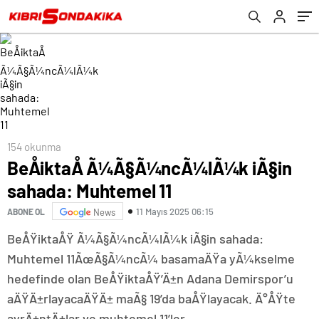
154 okunma
BeÅiktaÅ Ã¼Ã§Ã¼ncÃ¼lÃ¼k iÃ§in
sahada: Muhtemel 11
11 Mayıs 2025 06:15
ABONE OL
News
BeÅŸiktaÅŸ Ã¼Ã§Ã¼ncÃ¼lÃ¼k iÃ§in sahada:
Muhtemel 11ÃœÃ§Ã¼ncÃ¼ basamaÄŸa yÃ¼kselme
hedefinde olan BeÅŸiktaÅŸ’Ä±n Adana Demirspor’u
aÄŸÄ±rlayacaÄŸÄ± maÃ§ 19’da baÅŸlayacak. Ä°ÅŸte
ayrÄ±ntÄ±lar ve muhtemel 11’ler..