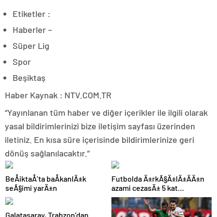
Etiketler :
Haberler –
Süper Lig
Spor
Beşiktaş
Haber Kaynak : NTV.COM.TR
“Yayınlanan tüm haber ve diğer içerikler ile ilgili olarak
yasal bildirimlerinizi bize iletişim sayfası üzerinden
iletiniz. En kısa süre içerisinde bildirimlerinize geri
dönüş sağlanılacaktır.”
BeÅiktaÅ’ta baÅkanlÄ±k
Futbolda Ä±rkÃ§Ä±lÄ±ÄÄ±n
seÃ§imi yarÄ±n
azami cezasÄ± 5 kat
arttÄ±rÄ±ldÄ±
Galatasaray, Trabzon’dan