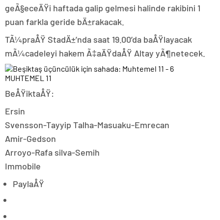
geÃ§eceÄŸi haftada galip gelmesi halinde rakibini 1
puan farkla geride bÄ±rakacak.
TÃ¼praÅŸ StadÄ±’nda saat 19.00’da baÅŸlayacak
mÃ¼cadeleyi hakem Ã‡aÄŸdaÅŸ Altay yÃ¶netecek.
MUHTEMEL 11
BeÅŸiktaÅŸ:
Ersin
Svensson-Tayyip Talha-Masuaku-Emrecan
Amir-Gedson
Arroyo-Rafa silva-Semih
Immobile
PaylaÅŸ