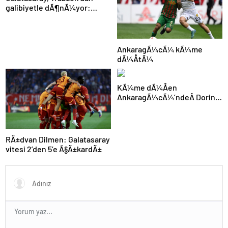
galibiyetle dÃ¶nÃ¼yor:
ÅampiyonluÄa 1 puan kaldÄ±!
AnkaragÃ¼cÃ¼ kÃ¼me
dÃ¼ÅtÃ¼
KÃ¼me dÃ¼Åen
AnkaragÃ¼cÃ¼’ndeÂ Dorin
Rotariu kulÃ¼plerin
radarÄ±nda
RÄ±dvan Dilmen: Galatasaray
vitesi 2’den 5’e Ã§Ä±kardÄ±