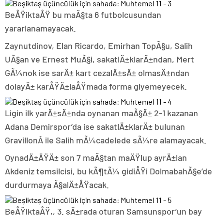
BeÅŸiktaÅŸ bu maÃ§ta 6 futbolcusundan
yararlanamayacak.
Zaynutdinov, Elan Ricardo, Emirhan TopÃ§u, Salih
UÃ§an ve Ernest MuÃ§i, sakatlÄ±klarÄ±ndan, Mert
GÃ¼nok ise sarÄ± kart cezalÄ±sÄ± olmasÄ±ndan
dolayÄ± karÅŸÄ±laÅŸmada forma giyemeyecek.
Ligin ilk yarÄ±sÄ±nda oynanan maÃ§Ä± 2-1 kazanan
Adana Demirspor’da ise sakatlÄ±klarÄ± bulunan
GravillonÂ ile Salih mÃ¼cadelede sÃ¼re alamayacak.
OynadÄ±ÄŸÄ± son 7 maÃ§tan maÄŸlup ayrÄ±lan
Akdeniz temsilcisi, bu kÃ¶tÃ¼ gidiÅŸi DolmabahÃ§e’de
durdurmaya Ã§alÄ±ÅŸacak.
BeÅŸiktaÅŸ,, 3. sÄ±rada oturan Samsunspor’un bay