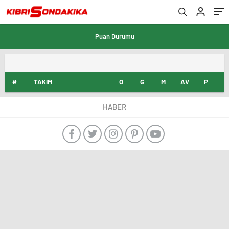
Puan Durumu
#
TAKIM
O
G
M
AV
P
HABER