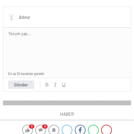
tepki: Bir daha yemek aklıma
gelmez…
En az 10 karakter gerekli
Gönder
HABER
0
0