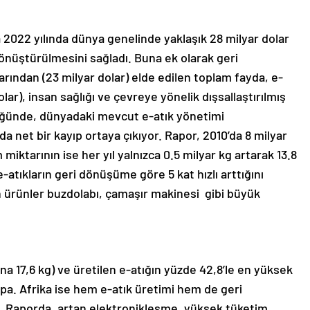
 2022 yılında dünya genelinde yaklaşık 28 milyar dolar
nüştürülmesini sağladı. Buna ek olarak geri
ından (23 milyar dolar) elde edilen toplam fayda, e-
lar), insan sağlığı ve çevreye yönelik dışsallaştırılmış
düğünde, dünyadaki mevcut e-atık yönetimi
a net bir kayıp ortaya çıkıyor. Rapor, 2010’da 8 milyar
iktarının ise her yıl yalnızca 0.5 milyar kg artarak 13.8
e-atıkların geri dönüşüme göre 5 kat hızlı arttığını
 ürünler buzdolabı, çamaşır makinesi gibi büyük
ına 17,6 kg) ve üretilen e-atığın yüzde 42,8’le en yüksek
a. Afrika ise hem e-atık üretimi hem de geri
 Raporda, artan elektronikleşme, yüksek tüketim,