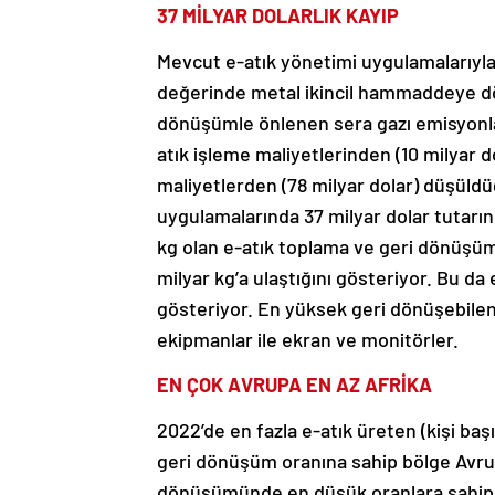
37 MİLYAR DOLARLIK KAYIP
Mevcut e-atık yönetimi uygulamalarıyla
değerinde metal ikincil hammaddeye dö
dönüşümle önlenen sera gazı emisyonlar
atık işleme maliyetlerinden (10 milyar do
maliyetlerden (78 milyar dolar) düşül
uygulamalarında 37 milyar dolar tutarınd
kg olan e-atık toplama ve geri dönüşüm m
milyar kg’a ulaştığını gösteriyor. Bu da 
gösteriyor. En yüksek geri dönüşebilen
ekipmanlar ile ekran ve monitörler.
EN ÇOK AVRUPA EN AZ AFRİKA
2022’de en fazla e-atık üreten (kişi baş
geri dönüşüm oranına sahip bölge Avrup
dönüşümünde en düşük oranlara sahip.