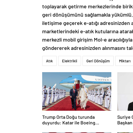
toplayarak getirme merkezlerinde birikt
geri dönüşümünü sağlamakla yükümlü. B
iletişime geçerek e-atığı adresinizden al
marketlerindeki e-atık kutularına ata
merkezli mobil girişim Mol-e aracılığıyl
göndererek adresinizden alınmasını tale
Atık
Elektrikli
Geri Dönüşüm
Miktarı
Trump Orta Doğu turunda
Suriye
duyurdu: Katar ile Boeing
Başkan
arasında 200 milyar dolarlık