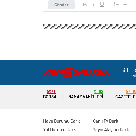
Gönder
Ha
ed
CANLI
ANLIK
GÜNLÜ
BORSA
NAMAZ VAKITLERI
GAZETELE
Hava Durumu Dark
Canlı Tv Dark
Yol Durumu Dark
Yayın Akışları Dark