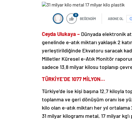
0
BEĞENDİM
ABONE OL
Ceyda Ulukaya –
Dünyada elektronik at
genelinde e-atık miktarı yaklaşık 2 katı
yerleştirildiğinde Ekvatoru saracak kad
Milletler Küresel e-Atık Monitör raporu
sadece 13.8 milyar kilosu toplanıp çevr
TÜRKİYE’DE 1077 MİLYON…
Türkiye’de ise kişi başına 12.7 kiloyla to
toplanma ve geri dönüşüm oranı ise yüzd
kilo olan e-atık miktarı her yıl ortalama 
31 milyar kilogramı metal, 17 milyar kg’ı