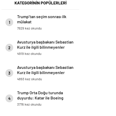
KATEGORİNİN POPÜLERLERİ
Trump’tan seçim sonrası ilk
mülakat
1
7929 kez okundu
Avusturya başbakanı Sebastian
Kurz ile ilgili bilinmeyenler
2
4919 kez okundu
Avusturya başbakanı Sebastian
Kurz ile ilgili bilinmeyenler
3
4893 kez okundu
Trump Orta Doğu turunda
duyurdu: Katar ile Boeing
4
arasında 200 milyar dolarlık
3776 kez okundu
anlaşma