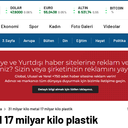
DOLAR
EURO
ALTIN
BITCOIN
47,6000
55,0438
6.531,74
%
0.06%
0.05%
0,55
Ekonomi
Spor
Kadın
Foto Galeri
Videolar
3.Sayfa
Avrupa
Bülten
Din
Eğitim
Hayat
Politika
fa
31 milyar kilo metal 17 milyar kilo plastik
 17 milyar kilo plastik