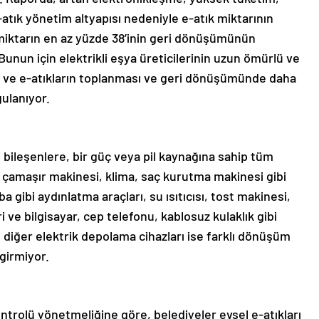
-atık yönetim altyapısı nedeniyle e-atık miktarının
 miktarın en az yüzde 38’inin geri dönüşümünün
Bunun için elektrikli eşya üreticilerinin uzun ömürlü ve
ı ve e-atıkların toplanması ve geri dönüşümünde daha
gulanıyor.
 bileşenlere, bir güç veya pil kaynağına sahip tüm
ı, çamaşır makinesi, klima, saç kurutma makinesi gibi
ba gibi aydınlatma araçları, su ısıtıcısı, tost makinesi,
eri ve bilgisayar, cep telefonu, kablosuz kulaklık gibi
e diğer elektrik depolama cihazları ise farklı dönüşüm
girmiyor.
kontrolü yönetmeliğine göre, belediyeler evsel e-atıkları