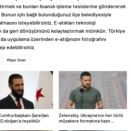
irmek ve bunları lisanslı işleme tesislerine göndererek
unun için bağlı bulunduğunuz ilçe belediyesiyle
masını isteyebilirsiniz. E-atıkları teknoloji
rak da geri dönüşümünü kolaylaştırmak mümkün. Türkiye
a da uygulama üzerinden e-atığınızın fotoğrafını
p edebilirsiniz.
Milyar Dolar
 Cumhurbaşkanı Şara’dan
Zelenskiy, Ukrayna’nın her türlü
 Erdoğan’a teşekkür
müzakere formatına hazır
olduğunu duyurdu!