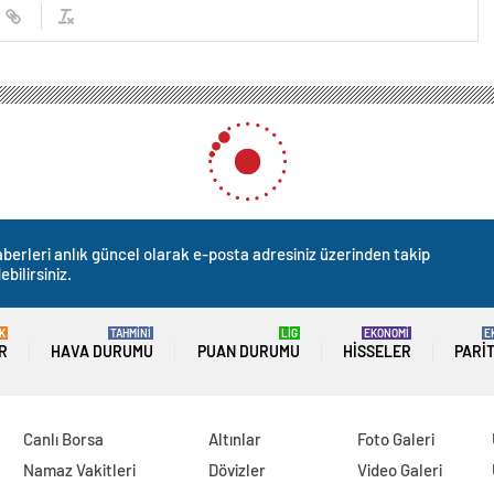
berleri anlık güncel olarak e-posta adresiniz üzerinden takip
ebilirsiniz.
K
TAHMİNİ
LİG
EKONOMİ
E
R
HAVA DURUMU
PUAN DURUMU
HISSELER
PARI
Canlı Borsa
Altınlar
Foto Galeri
Namaz Vakitleri
Dövizler
Video Galeri