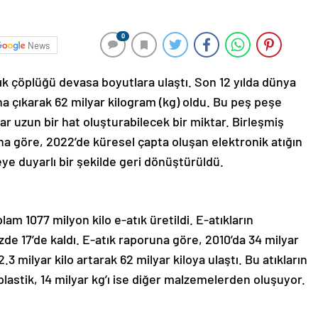
0
News
ık çöplüğü devasa boyutlara ulaştı. Son 12 yılda dünya
na çıkarak 62 milyar kilogram (kg) oldu. Bu peş peşe
ar uzun bir hat oluşturabilecek bir miktar. Birleşmiş
na göre, 2022’de küresel çapta oluşan elektronik atığın
eye duyarlı bir şekilde geri dönüştürüldü.
plam 1077 milyon kilo e-atık üretildi. E-atıkların
e 17’de kaldı. E-atık raporuna göre, 2010’da 34 milyar
2.3 milyar kilo artarak 62 milyar kiloya ulaştı. Bu atıkların
 plastik, 14 milyar kg’ı ise diğer malzemelerden oluşuyor.