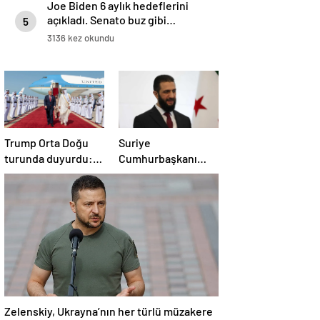
Joe Biden 6 aylık hedeflerini
açıkladı. Senato buz gibi…
5
3136 kez okundu
Trump Orta Doğu
Suriye
turunda duyurdu:
Cumhurbaşkanı
Katar ile Boeing
Şara’dan Başkan
arasında 200 milyar
Erdoğan’a teşekkür
dolarlık anlaşma
Zelenskiy, Ukrayna’nın her türlü müzakere