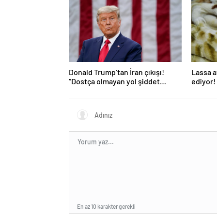
anlaşma
Donald Trump’tan İran çıkışı!
Lassa a
“Dostça olmayan yol şiddet
ediyor! 
içeriyor ve ben bunu
istemiyorum”
En az 10 karakter gerekli