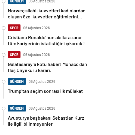
GÜNDEM
06 Ağustos 2026
Norweç silahlı kuvvetleri kadınlardan
oluşan özel kuvvetler eğitimlerini
başlattı.
SPOR
06 Ağustos 2026
Cristiano Ronaldo’nun akıllara zarar
tüm kariyerinin istatistiğini çıkardık !
SPOR
06 Ağustos 2026
Galatasaray’a kötü haber! Monaco’dan
flaş Onyekuru kararı.
GÜNDEM
06 Ağustos 2026
Trump’tan seçim sonrası ilk mülakat
GÜNDEM
06 Ağustos 2026
Avusturya başbakanı Sebastian Kurz
ile ilgili bilinmeyenler