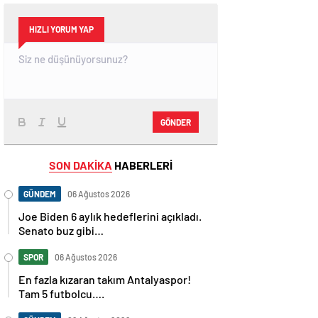
HIZLI YORUM YAP
GÖNDER
SON DAKİKA
HABERLERİ
GÜNDEM
06 Ağustos 2026
Joe Biden 6 aylık hedeflerini açıkladı.
Senato buz gibi…
SPOR
06 Ağustos 2026
En fazla kızaran takım Antalyaspor!
Tam 5 futbolcu….