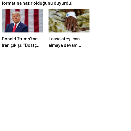
formatına hazır olduğunu duyurdu!
Donald Trump’tan
Lassa ateşi can
İran çıkışı! “Dostça
almaya devam
olmayan yol şiddet
ediyor! Ölü sayısı
içeriyor ve ben
138’e çıktı
bunu istemiyorum”