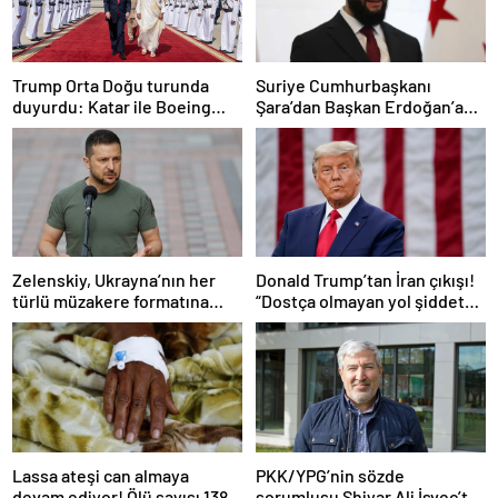
Trump Orta Doğu turunda
Suriye Cumhurbaşkanı
duyurdu: Katar ile Boeing
Şara’dan Başkan Erdoğan’a
arasında 200 milyar dolarlık
teşekkür
anlaşma
Zelenskiy, Ukrayna’nın her
Donald Trump’tan İran çıkışı!
türlü müzakere formatına
“Dostça olmayan yol şiddet
hazır olduğunu duyurdu!
içeriyor ve ben bunu
istemiyorum”
Lassa ateşi can almaya
PKK/YPG’nin sözde
devam ediyor! Ölü sayısı 138’e
sorumlusu Shiyar Ali İsveç’te