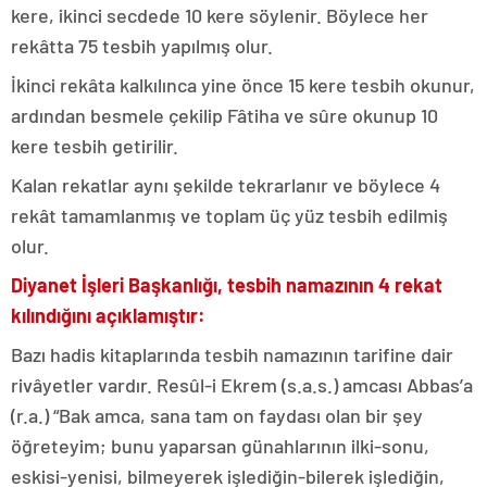
kere, ikinci secdede 10 kere söylenir. Böylece her
rekâtta 75 tesbih yapılmış olur.
İkinci rekâta kalkılınca yine önce 15 kere tesbih okunur,
ardından besmele çekilip Fâtiha ve sûre okunup 10
kere tesbih getirilir.
Kalan rekatlar aynı şekilde tekrarlanır ve böylece 4
rekât tamamlanmış ve toplam üç yüz tesbih edilmiş
olur.
Diyanet İşleri Başkanlığı, tesbih namazının 4 rekat
kılındığını açıklamıştır:
Bazı hadis kitaplarında tesbih namazının tarifine dair
rivâyetler vardır. Resûl-i Ekrem (s.a.s.) amcası Abbas’a
(r.a.) “Bak amca, sana tam on faydası olan bir şey
öğreteyim; bunu yaparsan günahlarının ilki-sonu,
eskisi-yenisi, bilmeyerek işlediğin-bilerek işlediğin,