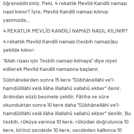
öğrenebilirsiniz. Peki, 4 rekatlık Mevlid Kandili namazı
nasıl kılınır? İşte, Mevlid Kandili namazı kılınışı
yazımızda…
4 REKATLIK MEVLİD KANDİLİ NAMAZI NASIL KILINIR?
4 rekatlık Mevlid Kandili namazı (tesbih namazı)şu
şekilde kılınır:
“Allah rızası için Tesbih namazı kılmaya” diye niyet
edilerek Mevlid Kandili namazına başlanır.
Sübhâneke’den sonra 15 kere “Sübhânellâhi ve’l-
hamdülillâhi velâ ilâhe illallahü vallahü ekber” denir.
Ardından eûzü besmele çekilir, Fâtiha ve sûre
okunduktan sonra 10 kere daha “Sübhânellâhi ve’l-
hamdülillâhi velâ ilâhe illallahü vallahü ekber” denilir. Bu
tesbih, rükûya varınca 10 kere, rükûdan doğrulunca 10
kere, birinci secdede 10 kere, secdeden kalkınca 10