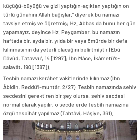
küçüğü-büyüğü ve gizli yaptığın-açıktan yaptığın on
türlü günahını Allah bağışlar.” diyerek bu namazı
tavsiye etmiş ve öğretmiş; Hz. Abbas da bunu her gün
yapamayız, deyince Hz. Peygamber, bu namazın
haftada bir, ayda bir, yılda bir veya ömürde bir defa
kılınmasının da yeterli olacağını belirtmiştir (Ebû
Dâvûd, Tatavvu’, 14 [1297]; İbn Mâce, İkâmetü’s-
salavât, 190 [1387]).
Tesbih namazı kerâhet vakitlerinde kılınmaz (İbn
Âbidîn, Reddü’l-muhtâr, 2/27). Tesbih namazında sehiv
secdesini gerektiren bir şey olursa, sehiv secdesi
normal olarak yapılır, o secdelerde tesbih namazına
özgü tesbîhât yapılmaz (Tahtâvî, Hâşiye, 361).