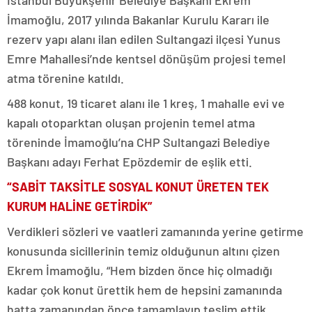
İstanbul Büyükşehir Belediye Başkanı Ekrem
İmamoğlu, 2017 yılında Bakanlar Kurulu Kararı ile
rezerv yapı alanı ilan edilen Sultangazi ilçesi Yunus
Emre Mahallesi’nde kentsel dönüşüm projesi temel
atma törenine katıldı.
488 konut, 19 ticaret alanı ile 1 kreş, 1 mahalle evi ve
kapalı otoparktan oluşan projenin temel atma
töreninde İmamoğlu’na CHP Sultangazi Belediye
Başkanı adayı Ferhat Epözdemir de eşlik etti.
“SABİT TAKSİTLE SOSYAL KONUT ÜRETEN TEK
KURUM HALİNE GETİRDİK”
Verdikleri sözleri ve vaatleri zamanında yerine getirme
konusunda sicillerinin temiz olduğunun altını çizen
Ekrem İmamoğlu, “Hem bizden önce hiç olmadığı
kadar çok konut ürettik hem de hepsini zamanında
hatta zamanından önce tamamlayıp teslim ettik.