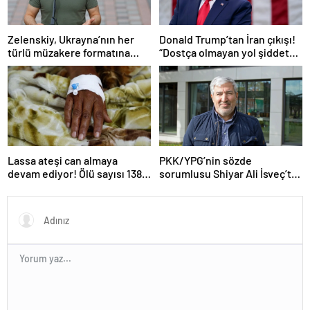
Zelenskiy, Ukrayna’nın her
Donald Trump’tan İran çıkışı!
türlü müzakere formatına
“Dostça olmayan yol şiddet
hazır olduğunu duyurdu!
içeriyor ve ben bunu
istemiyorum”
Lassa ateşi can almaya
PKK/YPG’nin sözde
devam ediyor! Ölü sayısı 138’e
sorumlusu Shiyar Ali İsveç’te
çıktı
gözaltına alındı