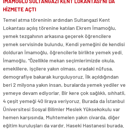
İMAMOĞLU SULTANGAZİ KENT LOKANTASI’NI DA
HİZMETE AÇTI
Temel atma töreninin ardından Sultangazi Kent
Lokantası açılış törenine katılan Ekrem İmamoğlu,
yemek tezgahının arkasına geçerek öğrencilere
yemek servisinde bulundu. Kendi yemeğini de kendisi
dolduran İmamoğlu, öğrencilerle birlikte yemek yedi.
İmamoğlu, “Özellikle mekan seçimlerimizde okula,
emeklilere, işçilere yakın olması, oradaki nüfusa,
demografiye bakarak kurguluyoruz. İlk açıldığından
beri 2 milyona yakın insan, buralarda yemek yediler ve
yemeye devam ediyorlar. Bir kere çok sağlıklı, sıhhatli,
4 çeşit yemeği 40 liraya veriyoruz. Burada da İstanbul
Üniversitesi Sosyal Bilimler Meslek Yüksekokulu var
hemen karşısında. Muhtemelen yakın civarda, diğer
eğitim kuruluşları da vardır. Haseki Hastanesi burada.