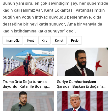
Bunun yanı sıra, en çok sevindiğim şey, her şubemizde
kadın çalışanımız var. Kent Lokantası, vatandaşımızın
bugün en yoğun ihtiyaç duyduğu beslenmeye, gıda
desteğine bir nevi katkı sunuyor. Ama bir yanıyla da
kadın istihdamına katkı sunuyor” dedi.
İmamoğlu
Kent
Kira
Konut
Proje
Trump Orta Doğu turunda
Suriye Cumhurbaşkanı
duyurdu: Katar ile Boeing
Şara’dan Başkan Erdoğan’a
arasında 200 milyar dolarlık
teşekkür
anlaşma