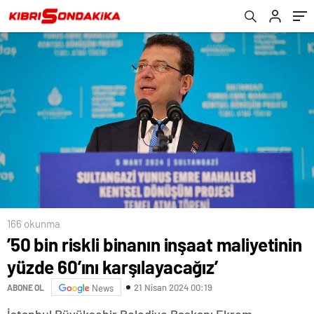
çekineceğim
166 okunma
’50 bin riskli binanın inşaat maliyetinin
yüzde 60’ını karşılayacağız’
21 Nisan 2024 00:19
ABONE OL
News