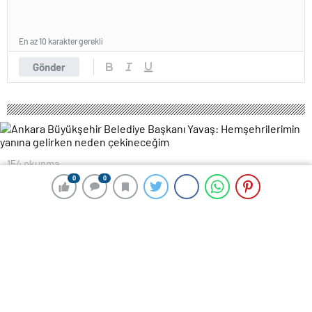
En az 10 karakter gerekli
Gönder
154 okunma
Ankara Büyükşehir Belediye Başkanı
0
0
0
0
Yavaş: Hemşehrilerimin yanına
gelirken neden çekineceğim
21 Nisan 2024 00:16
ABONE OL
News
Mansur Yavaş, Bala ilçesinde Seçim Koordinasyon
Merkezi açılışına katıldı. CHP Genel Başkan Yardımcısı