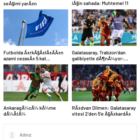
iÃ§in sahada: Muhtemel 11
seÃ§imi yarÄ±n
Futbolda Ä±rkÃ§Ä±lÄ±ÄÄ±n
Galatasaray, Trabzon’dan
azami cezasÄ± 5 kat
galibiyetle dÃ¶nÃ¼yor:
arttÄ±rÄ±ldÄ±
ÅampiyonluÄa 1 puan kaldÄ±!
AnkaragÃ¼cÃ¼ kÃ¼me
RÄ±dvan Dilmen: Galatasaray
dÃ¼ÅtÃ¼
vitesi 2’den 5’e Ã§Ä±kardÄ±