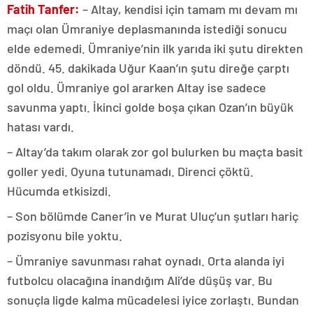
Fatih Tanfer:
– Altay, kendisi için tamam mı devam mı
maçı olan Ümraniye deplasmanında istediği sonucu
elde edemedi. Ümraniye’nin ilk yarıda iki şutu direkten
döndü. 45. dakikada Uğur Kaan’ın şutu direğe çarptı
gol oldu. Ümraniye gol ararken Altay ise sadece
savunma yaptı. İkinci golde boşa çıkan Ozan’ın büyük
hatası vardı.
– Altay’da takım olarak zor gol bulurken bu maçta basit
goller yedi. Oyuna tutunamadı. Direnci çöktü.
Hücumda etkisizdi.
– Son bölümde Caner’in ve Murat Uluç’un şutları hariç
pozisyonu bile yoktu.
– Ümraniye savunması rahat oynadı. Orta alanda iyi
futbolcu olacağına inandığım Ali’de düşüş var. Bu
sonuçla ligde kalma mücadelesi iyice zorlaştı. Bundan