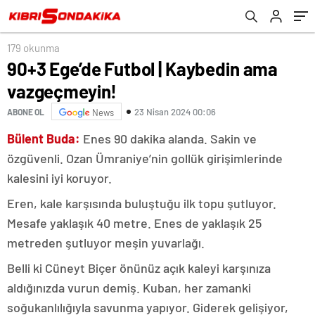
179 okunma
90+3 Ege’de Futbol | Kaybedin ama
vazgeçmeyin!
23 Nisan 2024 00:06
ABONE OL
News
Bülent Buda:
Enes 90 dakika alanda. Sakin ve
özgüvenli. Ozan Ümraniye’nin gollük girişimlerinde
kalesini iyi koruyor.
Eren, kale karşısında buluştuğu ilk topu şutluyor.
Mesafe yaklaşık 40 metre. Enes de yaklaşık 25
metreden şutluyor meşin yuvarlağı.
Belli ki Cüneyt Biçer önünüz açık kaleyi karşınıza
aldığınızda vurun demiş. Kuban, her zamanki
soğukanlılığıyla savunma yapıyor. Giderek gelişiyor,