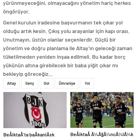
yürünmeyeceğini, olmayacağını yönetim hariç herkes
öngörüyor.
Genel kurulun iradesine başvurmanın tek çıkar yol
olduğu artık kesin. Çıkış yolu arayanlar için kapı orası.
Unutmayın, üstün olanlar seçenlerdir. Güçlü bir
yönetim ve doğru planlama ile Altay’ın geleceği zaman
tüketilmeden yeniden inşaa edilmeli. Bu kadar borç
yükünün altına girebilecek bir baba yiğit çıkar mı
bekleyip göreceğiz…
Altay
Genç
Gol
Ümraniye
Yol
BeÅiktaÅ Ã¼Ã§Ã¼ncÃ¼lÃ¼k
BeÅiktaÅ’ta baÅkanlÄ±k