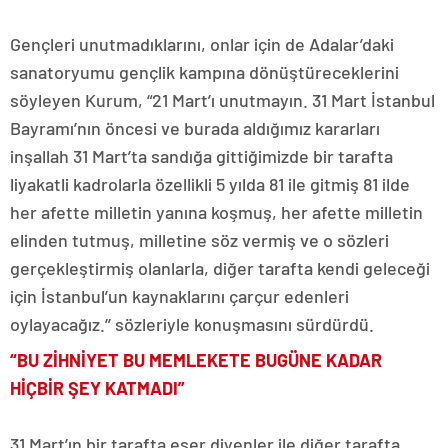
Gençleri unutmadıklarını, onlar için de Adalar’daki
sanatoryumu gençlik kampına dönüştüreceklerini
söyleyen Kurum, “21 Mart’ı unutmayın. 31 Mart İstanbul
Bayramı’nın öncesi ve burada aldığımız kararları
inşallah 31 Mart’ta sandığa gittiğimizde bir tarafta
liyakatli kadrolarla özellikli 5 yılda 81 ile gitmiş 81 ilde
her afette milletin yanına koşmuş, her afette milletin
elinden tutmuş, milletine söz vermiş ve o sözleri
gerçekleştirmiş olanlarla, diğer tarafta kendi geleceği
için İstanbul’un kaynaklarını çarçur edenleri
oylayacağız.’’ sözleriyle konuşmasını sürdürdü.
“BU ZİHNİYET BU MEMLEKETE BUGÜNE KADAR
HİÇBİR ŞEY KATMADI”
31 Mart’ın bir tarafta eser diyenler ile diğer tarafta