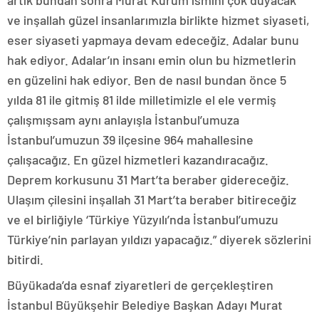
artık bundan sonra Murat Kurum ismini çok duyacak
ve inşallah güzel insanlarımızla birlikte hizmet siyaseti,
eser siyaseti yapmaya devam edeceğiz. Adalar bunu
hak ediyor. Adalar’ın insanı emin olun bu hizmetlerin
en güzelini hak ediyor. Ben de nasıl bundan önce 5
yılda 81 ile gitmiş 81 ilde milletimizle el ele vermiş
çalışmışsam aynı anlayışla İstanbul’umuza
İstanbul’umuzun 39 ilçesine 964 mahallesine
çalışacağız. En güzel hizmetleri kazandıracağız.
Deprem korkusunu 31 Mart’ta beraber gidereceğiz.
Ulaşım çilesini inşallah 31 Mart’ta beraber bitireceğiz
ve el birliğiyle ‘Türkiye Yüzyılı’nda İstanbul’umuzu
Türkiye’nin parlayan yıldızı yapacağız.” diyerek sözlerini
bitirdi.
Büyükada’da esnaf ziyaretleri de gerçekleştiren
İstanbul Büyükşehir Belediye Başkan Adayı Murat