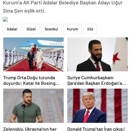
Kurum’a AK Parti Adalar Belediye Başkan Adayı Uğur
Sina Şen eşlik etti.
Adalar
Güzel
İstanbul
Kurum
Söz
Trump Orta Doğu turunda
Suriye Cumhurbaşkanı
duyurdu: Katar ile Boeing
Şara’dan Başkan Erdoğan’a
arasında 200 milyar dolarlık
teşekkür
anlaşma
Zelenskiy, Ukrayna’nın her
Donald Trump’tan İran çıkışı!