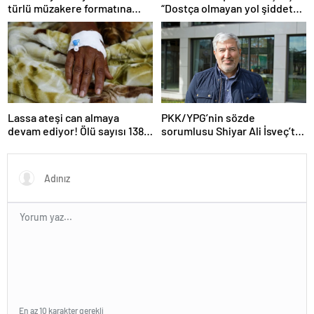
türlü müzakere formatına
“Dostça olmayan yol şiddet
hazır olduğunu duyurdu!
içeriyor ve ben bunu
istemiyorum”
Lassa ateşi can almaya
PKK/YPG’nin sözde
devam ediyor! Ölü sayısı 138’e
sorumlusu Shiyar Ali İsveç’te
çıktı
gözaltına alındı
En az 10 karakter gerekli