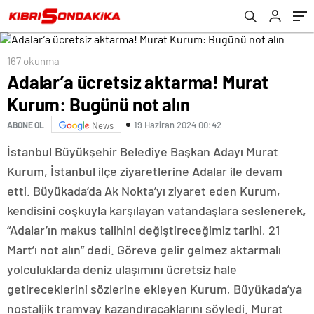
167 okunma
Adalar’a ücretsiz aktarma! Murat
Kurum: Bugünü not alın
19 Haziran 2024 00:42
ABONE OL
News
İstanbul Büyükşehir Belediye Başkan Adayı Murat
Kurum, İstanbul ilçe ziyaretlerine Adalar ile devam
etti. Büyükada’da Ak Nokta’yı ziyaret eden Kurum,
kendisini coşkuyla karşılayan vatandaşlara seslenerek,
“Adalar’ın makus talihini değiştireceğimiz tarihi, 21
Mart’ı not alın” dedi. Göreve gelir gelmez aktarmalı
yolculuklarda deniz ulaşımını ücretsiz hale
getireceklerini sözlerine ekleyen Kurum, Büyükada’ya
nostaljik tramvay kazandıracaklarını söyledi. Murat