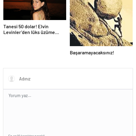
Tanesi 50 dolar! Elvin
Levinler’den lüks üzüme
tepki: Bir daha yemek aklıma
gelmez…
Başaramayacaksınız!