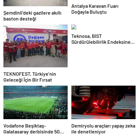
Antalya Karavan Fuarı
Doğayla Buluştu
Şemdinli’deki gazilere akıllı
baston desteği
Teknosa, BIST
Sürdürülebilirlik Endeksine
girdi
TEKNOFEST, Türkiye’nin
Geleceği İçin Bir Fırsat
Vodafone Beşiktaş-
Demiryolu araçları yapay zeka
Galatasaray derbisinde 5G
ile denetleniyor
deneyimi sunacak