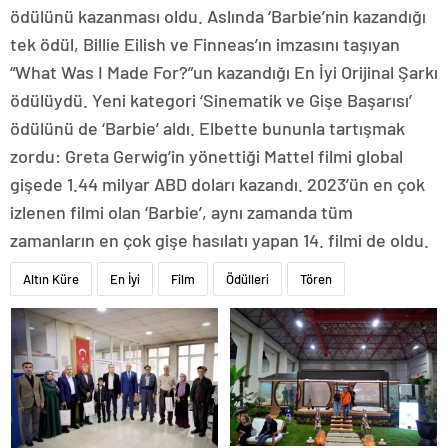
ödülünü kazanması oldu. Aslında ‘Barbie’nin kazandığı
tek ödül, Billie Eilish ve Finneas’ın imzasını taşıyan
“What Was I Made For?”un kazandığı En İyi Orijinal Şarkı
ödülüydü. Yeni kategori ‘Sinematik ve Gişe Başarısı’
ödülünü de ‘Barbie’ aldı. Elbette bununla tartışmak
zordu: Greta Gerwig’in yönettiği Mattel filmi global
gişede 1.44 milyar ABD doları kazandı. 2023’ün en çok
izlenen filmi olan ‘Barbie’, aynı zamanda tüm
zamanların en çok gişe hasılatı yapan 14. filmi de oldu.
Altın Küre
En İyi
Film
Ödülleri
Tören