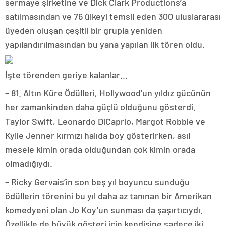
sermaye şirketine ve Dick Clark Productions’a
satılmasından ve 76 ülkeyi temsil eden 300 uluslararası
üyeden oluşan çeşitli bir grupla yeniden
yapılandırılmasından bu yana yapılan ilk tören oldu.
İşte törenden geriye kalanlar…
– 81. Altın Küre Ödülleri, Hollywood’un yıldız gücünün
her zamankinden daha güçlü olduğunu gösterdi.
Taylor Swift, Leonardo DiCaprio, Margot Robbie ve
Kylie Jenner kırmızı halıda boy gösterirken, asıl
mesele kimin orada olduğundan çok kimin orada
olmadığıydı.
– Ricky Gervais’in son beş yıl boyuncu sunduğu
ödüllerin törenini bu yıl daha az tanınan bir Amerikan
komedyeni olan Jo Koy’un sunması da şaşırtıcıydı.
Özellikle de büyük gösteri için kendisine sadece iki