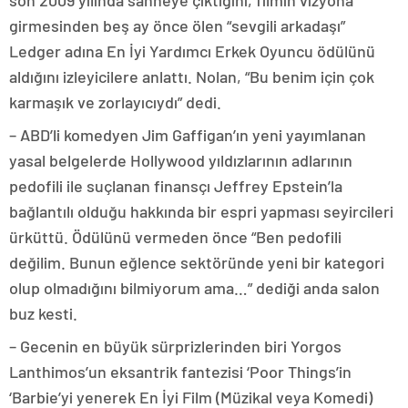
son 2009 yılında sahneye çıktığını, filmin vizyona
girmesinden beş ay önce ölen “sevgili arkadaşı”
Ledger adına En İyi Yardımcı Erkek Oyuncu ödülünü
aldığını izleyicilere anlattı. Nolan, “Bu benim için çok
karmaşık ve zorlayıcıydı” dedi.
– ABD’li komedyen Jim Gaffigan’ın yeni yayımlanan
yasal belgelerde Hollywood yıldızlarının adlarının
pedofili ile suçlanan finansçı Jeffrey Epstein’la
bağlantılı olduğu hakkında bir espri yapması seyircileri
ürküttü. Ödülünü vermeden önce “Ben pedofili
değilim. Bunun eğlence sektöründe yeni bir kategori
olup olmadığını bilmiyorum ama…” dediği anda salon
buz kesti.
– Gecenin en büyük sürprizlerinden biri Yorgos
Lanthimos’un eksantrik fantezisi ‘Poor Things’in
‘Barbie’yi yenerek En İyi Film (Müzikal veya Komedi)