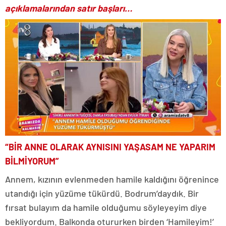
açıklamalarından satır başları…
“BİR ANNE OLARAK AYNISINI YAŞASAM NE YAPARIM
BİLMİYORUM”
Annem, kızının evlenmeden hamile kaldığını öğrenince
utandığı için yüzüme tükürdü. Bodrum’daydık. Bir
fırsat bulayım da hamile olduğumu söyleyeyim diye
bekliyordum. Balkonda otururken birden ‘Hamileyim!’