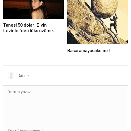
Tanesi 50 dolar! Elvin
Levinler’den lüks üzüme
tepki: Bir daha yemek aklıma
gelmez…
Başaramayacaksınız!
En az 10 karakter gerekli