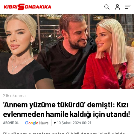
215 okunma
‘Annem yüzüme tükürdü’ demişti: Kızı
evlenmeden hamile kaldığı için utandı!
10 Şubat 2024 00:21
ABONE OL
News