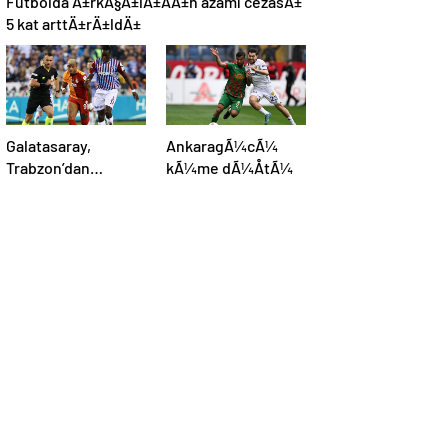
Futbolda Ä±rkÃ§Ä±lÄ±ÄÄ±n azami cezasÄ±
5 kat arttÄ±rÄ±ldÄ±
Galatasaray,
AnkaragÃ¼cÃ¼
Trabzon’dan
kÃ¼me dÃ¼ÅtÃ¼
galibiyetle
dÃ¶nÃ¼yor:
ÅampiyonluÄa 1
puan kaldÄ±!