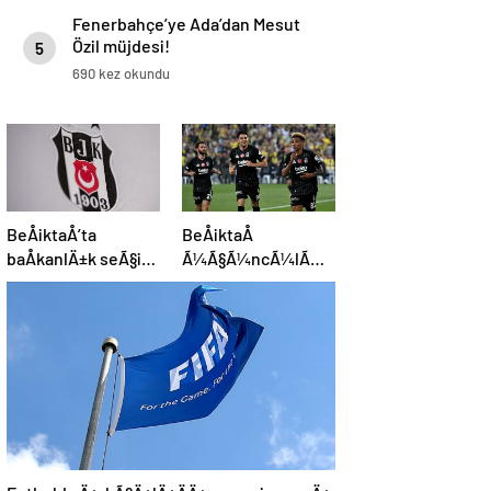
Fenerbahçe’ye Ada’dan Mesut
Özil müjdesi!
5
690 kez okundu
BeÅiktaÅ’ta
BeÅiktaÅ
baÅkanlÄ±k seÃ§imi
Ã¼Ã§Ã¼ncÃ¼lÃ¼k
yarÄ±n
iÃ§in sahada:
Muhtemel 11