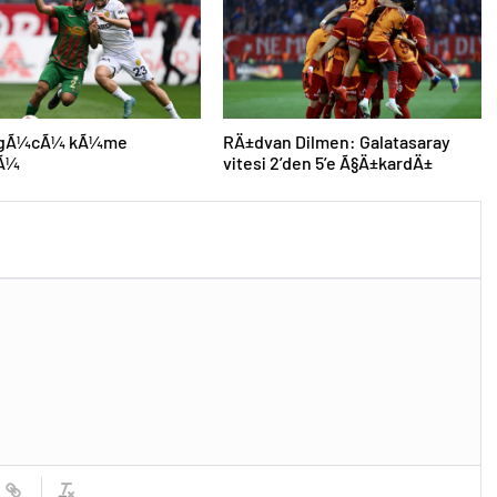
agÃ¼cÃ¼ kÃ¼me
RÄ±dvan Dilmen: Galatasaray
tÃ¼
vitesi 2’den 5’e Ã§Ä±kardÄ±