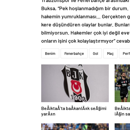
Trabzonspor ile Fenerbahçe arasındaki 
Buksa, “Pek hoşlanmadığım bir durum. 
hakemin yumruklanması… Gerçekten git
kere düşündüren olaylar bunlar. Bunla
bilmiyorsun. Hakemler çok iyi değil ev
onların işini çok kolaylaştırmıyor” cevab
Benim
Fenerbahçe
Gol
Maç
Per
BeÅiktaÅ’ta baÅkanlÄ±k seÃ§imi
BeÅik
yarÄ±n
iÃ§in s