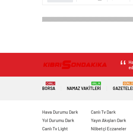
Ha
ed
CANLI
ANLIK
GÜNLÜ
BORSA
NAMAZ VAKITLERI
GAZETELE
Hava Durumu Dark
Canlı Tv Dark
Yol Durumu Dark
Yayın Akışları Dark
Canlı Tv Light
Nöbetçi Eczaneler