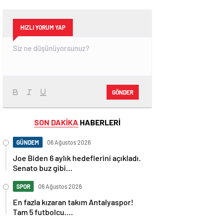
HIZLI YORUM YAP
GÖNDER
SON DAKİKA
HABERLERİ
GÜNDEM
06 Ağustos 2026
Joe Biden 6 aylık hedeflerini açıkladı.
Senato buz gibi…
SPOR
06 Ağustos 2026
En fazla kızaran takım Antalyaspor!
Tam 5 futbolcu….