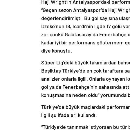
Haji Wright’ın Antalyaspor’daki perfor
“Geçen sezon Antalyaspor’da Haji Wright, 
değerlendirilmişti. Bu gol sayısına ula
Dzeko’nun 18, Icardi’nin ligde 17 golü v
zor çünkü Galatasaray da Fenerbahçe de
kadar iyi bir performans göstermem ger
diye konuştu.
Süper Lig’deki büyük takımlardan bah
Beşiktaş Türkiye’de en çok taraftara s
analizler onlarla ilgili. Onlarla oynayan
gol ya da Fenerbahçe’nin sahasında att
konuşmasına neden oldu” yorumunda b
Türkiye’de büyük maçlardaki performan
ilgili şu ifadeleri kullandı:
“Türkiye’de tanınmak istiyorsan bu tür