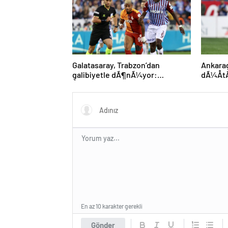
Galatasaray, Trabzon’dan
Ankar
galibiyetle dÃ¶nÃ¼yor:
dÃ¼Å
ÅampiyonluÄa 1 puan kaldÄ±!
En az 10 karakter gerekli
Gönder