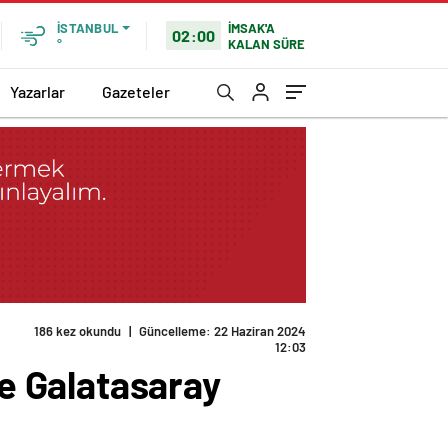
İMSAK'A
İSTANBUL
02:00
KALAN SÜRE
°
Yazarlar
Gazeteler
186 kez okundu
|
Güncelleme: 22 Haziran 2024
12:03
e Galatasaray