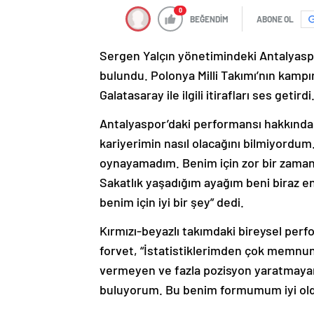
0
BEĞENDİM
ABONE OL
Sergen Yalçın yönetimindeki Antalyasp
bulundu. Polonya Milli Takımı’nın kamp
Galatasaray ile ilgili itirafları ses getirdi
Antalyaspor’daki performansı hakkınd
kariyerimin nasıl olacağını bilmiyordu
oynayamadım. Benim için zor bir zama
Sakatlık yaşadığım ayağım beni biraz e
benim için iyi bir şey” dedi.
Kırmızı-beyazlı takımdaki bireysel pe
forvet, “İstatistiklerimden çok memn
vermeyen ve fazla pozisyon yaratmayan
buluyorum. Bu benim formumum iyi olduğ