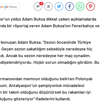
0
News
or’un yıldızı Adam Buksa dikkat çeken açıklamalarda
ında bir röportaj veren Adam Buksa’nın Fenerbahçe ve
.
a konuşan Adam Buksa, “Sezon öncesinde Türkiye
m. Geçen sezon sakatlığım sebebiyle neredeyse hiç
ndı. Ancak bu sezon neredeyse her maç oynadım.
ndişelendiriyordu. Hiçbir sorun olmadığını gördüm. Bu
rformansından memnun olduğunu belirten Polonyalı
unum. Antalyaspor’un şampiyonluk mücadelesi
 bir takım olduğunu düşünürsek bu rakamları iyi
unu gösteriyor” ifadelerini kullandı.