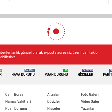
berleri anlık güncel olarak e-posta adresiniz üzerinden takip
ebilirsiniz.
K
TAHMİNİ
LİG
EKONOMİ
E
R
HAVA DURUMU
PUAN DURUMU
HISSELER
PARI
Canlı Borsa
Altınlar
Foto Galeri
Namaz Vakitleri
Dövizler
Video Galeri
Puan Durumu
Hisseler
Yazarlar