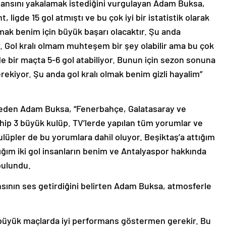
mansını yakalamak istediğini vurgulayan Adam Buksa,
ligde 15 gol atmıştı ve bu çok iyi bir istatistik olarak
şmak benim için büyük başarı olacaktır. Şu anda
ar. Gol kralı olmam muhteşem bir şey olabilir ama bu çok
 bir maçta 5-6 gol atabiliyor. Bunun için sezon sonuna
ekiyor. Şu anda gol kralı olmak benim gizli hayalim”
seden Adam Buksa, “Fenerbahçe, Galatasaray ve
ahip 3 büyük kulüp. TV’lerde yapılan tüm yorumlar ve
 kulüpler de bu yorumlara dahil oluyor. Beşiktaş’a attığım
ığım iki gol insanların benim ve Antalyaspor hakkında
ulundu.
sının ses getirdiğini belirten Adam Buksa, atmosferle
 büyük maçlarda iyi performans göstermen gerekir. Bu