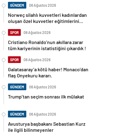
GÜNDEM
06 Ağustos 2026
Norweç silahlı kuvvetleri kadınlardan
oluşan özel kuvvetler eğitimlerini
başlattı.
SPOR
06 Ağustos 2026
Cristiano Ronaldo’nun akıllara zarar
tüm kariyerinin istatistiğini çıkardık !
SPOR
06 Ağustos 2026
Galatasaray’a kötü haber! Monaco’dan
flaş Onyekuru kararı.
GÜNDEM
06 Ağustos 2026
Trump’tan seçim sonrası ilk mülakat
GÜNDEM
06 Ağustos 2026
Avusturya başbakanı Sebastian Kurz
ile ilgili bilinmeyenler