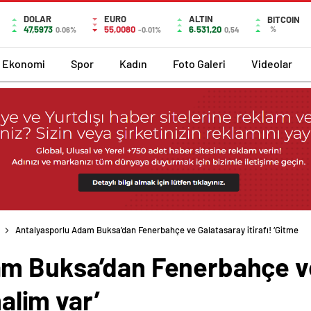
DOLAR
EURO
ALTIN
BITCOIN
47,5973
55,0080
6.531,20
%
0.06%
-0.01%
0,54
Ekonomi
Spor
Kadın
Foto Galeri
Videolar
Antalyasporlu Adam Buksa’dan Fenerbahçe ve Galatasaray itirafı! ‘Gitme
am Buksa’dan Fenerbahçe v
malim var’