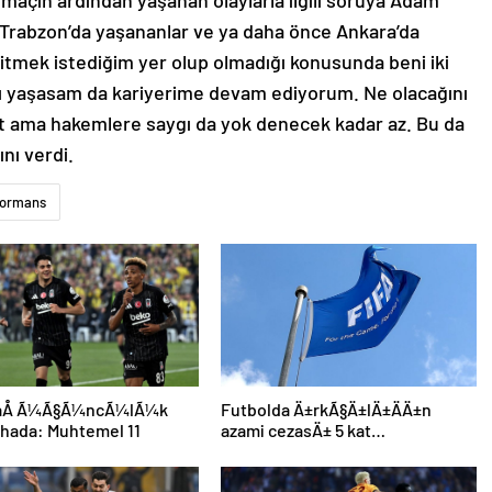
maçın ardından yaşanan olaylarla ilgili soruya Adam
Trabzon’da yaşananlar ve ya daha önce Ankara’da
mek istediğim yer olup olmadığı konusunda beni iki
rı yaşasam da kariyerime devam ediyorum. Ne olacağını
et ama hakemlere saygı da yok denecek kadar az. Bu da
ını verdi.
formans
taÅ Ã¼Ã§Ã¼ncÃ¼lÃ¼k
Futbolda Ä±rkÃ§Ä±lÄ±ÄÄ±n
ahada: Muhtemel 11
azami cezasÄ± 5 kat
arttÄ±rÄ±ldÄ±