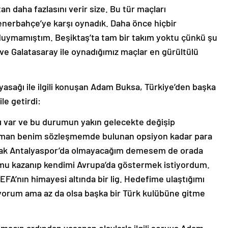
n daha fazlasını verir size. Bu tür maçları
enerbahçe’ye karşı oynadık. Daha önce hiçbir
 duymamıştım. Beşiktaş’ta tam bir takım yoktu çünkü şu
e Galatasaray ile oynadığımız maçlar en gürültülü
 yasağı ile ilgili konuşan Adam Buksa, Türkiye’den başka
le getirdi:
ı var ve bu durumun yakın gelecekte değişip
zaman benim sözleşmemde bulunan opsiyon kadar para
arak Antalyaspor’da olmayacağım demesem de orada
mu kazanıp kendimi Avrupa’da göstermek istiyordum.
EFA’nın himayesi altında bir lig. Hedefime ulaştığımı
yorum ama az da olsa başka bir Türk kulübüne gitme