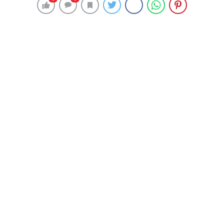
147 okunma
Kerem Aktürkoğlu’nun Benfica’daki ilk
sözleri: Rakiplere büyü yapmak
istiyorum
3 Eylül 2024 18:20
ABONE OL
News
Portekiz devi Benfica, Galatasaray’dan hücum
oyuncusu Kerem Aktürkoğlu’nu kadrosuna kattığını
açıkladı.
Kırmızı-beyazlılar, milli futbolcunun transferi için
Galatasaray’a 12 milyon euro ve sonraki satışın