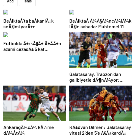
Abd
Tenis
BeÅiktaÅ’ta baÅkanlÄ±k
BeÅiktaÅ Ã¼Ã§Ã¼ncÃ¼lÃ¼k
seÃ§imi yarÄ±n
iÃ§in sahada: Muhtemel 11
Futbolda Ä±rkÃ§Ä±lÄ±ÄÄ±n
azami cezasÄ± 5 kat
arttÄ±rÄ±ldÄ±
Galatasaray, Trabzon’dan
galibiyetle dÃ¶nÃ¼yor:
ÅampiyonluÄa 1 puan kaldÄ±!
AnkaragÃ¼cÃ¼ kÃ¼me
RÄ±dvan Dilmen: Galatasaray
dÃ¼ÅtÃ¼
vitesi 2’den 5’e Ã§Ä±kardÄ±