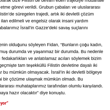
e olarak bize Filistin’de devam eden trajediye müdahale
etme görevi verildi. Grubun çabaları ve uluslararası
tin’de süregelen trajedi, artık iki devletli çözüm
lan edilmeli ve engelsiz olarak insani yardım
alarımız İsrail’in Gazze’deki savaş suçlarını
zenin olduğunu söyleyen Fidan, “Bunların çoğu kadın,
r olmuş durumda ve yaşanmaz bir durumda. Bu nedenle
ı fedakarlıkları ve anlatılamaz acıları söylemek bizim
eçmişte tam teşekküllü Filistin devletine dayalı iki
bu mümkün olmayacak. İsrail’in iki devletli bölgeye
ihai bir çözüme ulaşmak mümkün olmadı. Bu
lararası muhataplarımız tarafından olumlu karşılandı.
ya hazır olacaktır” diye konuştu.
uyor”