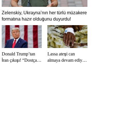
Zelenskiy, Ukrayna’nın her türlü müzakere
formatına hazır olduğunu duyurdu!
Donald Trump’tan
Lassa ateşi can
İran çıkışı! “Dostça
almaya devam ediyor!
olmayan yol şiddet
Ölü sayısı 138’e çıktı
içeriyor ve ben bunu
istemiyorum”