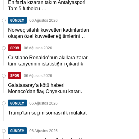
En fazla kızaran takım Antalyaspor!
Tam 5 futbolcu….
GÜNDEM
06 Ağustos 2026
Norweç silahlı kuvvetleri kadınlardan
oluşan özel kuvvetler eğitimlerini
başlattı.
SPOR
06 Ağustos 2026
Cristiano Ronaldo’nun akıllara zarar
tüm kariyerinin istatistiğini çıkardık !
SPOR
06 Ağustos 2026
Galatasaray’a kötü haber!
Monaco’dan flaş Onyekuru kararı.
GÜNDEM
06 Ağustos 2026
Trump’tan seçim sonrası ilk mülakat
GÜNDEM
06 Ağustos 2026