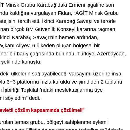
T Minsk Grubu Karabağ’daki Ermeni işgaline son
unda kaldığını vurgulayan Fidan, “AGİT Minsk Grubu
ejisini tercih etti. İkinci Karabağ Savaşı ve terörle
nan birçok BM Güvenlik Konseyi kararına rağmen
i İkinci Karabağ Savaşı’nın hemen ardından,
anı Aliyev, 6 ülkeden oluşan bölgesel bir
er bir barış çağrısında bulundu. Türkiye, Azerbaycan,
 şeklinde konuştu.
gedeki ülkelerin sağlayabileceği varsayımı üzerine inşa
yla 3+3 platformu hızla kuruldu ve şimdiden 2 toplantı
İşbirliği Teşkilatı’ndaki meslektaşlarıma üye
ni söyledim” dedi.
ki devletli çözüm kapsamında çözülmeli”
 kurulan temas grubu, bölgeyi sahiplenme eylemi