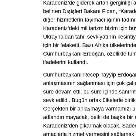
Karadeniz’de giderek artan gerginliği a
belirten Dışişleri Bakanı Fidan, “Karad
diğer hizmetlerin taşımacılığının tadı
Karadeniz’deki militarizm bizim için büy
Ukrayna’dan tahıl sevkiyatının kesinti
için bir felaketti. Bazı Afrika ülkelerin
Cumhurbaşkanı Erdoğan, özellikle tüm
ifadelerini kullandı.
Cumhurbaşkanı Recep Tayyip Erdoğan’ın
anlaşmasının sağlanması için çok çalış
süre devam etti, bu süre içinde sanırı
sevk edildi. Bugün ortak ülkelerle birl
Gerçekten bir anlaşmaya varmamızı um
adlandırılmayacak, belki de başka bir
Karadeniz’den çıkarmak olacak. Sadece 
amaçlarla hizmet vermesini sağlamak i