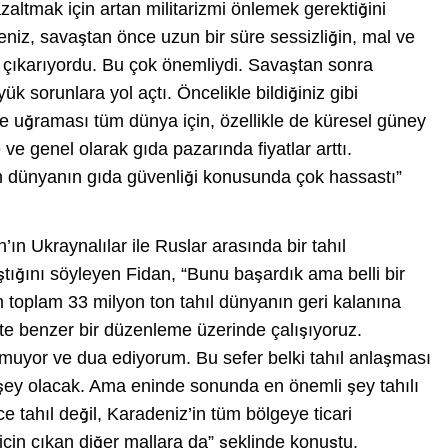
zaltmak için artan militarizmi önlemek gerektiğini
eniz, savaştan önce uzun bir süre sessizliğin, mal ve
nı çıkarıyordu. Bu çok önemliydi. Savaştan sonra
ük sorunlara yol açtı. Öncelikle bildiğiniz gibi
ye uğraması tüm dünya için, özellikle de küresel güney
de ve genel olarak gıda pazarında fiyatlar arttı.
 dünyanın gıda güvenliği konusunda çok hassastı”
 Ukraynalılar ile Ruslar arasında bir tahıl
tığını söyleyen Fidan, “Bunu başardık ama belli bir
m toplam 33 milyon ton tahıl dünyanın geri kalanına
ikte benzer bir düzenleme üzerinde çalışıyoruz.
uyor ve dua ediyorum. Bu sefer belki tahıl anlaşması
 şey olacak. Ama eninde sonunda en önemli şey tahılı
tahıl değil, Karadeniz’in tüm bölgeye ticari
çin çıkan diğer mallara da” şeklinde konuştu.