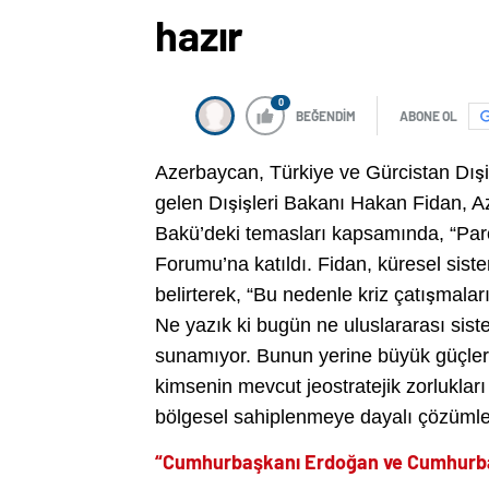
hazır
0
BEĞENDİM
ABONE OL
Azerbaycan, Türkiye ve Gürcistan Dışi
gelen Dışişleri Bakanı Hakan Fidan, A
Bakü’deki temasları kapsamında, “Par
Forumu’na katıldı. Fidan, küresel si
belirterek, “Bu nedenle kriz çatışmalar
Ne yazık ki bugün ne uluslararası sis
sunamıyor. Bunun yerine büyük güçler 
kimsenin mevcut jeostratejik zorluklar
bölgesel sahiplenmeye dayalı çözümler i
“Cumhurbaşkanı Erdoğan ve Cumhurbaşk