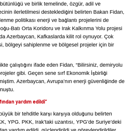
 bütünlüğü ve birlik temelinde, özgür, adil ve
inin ilerletilmesi desteklediğini belirten Bakan Fidan,
nme politikası enerji ve bağlantı projelerini de
ğu-Batı Orta Koridoru ve Irak Kalkınma Yolu projesi
arda Azerbaycan, Kafkaslarda kilit rol oynuyor. Çok
si, bölgeyi sahiplenme ve bölgesel projeler için bir
kte çalıştığını ifade eden Fidan, “Bilirsiniz, demiryolu
projeler gibi. Geçen sene sırf Ekonomik İşbirliği
elmiştim. Azerbaycan, Avrupa’nın enerji güvenliğinde de
onuştu.
fından yardım edildi”
 büyük bir tehditle karşı karşıya olduğunu belirten
KK, YPG. PKK, Irak’taki uzantısı, YPG’de Suriye’deki
an yardım edildi, güçlendirildi ve görevlendirildiler.