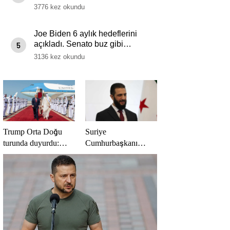
arasında 200 milyar dolarlık
3776 kez okundu
anlaşma
Joe Biden 6 aylık hedeflerini
açıkladı. Senato buz gibi…
5
3136 kez okundu
Trump Orta Doğu
Suriye
turunda duyurdu:
Cumhurbaşkanı
Katar ile Boeing
Şara’dan Başkan
arasında 200 milyar
Erdoğan’a teşekkür
dolarlık anlaşma