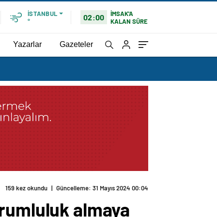
İMSAK'A
İSTANBUL
02:00
KALAN SÜRE
°
Yazarlar
Gazeteler
159 kez okundu
|
Güncelleme: 31 Mayıs 2024 00:04
orumluluk almaya