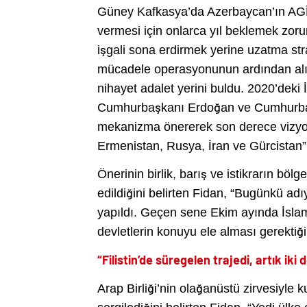
Güney Kafkasya’da Azerbaycan’ın AGİ
vermesi için onlarca yıl beklemek zor
işgali sona erdirmek yerine uzatma strat
mücadele operasyonunun ardından alı
nihayet adalet yerini buldu. 2020’dek
Cumhurbaşkanı Erdoğan ve Cumhurbaşk
mekanizma önererek son derece vizyon
Ermenistan, Rusya, İran ve Gürcistan”
Önerinin birlik, barış ve istikrarın böl
edildiğini belirten Fidan, “Bugünkü adı
yapıldı. Geçen sene Ekim ayında İslam 
devletlerin konuyu ele alması gerektiği
“Filistin’de süregelen trajedi, artık i
Arap Birliği’nin olağanüstü zirvesiyle