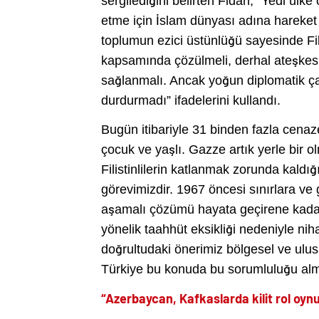
sergilediğini belirten Fidan, “Yedi ülk
etme için İslam dünyası adına hareket 
toplumun ezici üstünlüğü sayesinde Filis
kapsamında çözülmeli, derhal ateşkes i
sağlanmalı. Ancak yoğun diplomatik çab
durdurmadı” ifadelerini kullandı.
Bugün itibariyle 31 binden fazla cena
çocuk ve yaşlı. Gazze artık yerle bi
Filistinlilerin katlanmak zorunda kaldığ
görevimizdir. 1967 öncesi sınırlara ve g
aşamalı çözümü hayata geçirene kadar 
yönelik taahhüt eksikliği nedeniyle n
doğrultudaki önerimiz bölgesel ve ulus
Türkiye bu konuda bu sorumluluğu alma
“Azerbaycan, Kafkaslarda kilit rol oyn