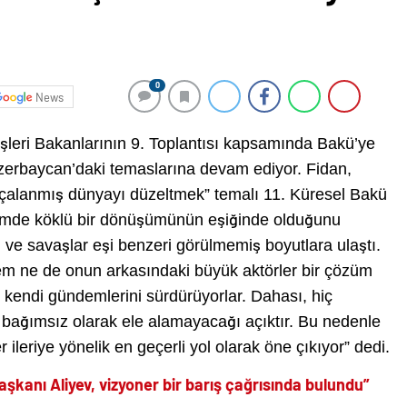
0
News
şleri Bakanlarının 9. Toplantısı kapsamında Bakü’ye
zerbaycan’daki temaslarına devam ediyor. Fidan,
çalanmış dünyayı düzeltmek” temalı 11. Küresel Bakü
stemde köklü bir dönüşümünün eşiğinde olduğunu
ı ve savaşlar eşi benzeri görülmemiş boyutlara ulaştı.
tem ne de onun arkasındaki büyük aktörler bir çözüm
kendi gündemlerini sürdürüyorlar. Dahası, hiç
ı bağımsız olarak ele alamayacağı açıktır. Bu nedenle
leriye yönelik en geçerli yol olarak öne çıkıyor” dedi.
anı Aliyev, vizyoner bir barış çağrısında bulundu”