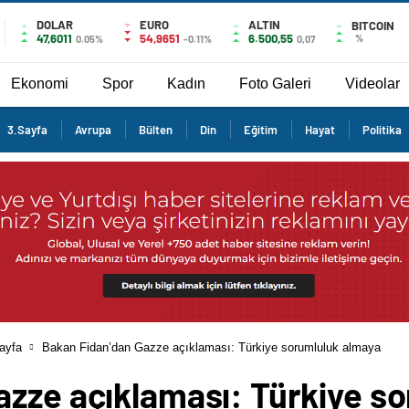
DOLAR
EURO
ALTIN
BITCOIN
47,6011
54,9651
6.500,55
%
0.05%
-0.11%
0,07
Ekonomi
Spor
Kadın
Foto Galeri
Videolar
3.Sayfa
Avrupa
Bülten
Din
Eğitim
Hayat
Politika
ayfa
Bakan Fidan’dan Gazze açıklaması: Türkiye sorumluluk almaya
azze açıklaması: Türkiye s