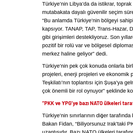
Türkiye’nin Libya’da da istikrar, toprak
mutabakata dayalı güvenilir seçim sürec
“Bu anlamda Türkiye’nin bölgeyi sahiple
kapsıyor. TANAP, TAP, Trans-Hazar, Do
gibi girişimleri destekliyoruz. Son yıll
pozitif bir rolü var ve bölgesel diploma
merkez haline geliyor” dedi.
Türkiye’nin pek çok konuda onlarla birli
projeleri, enerji projeleri ve ekonomik 
Teşkilatı’nın toplantısı için Şuşa’ya g
çok önemli bir rol oynuyor” şeklinde k
“PKK ve YPG’ye bazı NATO ülkeleri tara
Türkiye’nin sınırlarının diğer tarafında
Bakan Fidan, “Biliyorsunuz Irak’taki P
uzantısıdır. Bazı NATO ülkeleri tarafınd