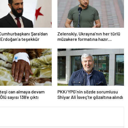
 Cumhurbaşkanı Şara’dan
Zelenskiy, Ukrayna’nın her türlü
 Erdoğan’a teşekkür
müzakere formatına hazır
olduğunu duyurdu!
teşi can almaya devam
PKK/YPG’nin sözde sorumlusu
Ölü sayısı 138’e çıktı
Shiyar Ali İsveç’te gözaltına alındı