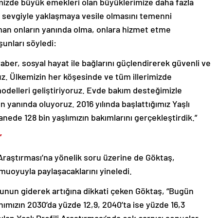
mizde büyük emekleri olan büyüklerimize daha fazla
sevgiyle yaklaşmaya vesile olmasını temenni
man onların yanında olma, onlara hizmet etme
şunları söyledi:
beraber, sosyal hayat ile bağlarını güçlendirerek güvenli ve
ruz. Ülkemizin her köşesinde ve tüm illerimizde
t modelleri geliştiriyoruz. Evde bakım desteğimizle
ın yanında oluyoruz. 2016 yılında başlattığımız Yaşlı
nede 128 bin yaşlımızın bakımlarını gerçekleştirdik.”
”
 Araştırması’na yönelik soru üzerine de Göktaş,
uoyuyla paylaşacaklarını yineledi.
sunun giderek artığına dikkati çeken Göktaş, “Bugün
nımızın 2030’da yüzde 12,9, 2040’ta ise yüzde 16,3