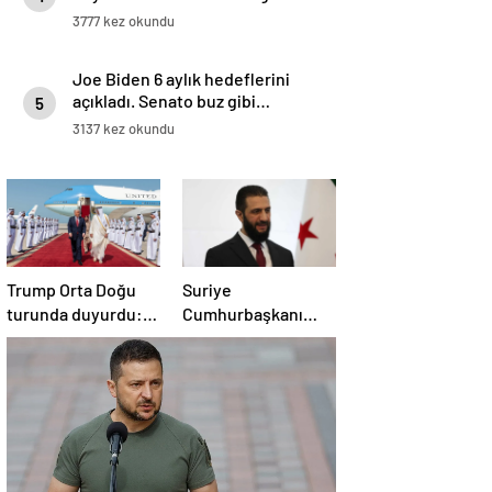
arasında 200 milyar dolarlık
3777 kez okundu
anlaşma
Joe Biden 6 aylık hedeflerini
açıkladı. Senato buz gibi…
5
3137 kez okundu
Trump Orta Doğu
Suriye
turunda duyurdu:
Cumhurbaşkanı
Katar ile Boeing
Şara’dan Başkan
arasında 200 milyar
Erdoğan’a teşekkür
dolarlık anlaşma