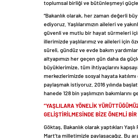
toplumsal birliği ve bütünleşmeyi güçlen
“Bakanlık olarak, her zaman değerli bü
ediyoruz. Yaşlılarımızın aileleri ve yakı
güvenli ve mutlu bir hayat sürmeleri iç
illerimizde yaşlılarımız ve aileleri için 
süreli, gündüz ve evde bakım yardımlar
altyapımızı her geçen gün daha da güçl
büyüklerimize, tüm ihtiyaçlarını kaps
merkezlerimizde sosyal hayata katılımı 
paylaşmak istiyoruz. 2016 yılında başla
hanede 128 bin yaşlımızın bakımlarını ge
“YAŞLILARA YÖNELİK YÜRÜTTÜĞÜMÜZ
GELİŞTİRİLMESİNDE BİZE ÖNEMLİ BİR
Göktaş, Bakanlık olarak yaptıkları Yaşlı 
Mart’ta milletimizle paylaşacağız. Bu a