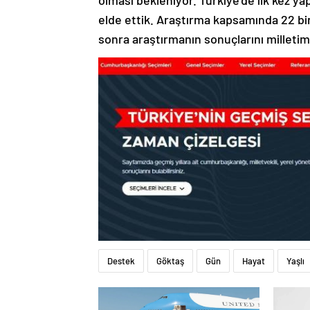
olması bekleniyor. Türkiye’de ilk kez yap
elde ettik. Araştırma kapsamında 22 bi
sonra araştırmanın sonuçlarını milletim
Destek
Göktaş
Gün
Hayat
Yaşlı