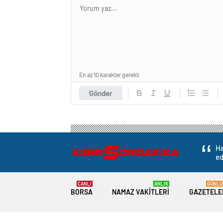
En az 10 karakter gerekli
Gönder
Ha
ed
CANLI
ANLIK
GÜNLÜ
BORSA
NAMAZ VAKITLERI
GAZETELE