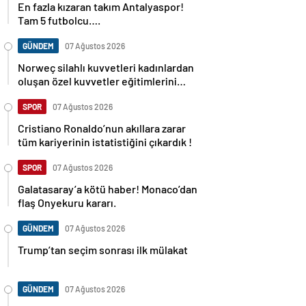
En fazla kızaran takım Antalyaspor!
Tam 5 futbolcu….
GÜNDEM
07 Ağustos 2026
Norweç silahlı kuvvetleri kadınlardan
oluşan özel kuvvetler eğitimlerini
başlattı.
SPOR
07 Ağustos 2026
Cristiano Ronaldo’nun akıllara zarar
tüm kariyerinin istatistiğini çıkardık !
SPOR
07 Ağustos 2026
Galatasaray’a kötü haber! Monaco’dan
flaş Onyekuru kararı.
GÜNDEM
07 Ağustos 2026
Trump’tan seçim sonrası ilk mülakat
GÜNDEM
07 Ağustos 2026