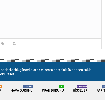
berleri anlık güncel olarak e-posta adresiniz üzerinden takip
ebilirsiniz.
K
TAHMİNİ
LİG
EKONOMİ
E
R
HAVA DURUMU
PUAN DURUMU
HISSELER
PARI