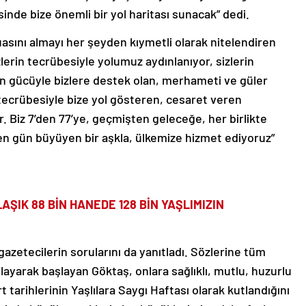
esinde bize önemli bir yol haritası sunacak” dedi.
uasını almayı her şeyden kıymetli olarak nitelendiren
zlerin tecrübesiyle yolumuz aydınlanıyor, sizlerin
ün gücüyle bizlere destek olan, merhameti ve güler
 tecrübesiyle bize yol gösteren, cesaret veren
. Biz 7’den 77’ye, geçmişten geleceğe, her birlikte
çen gün büyüyen bir aşkla, ülkemize hizmet ediyoruz”
ŞIK 88 BİN HANEDE 128 BİN YAŞLIMIZIN
azetecilerin sorularını da yanıtladı. Sözlerine tüm
tlayarak başlayan Göktaş, onlara sağlıklı, mutlu, huzurlu
rt tarihlerinin Yaşlılara Saygı Haftası olarak kutlandığını