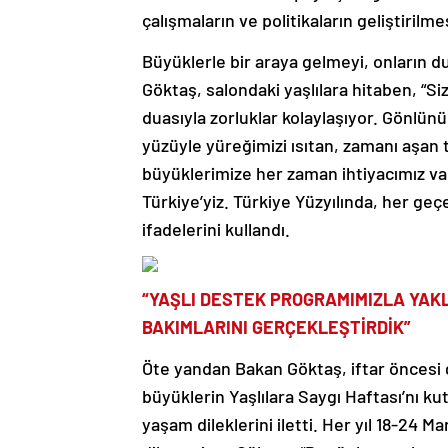
çalışmaların ve politikaların geliştirilm
Büyüklerle bir araya gelmeyi, onların d
Göktaş, salondaki yaşlılara hitaben, “Si
duasıyla zorluklar kolaylaşıyor. Gönlün
yüzüyle yüreğimizi ısıtan, zamanı aşan
büyüklerimize her zaman ihtiyacımız var
Türkiye’yiz. Türkiye Yüzyılında, her ge
ifadelerini kullandı.
“YAŞLI DESTEK PROGRAMIMIZLA YAKLA
BAKIMLARINI GERÇEKLEŞTİRDİK”
Öte yandan Bakan Göktaş, iftar öncesi g
büyüklerin Yaşlılara Saygı Haftası’nı ku
yaşam dileklerini iletti. Her yıl 18-24 Ma