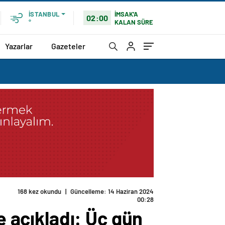
İMSAK'A
İSTANBUL
02:00
KALAN SÜRE
°
Yazarlar
Gazeteler
168 kez okundu
|
Güncelleme: 14 Haziran 2024
00:28
e açıkladı: Üç gün