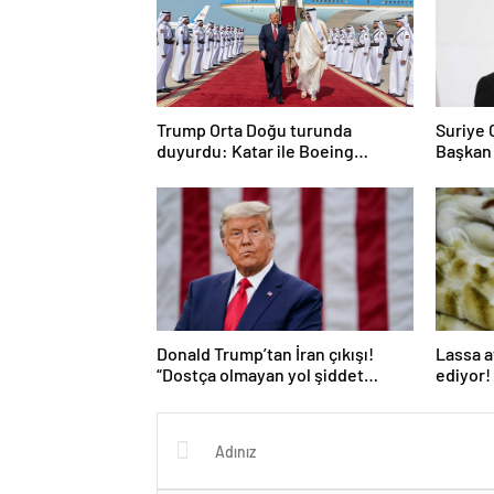
Trump Orta Doğu turunda
Suriye
duyurdu: Katar ile Boeing
Başkan
arasında 200 milyar dolarlık
anlaşma
Donald Trump’tan İran çıkışı!
Lassa a
“Dostça olmayan yol şiddet
ediyor! 
içeriyor ve ben bunu
istemiyorum”