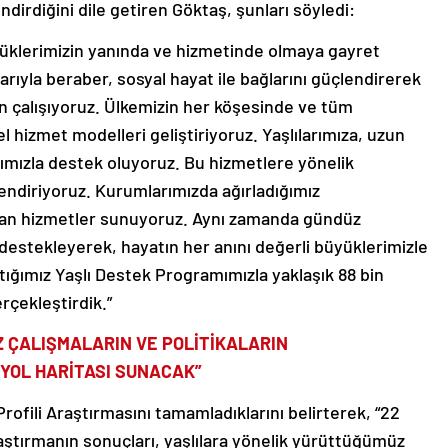
dirdiğini dile getiren Göktaş, şunları söyledi:
yüklerimizin yanında ve hizmetinde olmaya gayret
nlarıyla beraber, sosyal hayat ile bağlarını güçlendirerek
in çalışıyoruz. Ülkemizin her köşesinde ve tüm
özel hizmet modelleri geliştiriyoruz. Yaşlılarımıza, uzun
ımızla destek oluyoruz. Bu hizmetlere yönelik
endiriyoruz. Kurumlarımızda ağırladığımız
ayan hizmetler sunuyoruz. Aynı zamanda gündüz
destekleyerek, hayatın her anını değerli büyüklerimizle
ttığımız Yaşlı Destek Programımızla yaklaşık 88 bin
rçekleştirdik.”
 ÇALIŞMALARIN VE POLİTİKALARIN
 YOL HARİTASI SUNACAK”
Profili Araştırmasını tamamladıklarını belirterek, “22
raştırmanın sonuçları, yaşlılara yönelik yürüttüğümüz