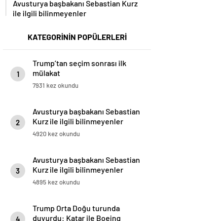
Avusturya başbakanı Sebastian Kurz
ile ilgili bilinmeyenler
KATEGORİNİN POPÜLERLERİ
Trump’tan seçim sonrası ilk
mülakat
1
7931 kez okundu
Avusturya başbakanı Sebastian
Kurz ile ilgili bilinmeyenler
2
4920 kez okundu
Avusturya başbakanı Sebastian
Kurz ile ilgili bilinmeyenler
3
4895 kez okundu
Trump Orta Doğu turunda
duyurdu: Katar ile Boeing
4