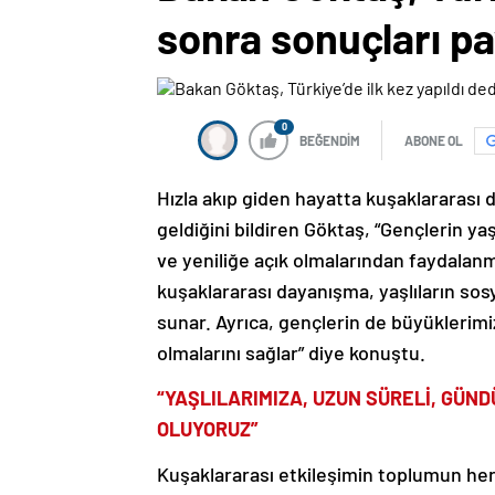
sonra sonuçları p
0
BEĞENDİM
ABONE OL
Hızla akıp giden hayatta kuşaklararası
geldiğini bildiren Göktaş, “Gençlerin yaşl
ve yeniliğe açık olmalarından faydalanma
kuşaklararası dayanışma, yaşlıların sosya
sunar. Ayrıca, gençlerin de büyüklerimiz
olmalarını sağlar” diye konuştu.
“YAŞLILARIMIZA, UZUN SÜRELİ, GÜN
OLUYORUZ”
Kuşaklararası etkileşimin toplumun her 