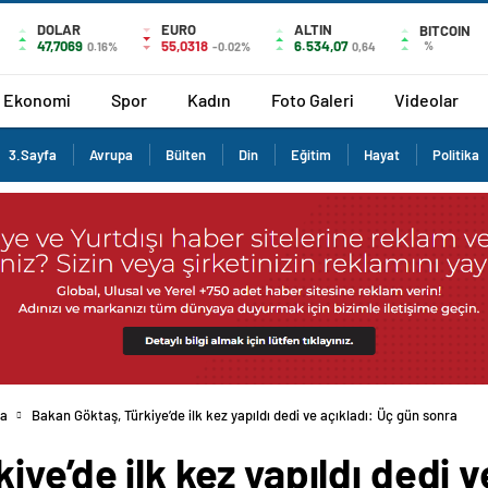
DOLAR
EURO
ALTIN
BITCOIN
47,7069
55,0318
6.534,07
%
0.16%
-0.02%
0,64
Ekonomi
Spor
Kadın
Foto Galeri
Videolar
3.Sayfa
Avrupa
Bülten
Din
Eğitim
Hayat
Politika
fa
Bakan Göktaş, Türkiye’de ilk kez yapıldı dedi ve açıkladı: Üç gün sonra
ye’de ilk kez yapıldı dedi v