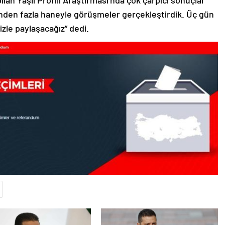
ılan Yaşlı Profili Araştırması’nda çok çarpıcı sonuçlar
nden fazla haneyle görüşmeler gerçekleştirdik. Üç gün
izle paylaşacağız” dedi.