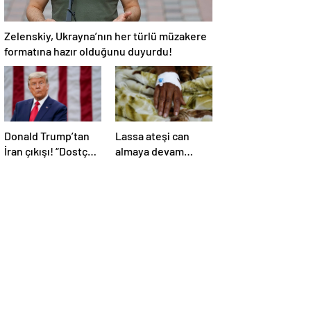
Zelenskiy, Ukrayna’nın her türlü müzakere
formatına hazır olduğunu duyurdu!
Donald Trump’tan
Lassa ateşi can
İran çıkışı! “Dostça
almaya devam
olmayan yol şiddet
ediyor! Ölü sayısı
içeriyor ve ben
138’e çıktı
bunu istemiyorum”