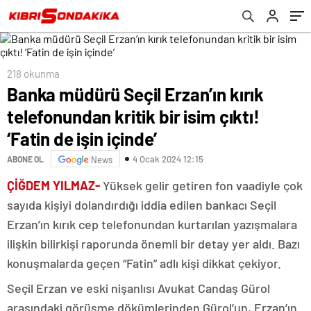
işin içinde’
218 okunma
Banka müdürü Seçil Erzan’ın kırık
telefonundan kritik bir isim çıktı!
‘Fatin de işin içinde’
4 Ocak 2024 12:15
ABONE OL
News
ÇİĞDEM YILMAZ-
Yüksek gelir getiren fon vaadiyle çok
sayıda kişiyi dolandırdığı iddia edilen bankacı Seçil
Erzan’ın kırık cep telefonundan kurtarılan yazışmalara
ilişkin bilirkişi raporunda önemli bir detay yer aldı. Bazı
konuşmalarda geçen “Fatin” adlı kişi dikkat çekiyor.
Seçil Erzan ve eski nişanlısı Avukat Candaş Gürol
arasındaki görüşme dökümlerinden Gürol’un, Erzan’ın