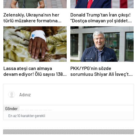
Zelenskiy, Ukrayna’nın her
Donald Trump’tan İran çıkışı!
türlü müzakere formatına
“Dostça olmayan yol şiddet
hazır olduğunu duyurdu!
içeriyor ve ben bunu
istemiyorum”
Lassa ateşi can almaya
PKK/YPG’nin sözde
devam ediyor! Ölü sayısı 138’e
sorumlusu Shiyar Ali İsveç’te
çıktı
gözaltına alındı
Gönder
En az 10 karakter gerekli