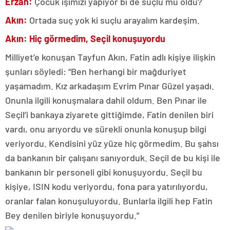
Erzan:
Çocuk işimizi yapıyor bi de suçlu mu oldu?
Akın:
Ortada suç yok ki suçlu arayalım kardeşim.
Akın: Hiç görmedim, Seçil konuşuyordu
Milliyet’e konuşan Tayfun Akın, Fatin adlı kişiye ilişkin
şunları söyledi: “Ben herhangi bir mağduriyet
yaşamadım. Kız arkadaşım Evrim Pınar Güzel yaşadı.
Onunla ilgili konuşmalara dahil oldum. Ben Pınar ile
Seçil’i bankaya ziyarete gittiğimde, Fatin denilen biri
vardı, onu arıyordu ve sürekli onunla konuşup bilgi
veriyordu. Kendisini yüz yüze hiç görmedim. Bu şahsı
da bankanın bir çalışanı sanıyorduk. Seçil de bu kişi ile
bankanın bir personeli gibi konuşuyordu. Seçil bu
kişiye, ISIN kodu veriyordu, fona para yatırılıyordu,
oranlar falan konuşuluyordu. Bunlarla ilgili hep Fatin
Bey denilen biriyle konuşuyordu.”