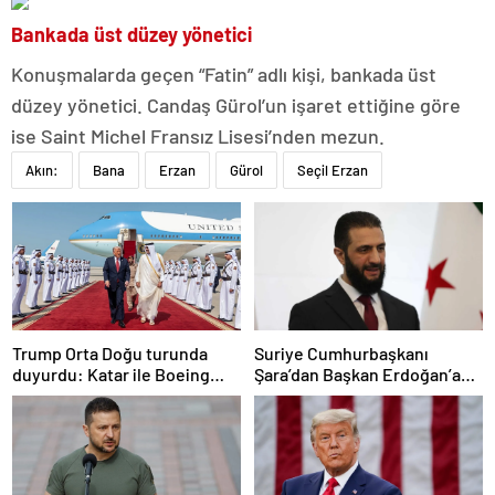
Bankada üst düzey yönetici
Konuşmalarda geçen “Fatin” adlı kişi, bankada üst
düzey yönetici. Candaş Gürol’un işaret ettiğine göre
ise Saint Michel Fransız Lisesi’nden mezun.
Akın:
Bana
Erzan
Gürol
Seçil Erzan
Trump Orta Doğu turunda
Suriye Cumhurbaşkanı
duyurdu: Katar ile Boeing
Şara’dan Başkan Erdoğan’a
arasında 200 milyar dolarlık
teşekkür
anlaşma