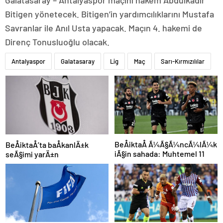
Galatasaray – Antalyaspor maçını hakem Abdulkadir
Bitigen yönetecek. Bitigen’in yardımcılıklarını Mustafa
Savranlar ile Anıl Usta yapacak. Maçın 4. hakemi de
Direnç Tonusluoğlu olacak.
Antalyaspor
Galatasaray
Lig
Maç
Sarı-Kırmızılılar
BeÅiktaÅ Ã¼Ã§Ã¼ncÃ¼lÃ¼k
BeÅiktaÅ’ta baÅkanlÄ±k
iÃ§in sahada: Muhtemel 11
seÃ§imi yarÄ±n