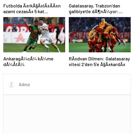
Futbolda Ä±rkÃ§Ä±lÄ±ÄÄ±n
Galatasaray, Trabzon’dan
azami cezasÄ± 5 kat
galibiyetle dÃ¶nÃ¼yor:
arttÄ±rÄ±ldÄ±
ÅampiyonluÄa 1 puan kaldÄ±!
AnkaragÃ¼cÃ¼ kÃ¼me
RÄ±dvan Dilmen: Galatasaray
dÃ¼ÅtÃ¼
vitesi 2’den 5’e Ã§Ä±kardÄ±