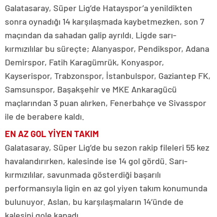
Galatasaray, Süper Lig’de Hatayspor’a yenildikten
sonra oynadığı 14 karşılaşmada kaybetmezken, son 7
maçından da sahadan galip ayrıldı. Ligde sarı-
kırmızılılar bu süreçte; Alanyaspor, Pendikspor, Adana
Demirspor, Fatih Karagümrük, Konyaspor,
Kayserispor, Trabzonspor, İstanbulspor, Gaziantep FK,
Samsunspor, Başakşehir ve MKE Ankaragücü
maçlarından 3 puan alırken, Fenerbahçe ve Sivasspor
ile de berabere kaldı.
EN AZ GOL YİYEN TAKIM
Galatasaray, Süper Lig’de bu sezon rakip fileleri 55 kez
havalandırırken, kalesinde ise 14 gol gördü. Sarı-
kırmızılılar, savunmada gösterdiği başarılı
performansıyla ligin en az gol yiyen takım konumunda
bulunuyor. Aslan, bu karşılaşmaların 14’ünde de
kalesini gole kapadı.