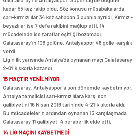
Galatasaray ile Antalyaspor, Süper Lig’de bugüne
kadar 55 kez rakip oldu. Söz konusu müsabakalarda
sarı-kırmızılılar 34 kez sahadan 3 puanla ayrıldı. Kırmızı-
beyazlılar ise 7 defa rakibini mağlup etti. 14
mücadelede ise taraflar eşitliği bozamadı.
Galatasaray’ın 106 golüne, Antalyaspor 48 golle karşılık
verdi.
Ligin ilk yarısında Antalya’da oynanan maçı Galatasaray
2-0’lık skorla kazandı.
15 MAÇTIR YENİLMİYOR
Galatasaray, Antalyaspor’a son dönemde kaybetmiyor.
Antalya temsilcisi sarı-kırmızılılara karşı son
galibiyetini 16 Nisan 2016 tarihinde 4-2’lik skorla aldı.
Bu mücadelelerin ardından oynanan 15 karşılaşmada
Galatasaray 11 galibiyet, 4 beraberlik elde etti.
14 LİG MAÇINI KAYBETMEDİ