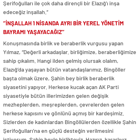
Şerifoğulları ile çok daha dirençli bir Elazığ’ı inşa
edeceğiz inşallah.”
‘’İNŞALLAH 1 NİSANDA AYRI BİR YEREL YÖNETİM
BAYRAMI YAŞAYACAĞIZ’’
Konuşmasında birlik ve beraberlik vurgusu yapan
Yılmaz, “Değerli arkadaşlar. birliğimize, beraberliğimize
sahip çıkalım. Hangi ilden gelmiş olursak olalım,
Elazığ’da yaşayan bütün vatandaşlarımız, Bingöller
başta olmak üzere, Şahin bey birlik beraberlik
siyasetini yapıyor. Herkese kucak açan AK Parti
siyasetiyle bütün illerimizden gelen değişik
mezheplerden, meşreplerden, çevrelerden gelen
herkese kapısını ve gönlünü açmış bir kardeşimiz.
Sizlerden de kadınlardan Bingöllülerden özellikle Şahin
Şerifoğulları’na en güçlü desteğin verilmesini
istiyorum. Şahin beyle birlikteyiz. Hazırız, kararlıyız