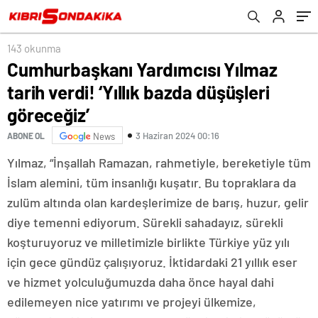
143 okunma
Cumhurbaşkanı Yardımcısı Yılmaz
tarih verdi! ‘Yıllık bazda düşüşleri
göreceğiz’
3 Haziran 2024 00:16
ABONE OL
News
Yılmaz, “İnşallah Ramazan, rahmetiyle, bereketiyle tüm
İslam alemini, tüm insanlığı kuşatır. Bu topraklara da
zulüm altında olan kardeşlerimize de barış, huzur, gelir
diye temenni ediyorum. Sürekli sahadayız, sürekli
koşturuyoruz ve milletimizle birlikte Türkiye yüz yılı
için gece gündüz çalışıyoruz. İktidardaki 21 yıllık eser
ve hizmet yolculuğumuzda daha önce hayal dahi
edilemeyen nice yatırımı ve projeyi ülkemize,