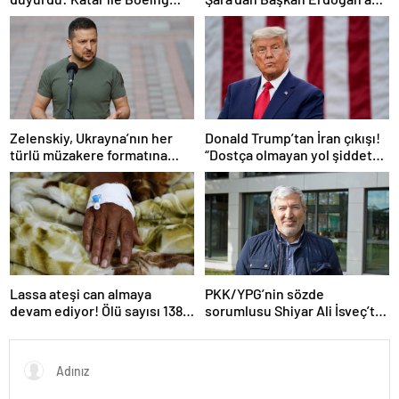
arasında 200 milyar dolarlık
teşekkür
anlaşma
Zelenskiy, Ukrayna’nın her
Donald Trump’tan İran çıkışı!
türlü müzakere formatına
“Dostça olmayan yol şiddet
hazır olduğunu duyurdu!
içeriyor ve ben bunu
istemiyorum”
Lassa ateşi can almaya
PKK/YPG’nin sözde
devam ediyor! Ölü sayısı 138’e
sorumlusu Shiyar Ali İsveç’te
çıktı
gözaltına alındı