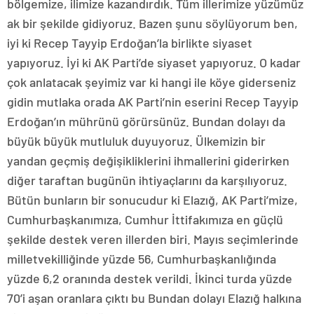
bölgemize, ilimize kazandırdık. Tüm illerimize yüzümüz
ak bir şekilde gidiyoruz. Bazen şunu söylüyorum ben,
iyi ki Recep Tayyip Erdoğan’la birlikte siyaset
yapıyoruz. İyi ki AK Parti’de siyaset yapıyoruz. O kadar
çok anlatacak şeyimiz var ki hangi ile köye giderseniz
gidin mutlaka orada AK Parti’nin eserini Recep Tayyip
Erdoğan’ın mührünü görürsünüz. Bundan dolayı da
büyük büyük mutluluk duyuyoruz. Ülkemizin bir
yandan geçmiş değişikliklerini ihmallerini giderirken
diğer taraftan bugünün ihtiyaçlarını da karşılıyoruz.
Bütün bunların bir sonucudur ki Elazığ, AK Parti’mize,
Cumhurbaşkanımıza, Cumhur İttifakımıza en güçlü
şekilde destek veren illerden biri. Mayıs seçimlerinde
milletvekilliğinde yüzde 56, Cumhurbaşkanlığında
yüzde 6,2 oranında destek verildi. İkinci turda yüzde
70’i aşan oranlara çıktı bu Bundan dolayı Elazığ halkına