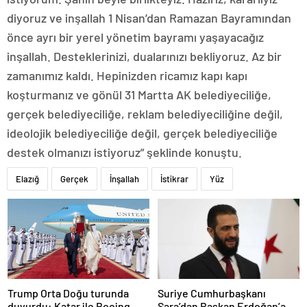
diyoruz ve inşallah 1 Nisan’dan Ramazan Bayramından
önce ayrı bir yerel yönetim bayramı yaşayacağız
inşallah. Desteklerinizi, dualarınızı bekliyoruz. Az bir
zamanımız kaldı. Hepinizden ricamız kapı kapı
koşturmanız ve gönül 31 Martta AK belediyeciliğe,
gerçek belediyeciliğe, reklam belediyeciliğine değil,
ideolojik belediyeciliğe değil, gerçek belediyeciliğe
destek olmanızı istiyoruz” şeklinde konuştu.
Elazığ
Gerçek
İnşallah
İstikrar
Yüz
Trump Orta Doğu turunda
Suriye Cumhurbaşkanı
duyurdu: Katar ile Boeing
Şara’dan Başkan Erdoğan’a