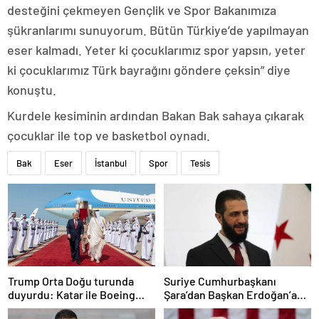
desteğini çekmeyen Gençlik ve Spor Bakanımıza
şükranlarımı sunuyorum. Bütün Türkiye’de yapılmayan
eser kalmadı. Yeter ki çocuklarımız spor yapsın, yeter
ki çocuklarımız Türk bayrağını göndere çeksin” diye
konuştu.
Kurdele kesiminin ardından Bakan Bak sahaya çıkarak
çocuklar ile top ve basketbol oynadı.
Bak
Eser
İstanbul
Spor
Tesis
Trump Orta Doğu turunda
Suriye Cumhurbaşkanı
duyurdu: Katar ile Boeing
Şara’dan Başkan Erdoğan’a
arasında 200 milyar dolarlık
teşekkür