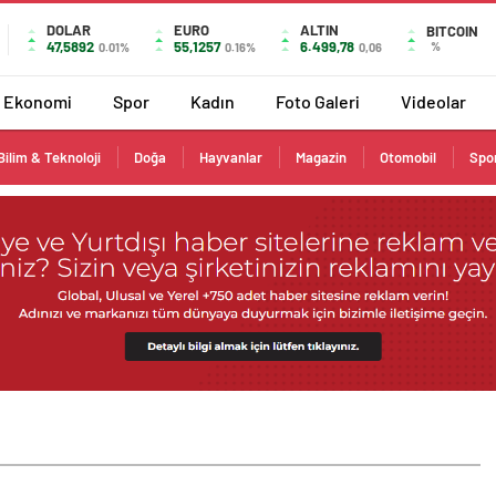
DOLAR
EURO
ALTIN
BITCOIN
47,5892
55,1257
6.499,78
%
0.01%
0.16%
0,06
Ekonomi
Spor
Kadın
Foto Galeri
Videolar
Bilim & Teknoloji
Doğa
Hayvanlar
Magazin
Otomobil
Spo