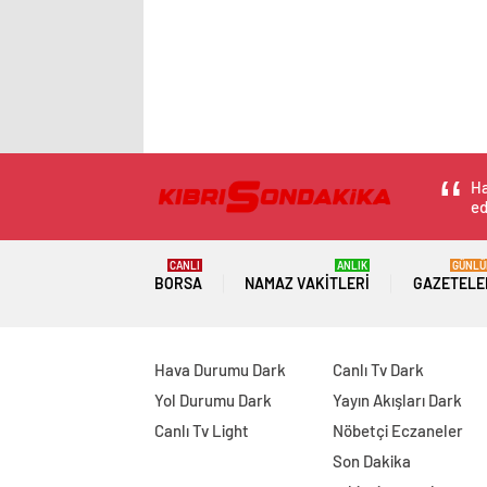
Ha
ed
CANLI
ANLIK
GÜNLÜ
BORSA
NAMAZ VAKITLERI
GAZETELE
Hava Durumu Dark
Canlı Tv Dark
Yol Durumu Dark
Yayın Akışları Dark
Canlı Tv Light
Nöbetçi Eczaneler
Son Dakika