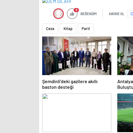
0
BEĞENDİM
ABONE OL
Ceza
Kitap
Parti
Şemdinli’deki gazilere akıllı
Antalya
baston desteği
Buluşt