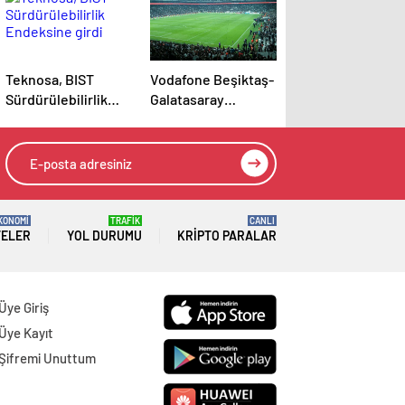
Teknosa, BIST
Vodafone Beşiktaş-
Sürdürülebilirlik
Galatasaray
Endeksine girdi
derbisinde 5G
deneyimi sunacak
KONOMİ
TRAFİK
CANLI
TELER
YOL DURUMU
KRIPTO PARALAR
Üye Giriş
Üye Kayıt
Şifremi Unuttum