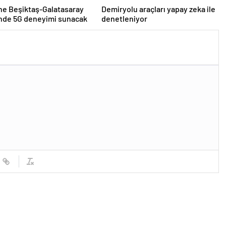
ne Beşiktaş-Galatasaray
Demiryolu araçları yapay zeka ile
inde 5G deneyimi sunacak
denetleniyor