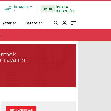
İMSAK'A
İSTANBUL
02:00
KALAN SÜRE
°
Yazarlar
Gazeteler
r
HIZLI YORUM YAP