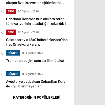
oluşan özel kuvvetler eğitimlerini
başlattı.
SPOR
06 Ağustos 2026
Cristiano Ronaldo’nun akıllara zarar
tüm kariyerinin istatistiğini çıkardık !
SPOR
06 Ağustos 2026
Galatasaray’a kötü haber! Monaco’dan
flaş Onyekuru kararı.
GÜNDEM
06 Ağustos 2026
Trump’tan seçim sonrası ilk mülakat
GÜNDEM
06 Ağustos 2026
Avusturya başbakanı Sebastian Kurz
ile ilgili bilinmeyenler
KATEGORİNİN POPÜLERLERİ