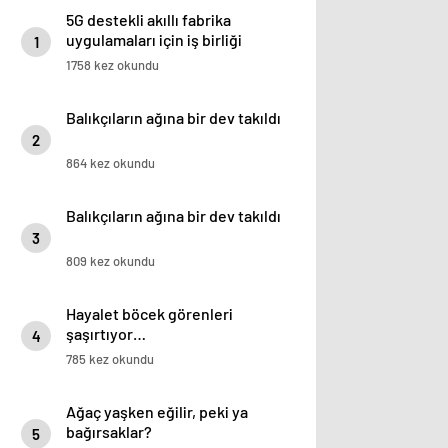
5G destekli akıllı fabrika
uygulamaları için iş birliği
1
1758 kez okundu
Balıkçıların ağına bir dev takıldı
2
864 kez okundu
Balıkçıların ağına bir dev takıldı
3
809 kez okundu
Hayalet böcek görenleri
şaşırtıyor…
4
785 kez okundu
Ağaç yaşken eğilir, peki ya
bağırsaklar?
5