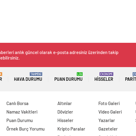
berleri anlık güncel olarak e-posta adresiniz üzerinden takip
ebilirsiniz.
K
TAHMİNİ
LİG
EKONOMİ
E
R
HAVA DURUMU
PUAN DURUMU
HISSELER
PARI
Canlı Borsa
Altınlar
Foto Galeri
Namaz Vakitleri
Dövizler
Video Galeri
Puan Durumu
Hisseler
Yazarlar
Örnek Burç Yorumu
Kripto Paralar
Gazeteler