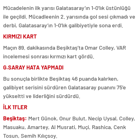
Mücadelenin ilk yarısı Galatasaray’ın 1-0’lık üstünlüğü
ile geçildi. Mücadleenin 2. yarısında gol sesi çıkmadı ve
derbi, Galatasaray’ın 1-0’lık galibiyetiyle sona erdi.
KIRMIZI KART
Maçın 89. dakikasında Beşiktaş’ta Omar Colley, VAR
incelemesi sonrası kırmızı kart gördü.
G.SARAY HATA YAPMADI
Bu sonuçla birlikte Beşiktaş 46 puanda kalırken,
galibiyet serisini sürdüren Galatasaray puanını 75’e
yükseltti ve liderliğini sürdürdü.
İLK 11’LER
Beşiktaş:
Mert Günok, Onur Bulut, Necip Uysal, Colley,
Masuaku, Amartey, Al Musrati, Muçi, Rashica, Cenk
Tosun, Semih Kılıçsoy.