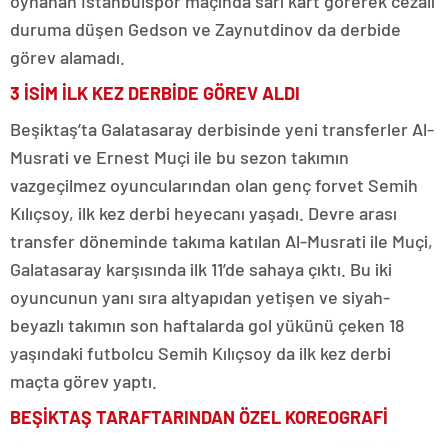
oynanan İstanbulspor maçında sarı kart görerek cezalı
duruma düşen Gedson ve Zaynutdinov da derbide
görev alamadı.
3 İSİM İLK KEZ DERBİDE GÖREV ALDI
Beşiktaş’ta Galatasaray derbisinde yeni transferler Al-
Musrati ve Ernest Muçi ile bu sezon takımın
vazgeçilmez oyuncularından olan genç forvet Semih
Kılıçsoy, ilk kez derbi heyecanı yaşadı. Devre arası
transfer döneminde takıma katılan Al-Musrati ile Muçi,
Galatasaray karşısında ilk 11’de sahaya çıktı. Bu iki
oyuncunun yanı sıra altyapıdan yetişen ve siyah-
beyazlı takımın son haftalarda gol yükünü çeken 18
yaşındaki futbolcu Semih Kılıçsoy da ilk kez derbi
maçta görev yaptı.
BEŞİKTAŞ TARAFTARINDAN ÖZEL KOREOGRAFİ