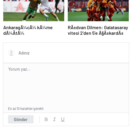
AnkaragÃ¼cÃ¼ kÃ¼me
RÄ±dvan Dilmen: Galatasaray
dÃ¼ÅtÃ¼
vitesi 2’den 5’e Ã§Ä±kardÄ±
En az 10 karakter gerekli
Gönder