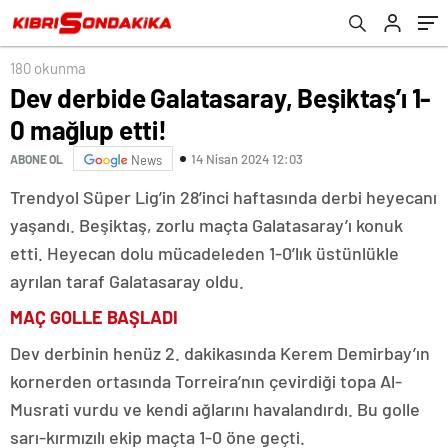
180 okunma
Dev derbide Galatasaray, Beşiktaş’ı 1-
0 mağlup etti!
14 Nisan 2024 12:03
ABONE OL
News
Trendyol Süper Lig’in 28’inci haftasında derbi heyecanı
yaşandı. Beşiktaş, zorlu maçta Galatasaray’ı konuk
etti. Heyecan dolu mücadeleden 1-0’lık üstünlükle
ayrılan taraf Galatasaray oldu.
MAÇ GOLLE BAŞLADI
Dev derbinin henüz 2. dakikasında Kerem Demirbay’ın
kornerden ortasında Torreira’nın çevirdiği topa Al-
Musrati vurdu ve kendi ağlarını havalandırdı. Bu golle
sarı-kırmızılı ekip maçta 1-0 öne geçti.