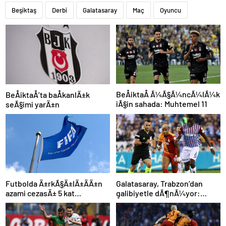
Beşiktaş
Derbi
Galatasaray
Maç
Oyuncu
BeÅiktaÅ Ã¼Ã§Ã¼ncÃ¼lÃ¼k
BeÅiktaÅ’ta baÅkanlÄ±k
iÃ§in sahada: Muhtemel 11
seÃ§imi yarÄ±n
Futbolda Ä±rkÃ§Ä±lÄ±ÄÄ±n
Galatasaray, Trabzon’dan
azami cezasÄ± 5 kat
galibiyetle dÃ¶nÃ¼yor:
arttÄ±rÄ±ldÄ±
ÅampiyonluÄa 1 puan kaldÄ±!