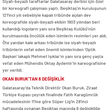
Siyah-beyazlı taraftarlar Galatasaray derbisi için özel
bir koreografi çalışması yaptı. Beşiktaş’ın kuruluşunun
121’inci yılı sebebiyle kapalı tribünde açılan dev
koreografide siyah-beyazlı ekibin 1903 yılından beri
kullandığı logoların yanı sıra Beşiktaş Kulübü’nün
kurulmasında öncülük eden isimlerin resimleri yer aldı.
Öte yandan kale arkası tribünde ise siyah-beyazlı
tribünlerin vefat eden önemli isimlerinden ‘Optik
Başkan’ lakaplı Mehmet Işıklar’ın yanı sıra genç yaşta
vefat eden Mühendis Oktay Aydemir’in kareografisine
yer verildi.
OKAN BURUK’TAN 6 DEĞİŞİKLİK
Galatasaray’da Teknik Direktör Okan Buruk, Ziraat
Türkiye Kupası çeyrek finalinde Fatih Karagümrük
mücadelesinin 11’ine göre Süper Lig’in 28’inci
haftasında oynanan Beşiktaş maçında 6 değişikliğe