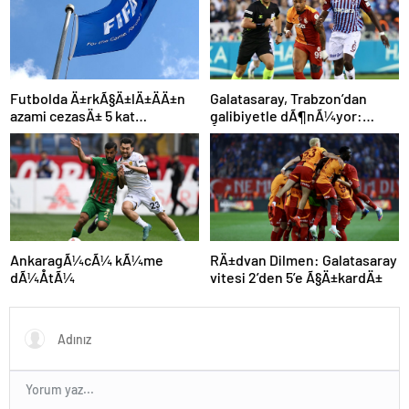
Futbolda Ä±rkÃ§Ä±lÄ±ÄÄ±n
Galatasaray, Trabzon’dan
azami cezasÄ± 5 kat
galibiyetle dÃ¶nÃ¼yor:
arttÄ±rÄ±ldÄ±
ÅampiyonluÄa 1 puan kaldÄ±!
AnkaragÃ¼cÃ¼ kÃ¼me
RÄ±dvan Dilmen: Galatasaray
dÃ¼ÅtÃ¼
vitesi 2’den 5’e Ã§Ä±kardÄ±