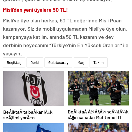
Misli’den yeni üyelere 50 TL!
Misli’ye üye olan herkes, 50 TL değerinde Misli Puan
kazanıyor. Siz de mobil uygulamadan Misli’ye üye olun,
kampanyaya katılın, anında 50 TL kazanın ve dev
derbinin heyecanını “Türkiye’nin En Yüksek Oranları” ile
yaşayın.
Beşiktaş
Derbi
Galatasaray
Maç
Takım
BeÅiktaÅ Ã¼Ã§Ã¼ncÃ¼lÃ¼k
BeÅiktaÅ’ta baÅkanlÄ±k
iÃ§in sahada: Muhtemel 11
seÃ§imi yarÄ±n