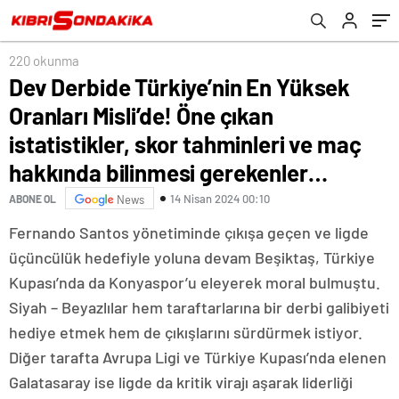
tahminleri ve maç hakkında bilinmesi
gerekenler…
220 okunma
Dev Derbide Türkiye’nin En Yüksek
Oranları Misli’de! Öne çıkan
istatistikler, skor tahminleri ve maç
hakkında bilinmesi gerekenler…
14 Nisan 2024 00:10
ABONE OL
News
Fernando Santos yönetiminde çıkışa geçen ve ligde
üçüncülük hedefiyle yoluna devam Beşiktaş, Türkiye
Kupası’nda da Konyaspor’u eleyerek moral bulmuştu.
Siyah – Beyazlılar hem taraftarlarına bir derbi galibiyeti
hediye etmek hem de çıkışlarını sürdürmek istiyor.
Diğer tarafta Avrupa Ligi ve Türkiye Kupası’nda elenen
Galatasaray ise ligde da kritik virajı aşarak liderliği