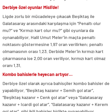
Derbiye özel oyunlar Misli’de!
Ligde zorlu bir mücadeleye çıkacak Beşiktaş ile
Galatasaray arasındaki karşılaşma için “Penaltı olur
mu?” ve “Kırmızı kart olur mu?” gibi oyunlara da
oynanabiliyor. Halil Umut Meler’in maçta penaltı
noktasını göstermesine 1.97 oran verilirken; penaltı
olmamasının orası 1.23. Derbide Meler’in kırmızı kart
çıkarmasına ise 2.00 oran veriliyor, kırmızı kart olmaz
oranı 1.31.
Kombo bahislerle heyecan artıyor…
Derbiye özel olarak ayrıca bahisçiler kombo bahisler de
yapabiliyor. “Beşiktaş kazanır + Semih gol atar”,
“Beşiktaş kazanır + Cenk gol atar” veya “Galatasaray
kazanır + Icardi gol atar”, “Galatasaray kazanır + Kerem
gol atar”, gibi ikili bahisler birlikte oynanabiliyor.