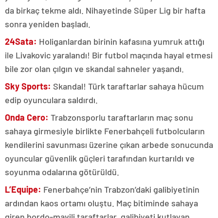
da birkaç tekme aldı. Nihayetinde Süper Lig bir hafta
sonra yeniden başladı.
24Sata:
Holiganlardan birinin kafasına yumruk attığı
ile Livakovic yaralandı! Bir futbol maçında hayal etmesi
bile zor olan çılgın ve skandal sahneler yaşandı.
Sky Sports:
Skandal! Türk taraftarlar sahaya hücum
edip oyunculara saldırdı.
Onda Cero:
Trabzonsporlu taraftarların maç sonu
sahaya girmesiyle birlikte Fenerbahçeli futbolcuların
kendilerini savunması üzerine çıkan arbede sonucunda
oyuncular güvenlik güçleri tarafından kurtarıldı ve
soyunma odalarına götürüldü.
L’Equipe:
Fenerbahçe’nin Trabzon’daki galibiyetinin
ardından kaos ortamı oluştu. Maç bitiminde sahaya
giren bordo-mavili taraftarlar, galibiyeti kutlayan