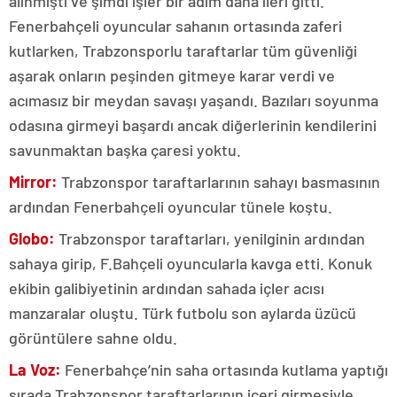
alınmıştı ve şimdi işler bir adım daha ileri gitti.
Fenerbahçeli oyuncular sahanın ortasında zaferi
kutlarken, Trabzonsporlu taraftarlar tüm güvenliği
aşarak onların peşinden gitmeye karar verdi ve
acımasız bir meydan savaşı yaşandı. Bazıları soyunma
odasına girmeyi başardı ancak diğerlerinin kendilerini
savunmaktan başka çaresi yoktu.
Mirror:
Trabzonspor taraftarlarının sahayı basmasının
ardından Fenerbahçeli oyuncular tünele koştu.
Globo:
Trabzonspor taraftarları, yenilginin ardından
sahaya girip, F.Bahçeli oyuncularla kavga etti. Konuk
ekibin galibiyetinin ardından sahada içler acısı
manzaralar oluştu. Türk futbolu son aylarda üzücü
görüntülere sahne oldu.
La Voz:
Fenerbahçe’nin saha ortasında kutlama yaptığı
sırada Trabzonspor taraftarlarının içeri girmesiyle