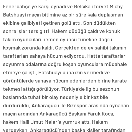
Fenerbahçe’ye karşı oynadı ve Belçikalı forvet Michy
Batshuayi maçın bitimine az bir süre kala deplasman
ekibine galibiyeti getiren golü attı. Son düdükten
sonra işler ters gitti. Hakem düdüğü çaldı ve konuk
takım oyuncuları hemen oyuncu tüneline doğru
koşmak zorunda kaldı. Gerçekten de ev sahibi takımın
taraftarları sahaya hücum ediyordu. Hatta taraftarlar
soyunma odalarına doğru koşan oyunculara müdahale
etmeye çalıştı. Batshuayi buna izin vermedi ve
görüntülerde sahaya hücum edenlerden birine karate
tekmesi attığı görülüyor. Türkiye’de lig bu sezonun
başlarında tuhaf bir olay nedeniyle bir kez bile
durduruldu. Ankaragücü ile Rizespor arasında oynanan
maçın ardından Ankaragücü Başkanı Faruk Koca,
hakem Halil Umut Meler’e yumruk attı. Hakem
yerdeyken, Ankaragücü’nden başka kişiler tarafından