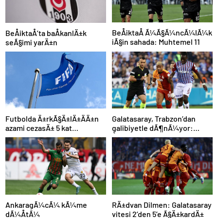
BeÅiktaÅ Ã¼Ã§Ã¼ncÃ¼lÃ¼k
BeÅiktaÅ’ta baÅkanlÄ±k
iÃ§in sahada: Muhtemel 11
seÃ§imi yarÄ±n
Futbolda Ä±rkÃ§Ä±lÄ±ÄÄ±n
Galatasaray, Trabzon’dan
azami cezasÄ± 5 kat
galibiyetle dÃ¶nÃ¼yor:
arttÄ±rÄ±ldÄ±
ÅampiyonluÄa 1 puan kaldÄ±!
AnkaragÃ¼cÃ¼ kÃ¼me
RÄ±dvan Dilmen: Galatasaray
dÃ¼ÅtÃ¼
vitesi 2’den 5’e Ã§Ä±kardÄ±