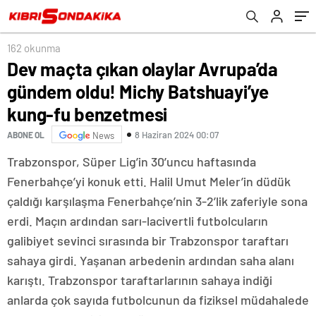
benzetmesi
162 okunma
Dev maçta çıkan olaylar Avrupa’da
gündem oldu! Michy Batshuayi’ye
kung-fu benzetmesi
8 Haziran 2024 00:07
ABONE OL
News
Trabzonspor, Süper Lig’in 30’uncu haftasında
Fenerbahçe’yi konuk etti. Halil Umut Meler’in düdük
çaldığı karşılaşma Fenerbahçe’nin 3-2’lik zaferiyle sona
erdi. Maçın ardından sarı-lacivertli futbolcuların
galibiyet sevinci sırasında bir Trabzonspor taraftarı
sahaya girdi. Yaşanan arbedenin ardından saha alanı
karıştı. Trabzonspor taraftarlarının sahaya indiği
anlarda çok sayıda futbolcunun da fiziksel müdahalede