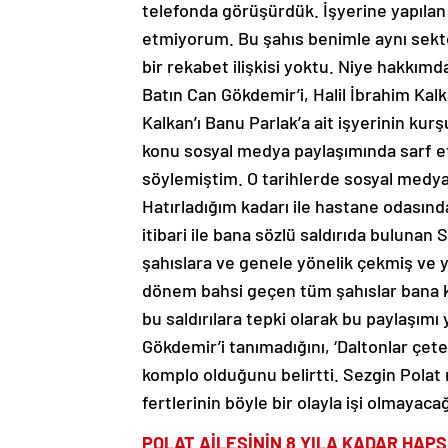
telefonda görüşürdük. İşyerine yapılan si
etmiyorum. Bu şahıs benimle aynı sekt
bir rekabet ilişkisi yoktu. Niye hakkımd
Batın Can Gökdemir’i, Halil İbrahim Kalk
Kalkan’ı Banu Parlak’a ait işyerinin k
konu sosyal medya paylaşımında sarf e
söylemiştim. O tarihlerde sosyal medy
Hatırladığım kadarı ile hastane odasında
itibari ile bana sözlü saldırıda buluna
şahıslara ve genele yönelik çekmiş ve 
dönem bahsi geçen tüm şahıslar bana ka
bu saldırılara tepki olarak bu paylaşımı
Gökdemir’i tanımadığını, ‘Daltonlar çete
komplo olduğunu belirtti. Sezgin Polat 
fertlerinin böyle bir olayla işi olmayaca
POLAT AİLESİNİN 8 YILA KADAR HAPS