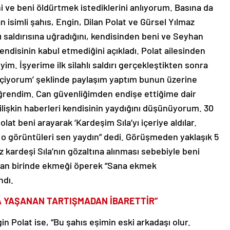
ni ve beni öldürtmek istediklerini anlıyorum. Basına da
n isimli şahıs, Engin, Dilan Polat ve Gürsel Yılmaz
lı saldırısına uğradığını, kendisinden beni ve Seyhan
endisinin kabul etmediğini açıkladı. Polat ailesinden
yim. İşyerime ilk silahlı saldırı gerçekleştikten sonra
çiyorum’ şeklinde paylaşım yaptım bunun üzerine
 öğrendim. Can güvenliğimden endişe ettiğime dair
 ilişkin haberleri kendisinin yaydığını düşünüyorum. 30
olat beni arayarak ‘Kardeşim Sıla’yı içeriye aldılar.
, o görüntüleri sen yaydın” dedi. Görüşmeden yaklaşık 5
z kardeşi Sıla’nın gözaltına alınması sebebiyle beni
dan birinde ekmeği öperek “Sana ekmek
ndı.
A YAŞANAN TARTIŞMADAN İBARETTİR”
n Polat ise, “Bu şahıs eşimin eski arkadaşı olur.