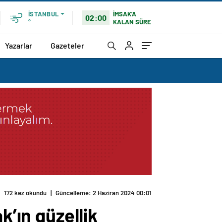
İMSAK'A
İSTANBUL
02:00
KALAN SÜRE
°
Yazarlar
Gazeteler
172 kez okundu
|
Güncelleme: 2 Haziran 2024 00:01
k’ın güzellik