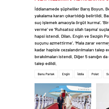
İddianamede şüpheliler Barış Boyun, B
yakalama kararı çıkartıldığı belirtildi. 
suç işlemek amacıyla örgüt kurma’, ‘Birde
verme’ ve ‘Ruhsatsız silah taşıma’ suçla
hapsi istendi. Dilan, Engin ve Sezgin Pola
suçunu azmettirme’, ‘Mala zarar vermey
kadar hapisle cezalandırılmaları talep e
bırakılmaları istendi. Diğer 5 sanığın d
talep edildi.
Banu Parlak
Engin
İddia
Polat
Sa