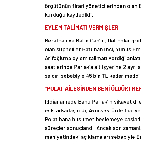
örgütünün firari yöneticilerinden olan 
kurduğu kaydedildi.
EYLEM TALİMATI VERMİŞLER
Beratcan ve Batın Can’ın, Daltonlar gr
olan şüpheliler Batuhan İnci, Yunus Emr
Arifoğlu’na eylem talimatı verdiği anlat
saatlerinde Parlak’a ait işyerine 2 ayrı s
saldırı sebebiyle 45 bin TL kadar maddi 
“POLAT AİLESİNDEN BENİ ÖLDÜRTMEK 
İddianamede Banu Parlak’ın şikayet dilek
eski arkadaşımdı. Aynı sektörde faaliy
Polat bana husumet beslemeye başladı
süreçler sonuçlandı. Ancak son zamanl
mahiyetindeki açıklamaları sebebiyle En