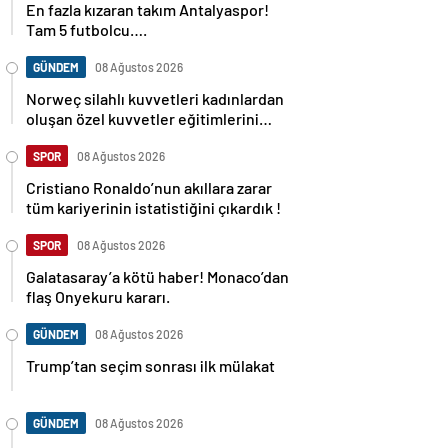
En fazla kızaran takım Antalyaspor!
Tam 5 futbolcu….
GÜNDEM
08 Ağustos 2026
Norweç silahlı kuvvetleri kadınlardan
oluşan özel kuvvetler eğitimlerini
başlattı.
SPOR
08 Ağustos 2026
Cristiano Ronaldo’nun akıllara zarar
tüm kariyerinin istatistiğini çıkardık !
SPOR
08 Ağustos 2026
Galatasaray’a kötü haber! Monaco’dan
flaş Onyekuru kararı.
GÜNDEM
08 Ağustos 2026
Trump’tan seçim sonrası ilk mülakat
GÜNDEM
08 Ağustos 2026