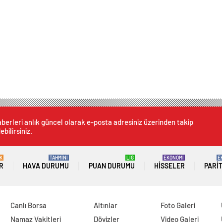
berleri anlık güncel olarak e-posta adresiniz üzerinden takip
ebilirsiniz.
K
TAHMİNİ
LİG
EKONOMİ
E
R
HAVA DURUMU
PUAN DURUMU
HISSELER
PARI
Canlı Borsa
Altınlar
Foto Galeri
Namaz Vakitleri
Dövizler
Video Galeri