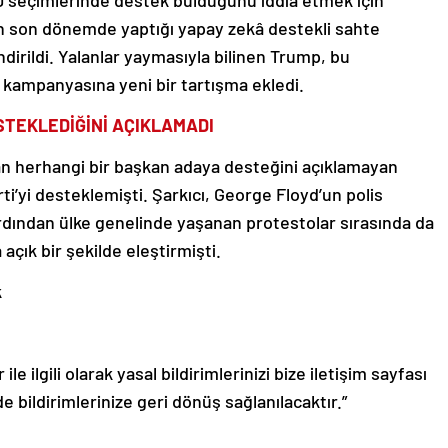
D seçimlerinde destek bulduğunu iddia etmek için
ın son dönemde yaptığı yapay zekâ destekli sahte
dirildi. Yalanlar yaymasıyla bilinen Trump, bu
 kampanyasına yeni bir tartışma ekledi.
STEKLEDİĞİNİ AÇIKLAMADI
an herhangi bir başkan adaya desteğini açıklamayan
’yi desteklemişti. Şarkıcı, George Floyd’un polis
dından ülke genelinde yaşanan protestolar sırasında da
çık bir şekilde eleştirmişti.
k
le ilgili olarak yasal bildirimlerinizi bize iletişim sayfası
de bildirimlerinize geri dönüş sağlanılacaktır.”