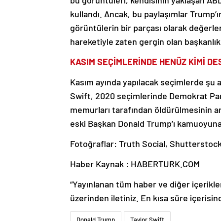
bu görüntüleri, kendisinin yaklaşan AB
kullandı. Ancak, bu paylaşımlar Trump’
görüntülerin bir parçası olarak değerlen
hareketiyle zaten gergin olan başkanlık
KASIM SEÇİMLERİNDE HENÜZ KİMİ DE
Kasım ayında yapılacak seçimlerde şu 
Swift, 2020 seçimlerinde Demokrat Parti
memurları tarafından öldürülmesinin ar
eski Başkan Donald Trump’ı kamuoyuna a
Fotoğraflar: Truth Social, Shutterstoc
Haber Kaynak : HABERTURK.COM
“Yayınlanan tüm haber ve diğer içerikler i
üzerinden iletiniz. En kısa süre içerisin
Donald Trump
Taylor Swift