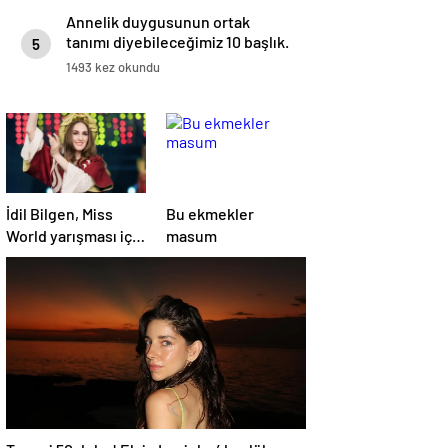
Annelik duygusunun ortak
tanımı diyebileceğimiz 10 başlık.
5
1493 kez okundu
İdil Bilgen, Miss
Bu ekmekler
World yarışması için
masum
Hindistan’da