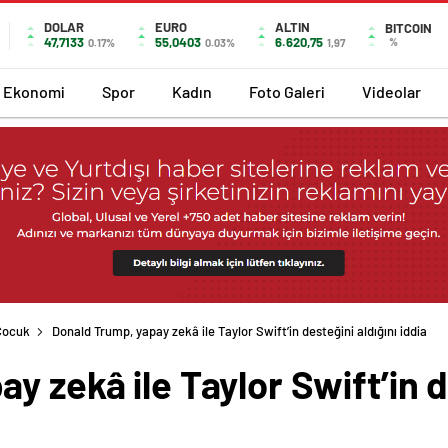
DOLAR
EURO
ALTIN
BITCOIN
47,7133
55,0403
6.620,75
%
0.17%
0.03%
1,97
Ekonomi
Spor
Kadın
Foto Galeri
Videolar
Çocuk
Donald Trump, yapay zekâ ile Taylor Swift’in desteğini aldığını iddia
 zekâ ile Taylor Swift’in d