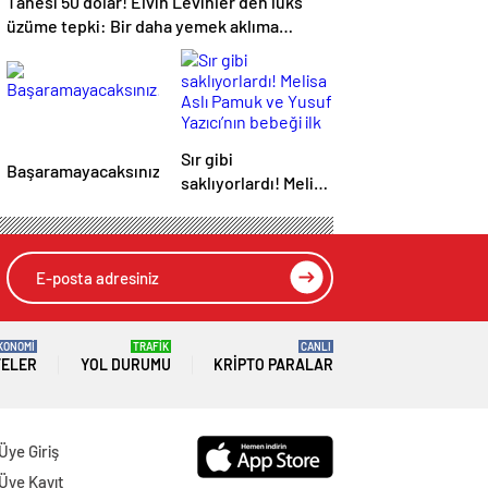
Tanesi 50 dolar! Elvin Levinler’den lüks
üzüme tepki: Bir daha yemek aklıma
gelmez…
Sır gibi
Başaramayacaksınız!
saklıyorlardı! Melisa
Aslı Pamuk ve Yusuf
Yazıcı’nın bebeği ilk
kez görüntülendi:
Bakın minik Mylan
kime benziyor…
KONOMİ
TRAFİK
CANLI
TELER
YOL DURUMU
KRIPTO PARALAR
Üye Giriş
Üye Kayıt