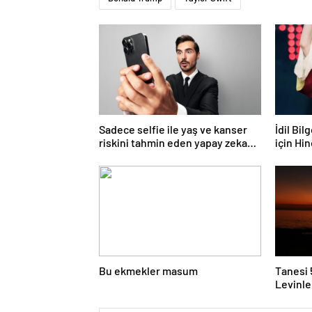
Sadece selfie ile yaş ve kanser
İdil Bi
riskini tahmin eden yapay zeka
için Hi
keşfedildi
Bu ekmekler masum
Tanesi 
Levinle
Bir da