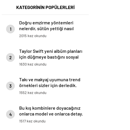
KATEGORİNİN POPÜLERLERİ
Doğru emzirme yöntemleri
nelerdir, sütün yettiği nasıl
1
anlaşılır?
2015 kez okundu
Taylor Swift yeni albüm planları
için düğmeye bastığını sosyal
2
medyadan duyurdu!
1630 kez okundu
Takı ve makyaj uyumuna trend
örnekleri sizler için derledik.
3
1552 kez okundu
Bu kış kombinlere doyacağınız
onlarca model ve onlarca detay.
4
1517 kez okundu