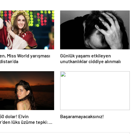
lgen, Miss World yarışması
Günlük yaşamı etkileyen
ndistan’da
unutkanlıklar ciddiye alınmalı
50 dolar! Elvin
Başaramayacaksınız!
r’den lüks üzüme tepki:
ha yemek aklıma gelmez…