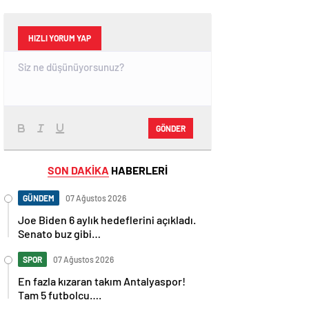
HIZLI YORUM YAP
GÖNDER
SON DAKİKA
HABERLERİ
GÜNDEM
07 Ağustos 2026
Joe Biden 6 aylık hedeflerini açıkladı.
Senato buz gibi…
SPOR
07 Ağustos 2026
En fazla kızaran takım Antalyaspor!
Tam 5 futbolcu….