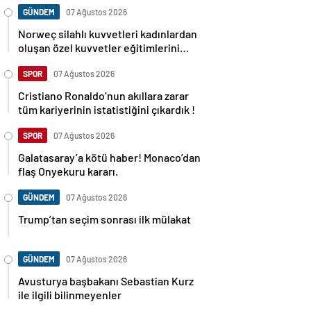
GÜNDEM
07 Ağustos 2026
Norweç silahlı kuvvetleri kadınlardan
oluşan özel kuvvetler eğitimlerini
başlattı.
SPOR
07 Ağustos 2026
Cristiano Ronaldo’nun akıllara zarar
tüm kariyerinin istatistiğini çıkardık !
SPOR
07 Ağustos 2026
Galatasaray’a kötü haber! Monaco’dan
flaş Onyekuru kararı.
GÜNDEM
07 Ağustos 2026
Trump’tan seçim sonrası ilk mülakat
GÜNDEM
07 Ağustos 2026
Avusturya başbakanı Sebastian Kurz
ile ilgili bilinmeyenler