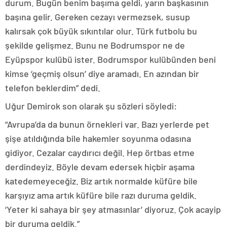
durum. Bugün benim başıma geldi, yarın başkasının
başına gelir. Gereken cezayı vermezsek, susup
kalırsak çok büyük sıkıntılar olur. Türk futbolu bu
şekilde gelişmez. Bunu ne Bodrumspor ne de
Eyüpspor kulübü ister. Bodrumspor kulübünden beni
kimse ‘geçmiş olsun’ diye aramadı. En azından bir
telefon beklerdim” dedi.
Uğur Demirok son olarak şu sözleri söyledi:
“Avrupa’da da bunun örnekleri var. Bazı yerlerde pet
şişe atıldığında bile hakemler soyunma odasına
gidiyor. Cezalar caydırıcı değil. Hep örtbas etme
derdindeyiz. Böyle devam edersek hiçbir aşama
katedemeyeceğiz. Biz artık normalde küfüre bile
karşıyız ama artık küfüre bile razı duruma geldik.
‘Yeter ki sahaya bir şey atmasınlar’ diyoruz. Çok acayip
bir duruma geldik.”