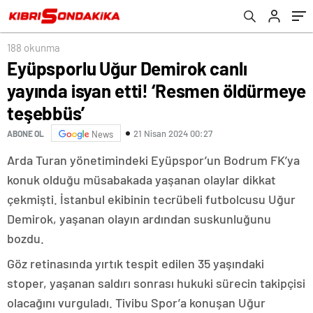
188 okunma
Eyüpsporlu Uğur Demirok canlı
yayında isyan etti! ‘Resmen öldürmeye
teşebbüs’
21 Nisan 2024 00:27
ABONE OL
News
Arda Turan yönetimindeki Eyüpspor’un Bodrum FK’ya
konuk olduğu müsabakada yaşanan olaylar dikkat
çekmişti. İstanbul ekibinin tecrübeli futbolcusu Uğur
Demirok, yaşanan olayın ardından suskunluğunu
bozdu.
Göz retinasında yırtık tespit edilen 35 yaşındaki
stoper, yaşanan saldırı sonrası hukuki sürecin takipçisi
olacağını vurguladı. Tivibu Spor’a konuşan Uğur