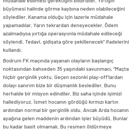
müdahale edilmesi gerektiğini bildirdiler. Yırtığın
büyümesi halinde görme kaybına neden olabileceğini
söylediler. Kanama olduğu için lazerle müdahale
yapamadılar. Yarın tekrardan deneyecekler. Ödem
azalmadıysa yırtığa operasyonla müdahale edileceği
söylendi. Tedavi, gidişata göre şekillenecek” ifadelerini
kullandı.
Bodrum FK maçında yaşanan olayların başlangıç
noktasından bahseden 35 yaşındaki savunmacı, “Maçta
hiçbir gerginlik yoktu. Geçen sezonki play-off’lardan
dolayı sanırım bize bir düşmanlık beslediler. Bunu
herhalde bir misyon edindiler. Biz saha içinde işimizi
hallediyoruz. İsmet hocanın gördüğü kırmızı kartın
ardından normal bir gerginlik oldu. Ancak Arda hocanın
ayağına gelen maddenin ardından işler büyüdü. Bunlar
bu kadar basit olmamalı. Bu resmen öldürmeye