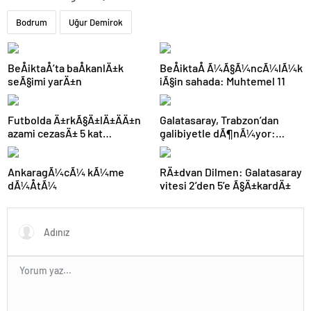
Bodrum
Uğur Demirok
BeÅiktaÅ’ta baÅkanlÄ±k
BeÅiktaÅ Ã¼Ã§Ã¼ncÃ¼lÃ¼k
seÃ§imi yarÄ±n
iÃ§in sahada: Muhtemel 11
Futbolda Ä±rkÃ§Ä±lÄ±ÄÄ±n
Galatasaray, Trabzon’dan
azami cezasÄ± 5 kat
galibiyetle dÃ¶nÃ¼yor:
arttÄ±rÄ±ldÄ±
ÅampiyonluÄa 1 puan kaldÄ±!
AnkaragÃ¼cÃ¼ kÃ¼me
RÄ±dvan Dilmen: Galatasaray
dÃ¼ÅtÃ¼
vitesi 2’den 5’e Ã§Ä±kardÄ±