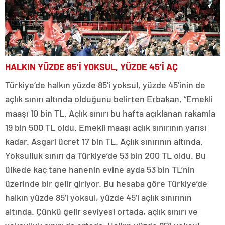
HALKIN YÜZDE 85’İ YOKSUL, YÜZDE 45’İ AÇ
Türkiye’de halkın yüzde 85’i yoksul, yüzde 45’inin de
açlık sınırı altında olduğunu belirten Erbakan, “Emekli
maaşı 10 bin TL. Açlık sınırı bu hafta açıklanan rakamla
19 bin 500 TL oldu. Emekli maaşı açlık sınırının yarısı
kadar. Asgari ücret 17 bin TL. Açlık sınırının altında.
Yoksulluk sınırı da Türkiye’de 53 bin 200 TL oldu. Bu
ülkede kaç tane hanenin evine ayda 53 bin TL’nin
üzerinde bir gelir giriyor. Bu hesaba göre Türkiye’de
halkın yüzde 85’i yoksul, yüzde 45’i açlık sınırının
altında. Çünkü gelir seviyesi ortada, açlık sınırı ve