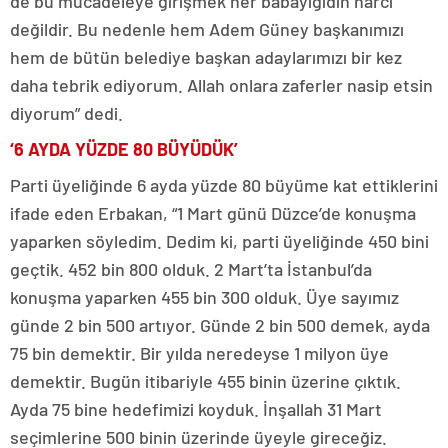
de bu mücadeleye girişmek her babayiğidin harcı
değildir. Bu nedenle hem Adem Güney başkanımızı
hem de bütün belediye başkan adaylarımızı bir kez
daha tebrik ediyorum. Allah onlara zaferler nasip etsin
diyorum” dedi.
‘6 AYDA YÜZDE 80 BÜYÜDÜK’
Parti üyeliğinde 6 ayda yüzde 80 büyüme kat ettiklerini
ifade eden Erbakan, “1 Mart günü Düzce’de konuşma
yaparken söyledim. Dedim ki, parti üyeliğinde 450 bini
geçtik. 452 bin 800 olduk. 2 Mart’ta İstanbul’da
konuşma yaparken 455 bin 300 olduk. Üye sayımız
günde 2 bin 500 artıyor. Günde 2 bin 500 demek, ayda
75 bin demektir. Bir yılda neredeyse 1 milyon üye
demektir. Bugün itibariyle 455 binin üzerine çıktık.
Ayda 75 bine hedefimizi koyduk. İnşallah 31 Mart
seçimlerine 500 binin üzerinde üyeyle gireceğiz.