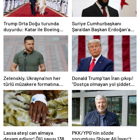
Trump Orta Doğu turunda
Suriye Cumhurbaşkanı
duyurdu: Katar ile Boeing
Şara’dan Başkan Erdoğan’a
arasında 200 milyar dolarlık
teşekkür
anlaşma
Zelenskiy, Ukrayna’nın her
Donald Trump’tan İran çıkışı!
türlü müzakere formatına
“Dostça olmayan yol şiddet
hazır olduğunu duyurdu!
içeriyor ve ben bunu
istemiyorum”
Lassa ateşi can almaya
PKK/YPG’nin sözde
devam ediyor! Ölü sayısı 138’e
sorumlusu Shiyar Ali İsveç’te