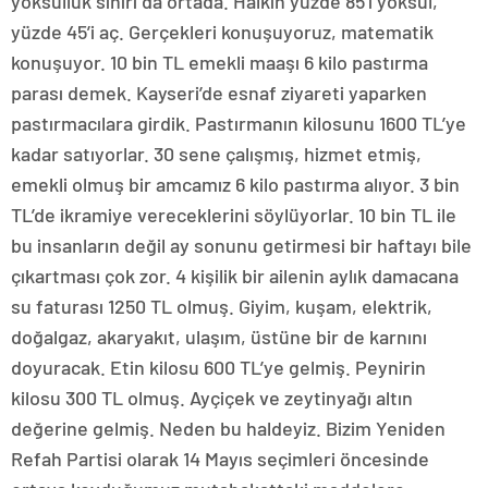
yoksulluk sınırı da ortada. Halkın yüzde 85’i yoksul,
yüzde 45’i aç. Gerçekleri konuşuyoruz, matematik
konuşuyor. 10 bin TL emekli maaşı 6 kilo pastırma
parası demek. Kayseri’de esnaf ziyareti yaparken
pastırmacılara girdik. Pastırmanın kilosunu 1600 TL’ye
kadar satıyorlar. 30 sene çalışmış, hizmet etmiş,
emekli olmuş bir amcamız 6 kilo pastırma alıyor. 3 bin
TL’de ikramiye vereceklerini söylüyorlar. 10 bin TL ile
bu insanların değil ay sonunu getirmesi bir haftayı bile
çıkartması çok zor. 4 kişilik bir ailenin aylık damacana
su faturası 1250 TL olmuş. Giyim, kuşam, elektrik,
doğalgaz, akaryakıt, ulaşım, üstüne bir de karnını
doyuracak. Etin kilosu 600 TL’ye gelmiş. Peynirin
kilosu 300 TL olmuş. Ayçiçek ve zeytinyağı altın
değerine gelmiş. Neden bu haldeyiz. Bizim Yeniden
Refah Partisi olarak 14 Mayıs seçimleri öncesinde