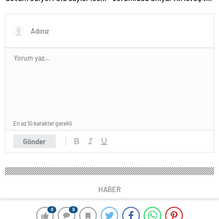
çıktı
gözaltına alındı
En az 10 karakter gerekli
Gönder
HABER
0
0