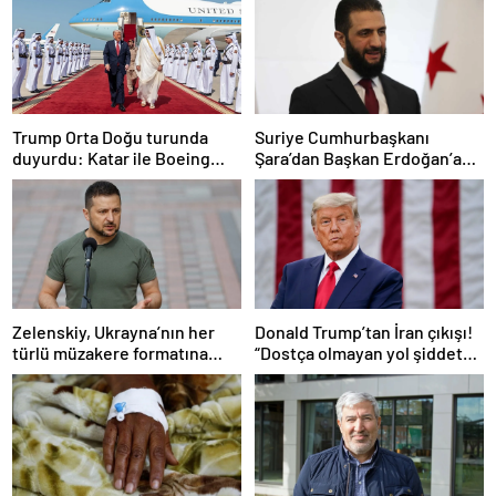
Trump Orta Doğu turunda
Suriye Cumhurbaşkanı
duyurdu: Katar ile Boeing
Şara’dan Başkan Erdoğan’a
arasında 200 milyar dolarlık
teşekkür
anlaşma
Zelenskiy, Ukrayna’nın her
Donald Trump’tan İran çıkışı!
türlü müzakere formatına
“Dostça olmayan yol şiddet
hazır olduğunu duyurdu!
içeriyor ve ben bunu
istemiyorum”