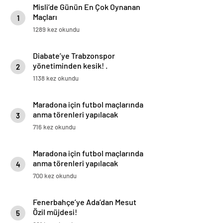
Misli’de Günün En Çok Oynanan
Maçları
1
1289 kez okundu
Diabate’ye Trabzonspor
yönetiminden kesik! .
2
1138 kez okundu
Maradona için futbol maçlarında
anma törenleri yapılacak
3
716 kez okundu
Maradona için futbol maçlarında
anma törenleri yapılacak
4
700 kez okundu
Fenerbahçe’ye Ada’dan Mesut
Özil müjdesi!
5