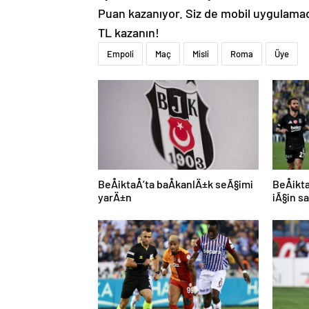
Puan kazanıyor. Siz de mobil uygulamad
TL kazanın!
Empoli
Maç
Misli
Roma
Üye
BeÅiktaÅ’ta baÅkanlÄ±k seÃ§imi
BeÅik
yarÄ±n
iÃ§in s