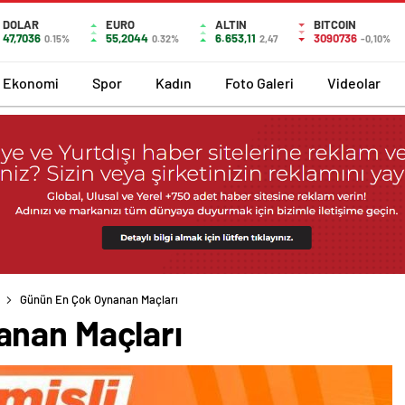
DOLAR
EURO
ALTIN
BITCOIN
47,7036
55,2044
6.653,11
3090736
0.15%
0.32%
2,47
-0,10%
Ekonomi
Spor
Kadın
Foto Galeri
Videolar
Günün En Çok Oynanan Maçları
anan Maçları