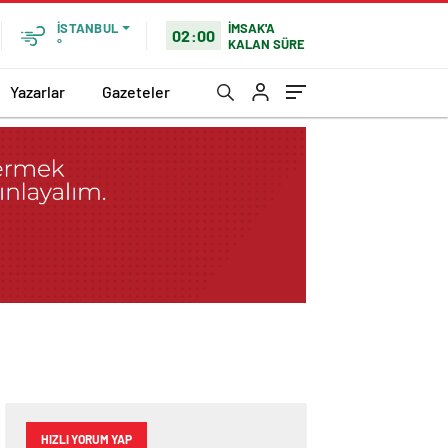
İMSAK'A
İSTANBUL
02:00
KALAN SÜRE
°
Yazarlar
Gazeteler
HIZLI YORUM YAP