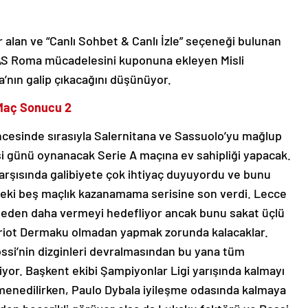
r alan ve “Canlı Sohbet & Canlı İzle” seçeneği bulunan
AS Roma mücadelesini kuponuna ekleyen Misli
’nın galip çıkacağını düşünüyor.
 Maç Sonucu 2
 öncesinde sırasıyla Salernitana ve Sassuolo’yu mağlup
 günü oynanacak Serie A maçına ev sahipliği yapacak.
karşısında galibiyete çok ihtiyaç duyuyordu ve bunu
indeki beş maçlık kazanamama serisine son verdi. Lecce
 neden daha vermeyi hedefliyor ancak bunu sakat üçlü
iot Dermaku olmadan yapmak zorunda kalacaklar.
ossi’nin dizginleri devralmasından bu yana tüm
yor. Başkent ekibi Şampiyonlar Ligi yarışında kalmayı
menedilirken, Paulo Dybala iyileşme odasında kalmaya