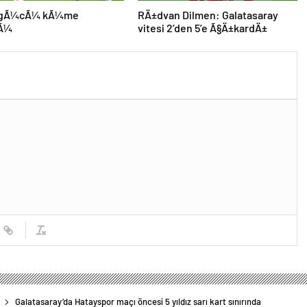
agÃ¼cÃ¼ kÃ¼me
RÄ±dvan Dilmen: Galatasaray
tÃ¼
vitesi 2’den 5’e Ã§Ä±kardÄ±
Galatasaray’da Hatayspor maçı öncesi 5 yıldız sarı kart sınırında