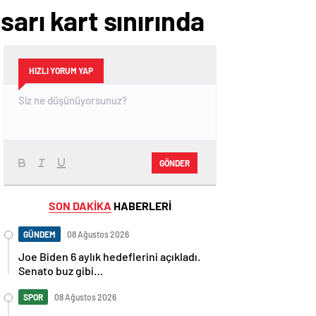
sarı kart sınırında
HIZLI YORUM YAP
GÖNDER
SON DAKİKA
HABERLERİ
GÜNDEM
08 Ağustos 2026
Joe Biden 6 aylık hedeflerini açıkladı.
Senato buz gibi…
SPOR
08 Ağustos 2026