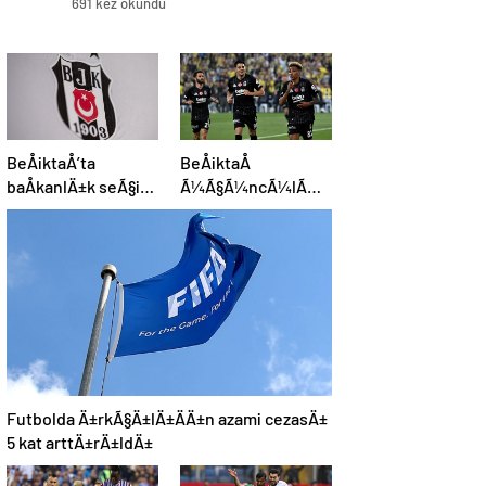
691 kez okundu
BeÅiktaÅ’ta
BeÅiktaÅ
baÅkanlÄ±k seÃ§imi
Ã¼Ã§Ã¼ncÃ¼lÃ¼k
yarÄ±n
iÃ§in sahada:
Muhtemel 11
Futbolda Ä±rkÃ§Ä±lÄ±ÄÄ±n azami cezasÄ±
5 kat arttÄ±rÄ±ldÄ±