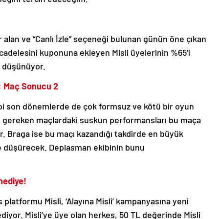
er alan ve “Canlı İzle” seçeneği bulunan günün öne çıkan
delesini kuponuna ekleyen Misli üyelerinin %65’i
i düşünüyor.
i: Maç Sonucu 2
gibi son dönemlerde de çok formsuz ve kötü bir oyun
eri gereken maçlardaki suskun performansları bu maça
yor. Braga ise bu maçı kazandığı takdirde en büyük
kiye düşürecek. Deplasman ekibinin bunu
 hediye!
 platformu Misli, ‘Alayına Misli’ kampanyasına yeni
iyor. Misli’ye üye olan herkes, 50 TL değerinde Misli