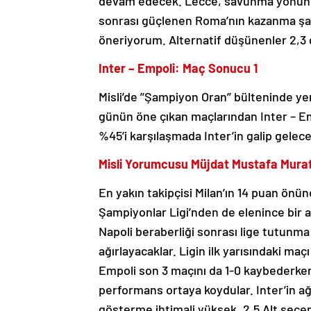
devam edecek. Lecce, savunma yönünde
sonrası güçlenen Roma’nın kazanma şa
öneriyorum. Alternatif düşünenler 2,3 
Inter – Empoli: Maç Sonucu 1
Misli’de ’’Şampiyon Oran’’ bülteninde ye
günün öne çıkan maçlarından Inter – E
%45’i karşılaşmada Inter’in galip gelec
Misli Yorumcusu Müjdat Mustafa Murato
En yakın takipçisi Milan’ın 14 puan önü
Şampiyonlar Ligi’nden de elenince bir
Napoli beraberliği sonrası lige tutunma
ağırlayacaklar. Ligin ilk yarısındaki ma
Empoli son 3 maçını da 1-0 kaybederken 
performans ortaya koydular. Inter’in ağı
gösterme ihtimali yüksek. 2,5 Alt seçe