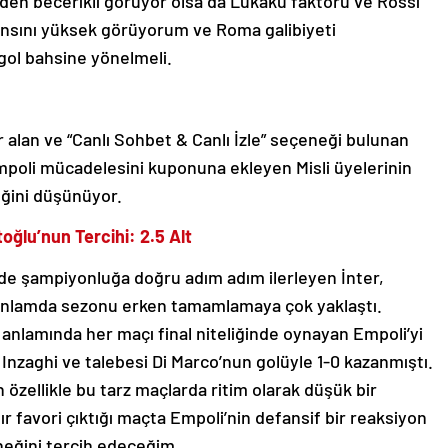
n becerikli görüyor olsa da Lukaku faktörü ve Rossi
nsını yüksek görüyorum ve Roma galibiyeti
gol bahsine yönelmeli.
r alan ve “Canlı Sohbet & Canlı İzle” seçeneği bulunan
mpoli mücadelesini kuponuna ekleyen Misli üyelerinin
eğini düşünüyor.
ğlu’nun Tercihi: 2.5 Alt
nde şampiyonluğa doğru adım adım ilerleyen İnter,
 anlamda sezonu erken tamamlamaya çok yaklaştı.
 anlamında her maçı final niteliğinde oynayan Empoli’yi
çı Inzaghi ve talebesi Di Marco’nun golüyle 1-0 kazanmıştı.
özellikle bu tarz maçlarda ritim olarak düşük bir
r favori çıktığı maçta Empoli’nin defansif bir reaksiyon
neğini tercih edeceğim.