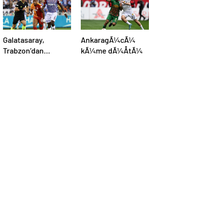
Galatasaray,
AnkaragÃ¼cÃ¼
Trabzon’dan
kÃ¼me dÃ¼ÅtÃ¼
galibiyetle
dÃ¶nÃ¼yor:
ÅampiyonluÄa 1
puan kaldÄ±!