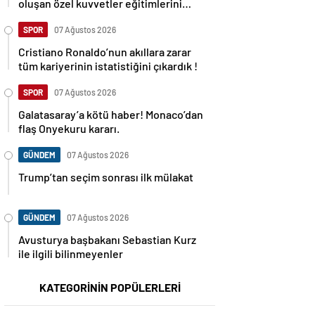
oluşan özel kuvvetler eğitimlerini
başlattı.
SPOR
07 Ağustos 2026
Cristiano Ronaldo’nun akıllara zarar
tüm kariyerinin istatistiğini çıkardık !
SPOR
07 Ağustos 2026
Galatasaray’a kötü haber! Monaco’dan
flaş Onyekuru kararı.
GÜNDEM
07 Ağustos 2026
Trump’tan seçim sonrası ilk mülakat
GÜNDEM
07 Ağustos 2026
Avusturya başbakanı Sebastian Kurz
ile ilgili bilinmeyenler
KATEGORİNİN POPÜLERLERİ