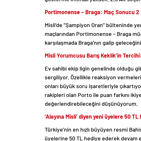
Portimonense – Braga: Maç Sonucu 2
Misli’de ’’Şampiyon Oran’’ bülteninde y
maçlarından Portimonense – Braga müca
karşılaşmada Braga’nın galip geleceğin
Misli Yorumcusu Barış Keklik’in Tercih
Ev sahibi ekip ligin genelinde olduğu 
sergiliyor. Özellikle reaksiyon vermel
onları büyük soru işaretleriyle çıkartı
rakipleri olan Porto ile puan farkını i
değerlendirebileceğini düşünüyorum.
‘Alayına Misli’ diyen yeni üyelere 50 TL
Türkiye’nin en hızlı büyüyen resmi Bahis
üyelerine 50 TL hediye ederek devam ed