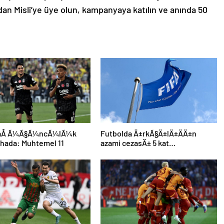
an Misli’ye üye olun, kampanyaya katılın ve anında 50
taÅ Ã¼Ã§Ã¼ncÃ¼lÃ¼k
Futbolda Ä±rkÃ§Ä±lÄ±ÄÄ±n
ahada: Muhtemel 11
azami cezasÄ± 5 kat
arttÄ±rÄ±ldÄ±