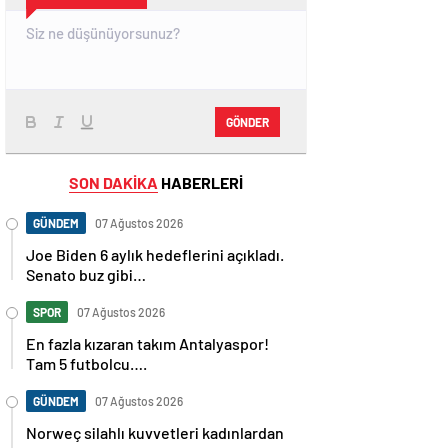
GÖNDER
SON DAKİKA
HABERLERİ
GÜNDEM
07 Ağustos 2026
Joe Biden 6 aylık hedeflerini açıkladı.
Senato buz gibi…
SPOR
07 Ağustos 2026
En fazla kızaran takım Antalyaspor!
Tam 5 futbolcu….
GÜNDEM
07 Ağustos 2026
Norweç silahlı kuvvetleri kadınlardan