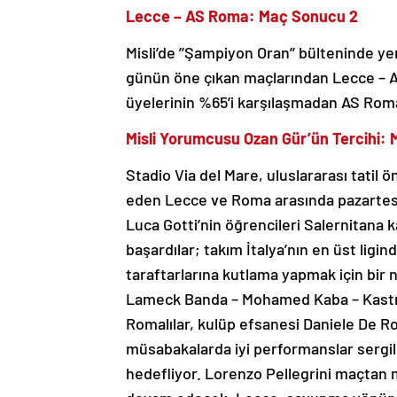
Lecce – AS Roma: Maç Sonucu 2
Misli’de ’’Şampiyon Oran’’ bülteninde ye
günün öne çıkan maçlarından Lecce – 
üyelerinin %65’i karşılaşmadan AS Roma
Misli Yorumcusu Ozan Gür’ün Tercihi:
Stadio Via del Mare, uluslararası tatil
eden Lecce ve Roma arasında pazartesi
Luca Gotti’nin öğrencileri Salernitana 
başardılar; takım İtalya’nın en üst lig
taraftarlarına kutlama yapmak için bir
Lameck Banda – Mohamed Kaba – Kastr
Romalılar, kulüp efsanesi Daniele De R
müsabakalarda iyi performanslar sergili
hedefliyor. Lorenzo Pellegrini maçtan 