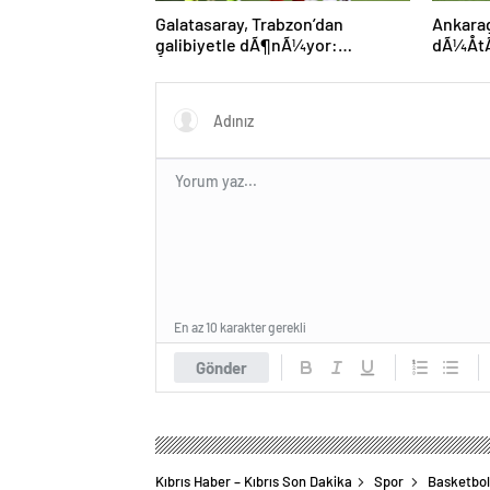
Galatasaray, Trabzon’dan
Ankar
galibiyetle dÃ¶nÃ¼yor:
dÃ¼Å
ÅampiyonluÄa 1 puan kaldÄ±!
En az 10 karakter gerekli
Gönder
Kıbrıs Haber – Kıbrıs Son Dakika
Spor
Basketbol