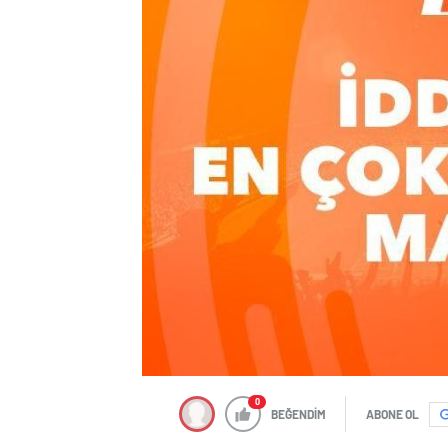
0
BEĞENDİM
ABONE OL