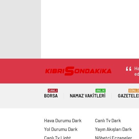
Ha
ed
CANLI
ANLIK
GÜNLÜ
BORSA
NAMAZ VAKITLERI
GAZETELE
Hava Durumu Dark
Canlı Tv Dark
Yol Durumu Dark
Yayın Akışları Dark
Canlı Tv Light
Nöbetçi Eczaneler