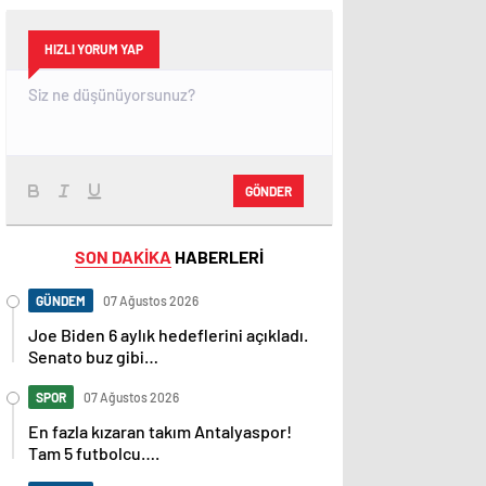
HIZLI YORUM YAP
GÖNDER
SON DAKİKA
HABERLERİ
GÜNDEM
07 Ağustos 2026
Joe Biden 6 aylık hedeflerini açıkladı.
Senato buz gibi…
SPOR
07 Ağustos 2026
En fazla kızaran takım Antalyaspor!
Tam 5 futbolcu….