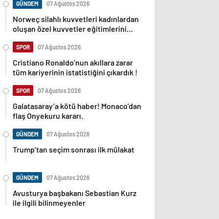
GÜNDEM
07 Ağustos 2026
Norweç silahlı kuvvetleri kadınlardan
oluşan özel kuvvetler eğitimlerini
başlattı.
SPOR
07 Ağustos 2026
Cristiano Ronaldo’nun akıllara zarar
tüm kariyerinin istatistiğini çıkardık !
SPOR
07 Ağustos 2026
Galatasaray’a kötü haber! Monaco’dan
flaş Onyekuru kararı.
GÜNDEM
07 Ağustos 2026
Trump’tan seçim sonrası ilk mülakat
GÜNDEM
07 Ağustos 2026
Avusturya başbakanı Sebastian Kurz
ile ilgili bilinmeyenler