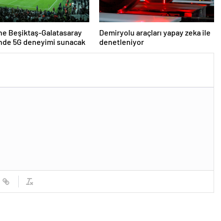
ne Beşiktaş-Galatasaray
Demiryolu araçları yapay zeka ile
inde 5G deneyimi sunacak
denetleniyor