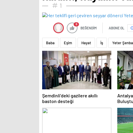
1
0
BEĞENDİM
ABONE OL
Baba
Eşim
Hayat
İş
Yeter Şenba
Şemdinli’deki gazilere akıllı
Antalya
baston desteği
Buluşt