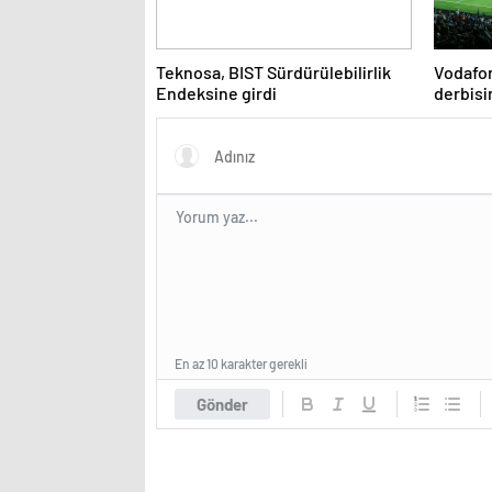
Teknosa, BIST Sürdürülebilirlik
Vodafo
Endeksine girdi
derbis
En az 10 karakter gerekli
Gönder