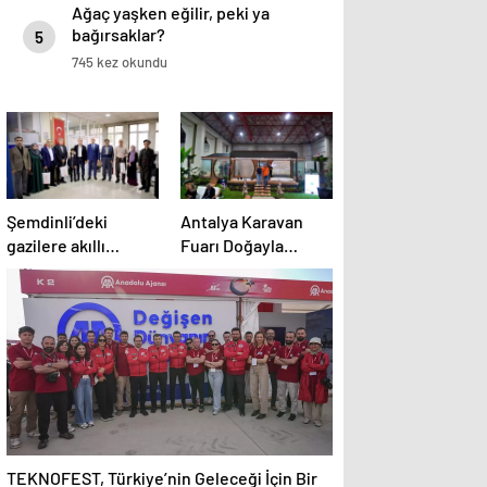
Ağaç yaşken eğilir, peki ya
bağırsaklar?
5
745 kez okundu
Şemdinli’deki
Antalya Karavan
gazilere akıllı
Fuarı Doğayla
baston desteği
Buluştu
TEKNOFEST, Türkiye’nin Geleceği İçin Bir