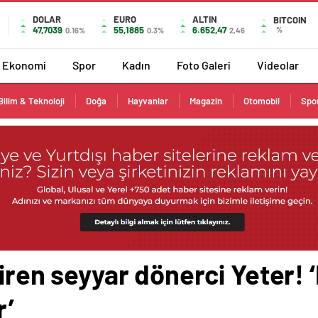
DOLAR
EURO
ALTIN
BITCOIN
47,7039
55,1885
6.652,47
%
0.16%
0.3%
2,46
Ekonomi
Spor
Kadın
Foto Galeri
Videolar
Bilim & Teknoloji
Doğa
Hayvanlar
Magazin
Otomobil
Spo
viren seyyar dönerci Yeter! ‘
r’