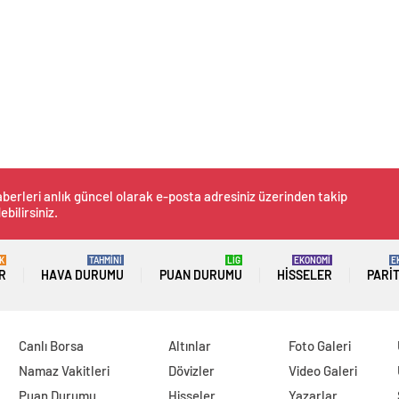
berleri anlık güncel olarak e-posta adresiniz üzerinden takip
ebilirsiniz.
K
TAHMİNİ
LİG
EKONOMİ
E
R
HAVA DURUMU
PUAN DURUMU
HISSELER
PARI
Canlı Borsa
Altınlar
Foto Galeri
Namaz Vakitleri
Dövizler
Video Galeri
Puan Durumu
Hisseler
Yazarlar