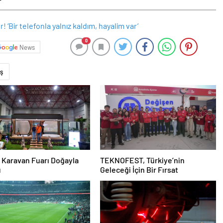
0
News
ş
 Karavan Fuarı Doğayla
TEKNOFEST, Türkiye’nin
u
Geleceği İçin Bir Fırsat