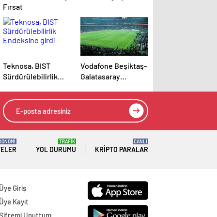
Fırsat
Teknosa, BIST
Vodafone Beşiktaş-
Sürdürülebilirlik
Galatasaray
Endeksine girdi
derbisinde 5G
deneyimi sunacak
KONOMİ
TRAFİK
CANLI
TELER
YOL DURUMU
KRIPTO PARALAR
Üye Giriş
Üye Kayıt
Şifremi Unuttum