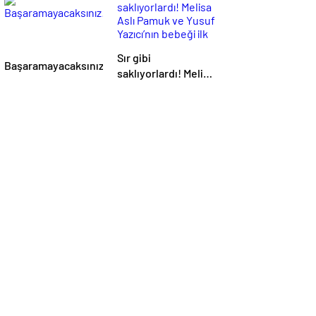
Sır gibi
Başaramayacaksınız!
saklıyorlardı! Melisa
Aslı Pamuk ve Yusuf
Yazıcı’nın bebeği ilk
kez görüntülendi:
Bakın minik Mylan
kime benziyor…