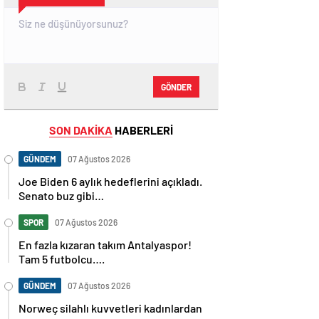
GÖNDER
SON DAKİKA
HABERLERİ
GÜNDEM
07 Ağustos 2026
Joe Biden 6 aylık hedeflerini açıkladı.
Senato buz gibi…
SPOR
07 Ağustos 2026
En fazla kızaran takım Antalyaspor!
Tam 5 futbolcu….
GÜNDEM
07 Ağustos 2026
Norweç silahlı kuvvetleri kadınlardan