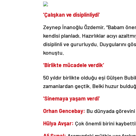
‘Çalışkan ve disiplinliydi’
Zeynep İnanoğlu Özdemir, “Babam öne
kendisi planladı. Hazırlıklar acıyı azal
disiplinli ve gururluydu. Duygularını g
konuştu.
‘Birlikte mücadele verdik’
50 yıldır birlikte olduğu eşi Gülşen Bub
zamanlardan geçtik. Belki huzur buldu
‘Sinemaya yaşam verdi’
Orhan Gencebay:
Bu dünyada görevini 
Hülya Avşar:
Çok önemli birini kaybetti
Ali Sunal:
Aramızdaki müthiş yaş farkına 