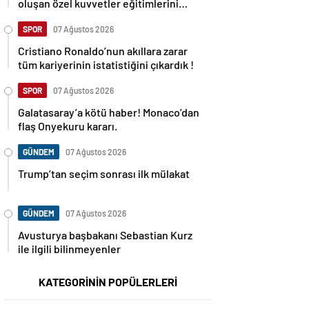
oluşan özel kuvvetler eğitimlerini
başlattı.
SPOR
07 Ağustos 2026
Cristiano Ronaldo’nun akıllara zarar
tüm kariyerinin istatistiğini çıkardık !
SPOR
07 Ağustos 2026
Galatasaray’a kötü haber! Monaco’dan
flaş Onyekuru kararı.
GÜNDEM
07 Ağustos 2026
Trump’tan seçim sonrası ilk mülakat
GÜNDEM
07 Ağustos 2026
Avusturya başbakanı Sebastian Kurz
ile ilgili bilinmeyenler
KATEGORİNİN POPÜLERLERİ