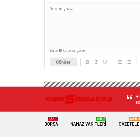
En az 10 karakter gerekli
Gönder
Ha
ed
CANLI
ANLIK
GÜNLÜ
BORSA
NAMAZ VAKITLERI
GAZETELE