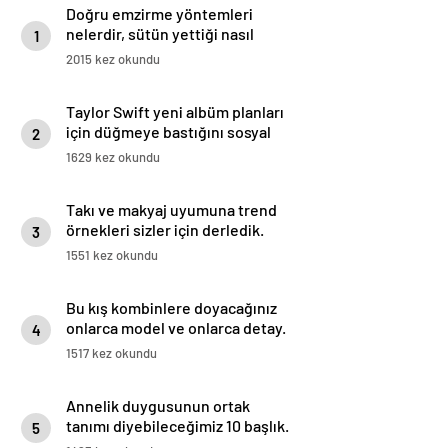
Doğru emzirme yöntemleri
nelerdir, sütün yettiği nasıl
1
anlaşılır?
2015 kez okundu
Taylor Swift yeni albüm planları
için düğmeye bastığını sosyal
2
medyadan duyurdu!
1629 kez okundu
Takı ve makyaj uyumuna trend
örnekleri sizler için derledik.
3
1551 kez okundu
Bu kış kombinlere doyacağınız
onlarca model ve onlarca detay.
4
1517 kez okundu
Annelik duygusunun ortak
tanımı diyebileceğimiz 10 başlık.
5