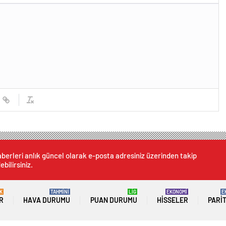
berleri anlık güncel olarak e-posta adresiniz üzerinden takip
ebilirsiniz.
K
TAHMİNİ
LİG
EKONOMİ
E
R
HAVA DURUMU
PUAN DURUMU
HISSELER
PARI