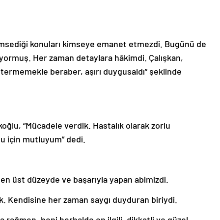
msediği konuları kimseye emanet etmezdi. Bugünü de
tmıyormuş. Her zaman detaylara hâkimdi. Çalışkan,
östermemekle beraber, aşırı duygusaldı” şeklinde
ikoğlu, “Mücadele verdik. Hastalık olarak zorlu
ğu için mutluyum” dedi.
en üst düzeyde ve başarıyla yapan abimizdi.
k. Kendisine her zaman saygı duyduran biriydi.
rağmen, beni herhalde en ilgili, dikkatli ve güzel