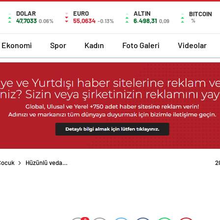
DOLAR
EURO
ALTIN
BITCOIN
47,7033
55,0634
6.498,31
%
0.06%
-0.13%
0,09
Ekonomi
Spor
Kadın
Foto Galeri
Videolar
Çocuk
Hüzünlü veda…
2