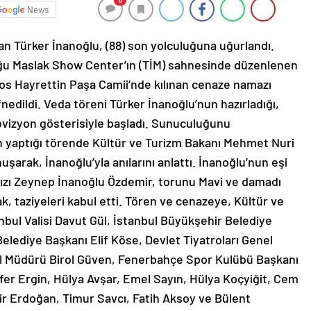
0
News
lan Türker İnanoğlu, (88) son yolculuğuna uğurlandı.
ğu Maslak Show Center’ın (TİM) sahnesinde düzenlenen
os Hayrettin Paşa Camii’nde kılınan cenaze namazı
fnedildi. Veda töreni Türker İnanoğlu’nun hazırladığı,
kovizyon gösterisiyle başladı. Sunuculuğunu
 yaptığı törende Kültür ve Turizm Bakanı Mehmet Nuri
şarak, İnanoğlu’yla anılarını anlattı. İnanoğlu’nun eşi
 kızı Zeynep İnanoğlu Özdemir, torunu Mavi ve damadı
, taziyeleri kabul etti. Tören ve cenazeye, Kültür ve
bul Valisi Davut Gül, İstanbul Büyükşehir Belediye
ediye Başkanı Elif Köse, Devlet Tiyatroları Genel
 Müdürü Birol Güven, Fenerbahçe Spor Kulübü Başkanı
fer Ergin, Hülya Avşar, Emel Sayın, Hülya Koçyiğit, Cem
r Erdoğan, Timur Savcı, Fatih Aksoy ve Bülent