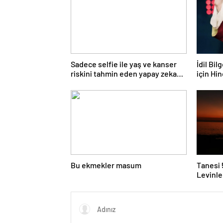
Sadece selfie ile yaş ve kanser
İdil Bi
riskini tahmin eden yapay zeka
için Hi
keşfedildi
Bu ekmekler masum
Tanesi 
Levinle
Bir da