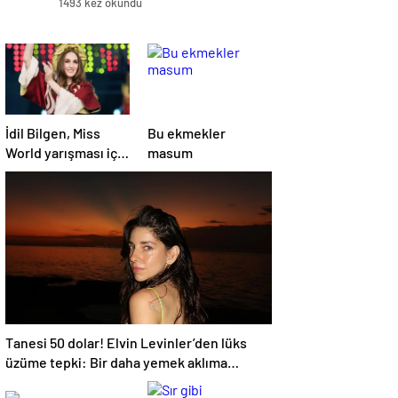
1493 kez okundu
İdil Bilgen, Miss
Bu ekmekler
World yarışması için
masum
Hindistan’da
Tanesi 50 dolar! Elvin Levinler’den lüks
üzüme tepki: Bir daha yemek aklıma
gelmez…