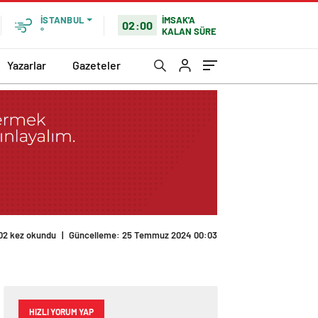
İMSAK'A
İSTANBUL
02:00
KALAN SÜRE
°
Yazarlar
Gazeteler
02 kez okundu
|
Güncelleme: 25 Temmuz 2024 00:03
HIZLI YORUM YAP