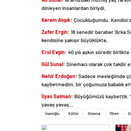
dinleyen insanlardan biriydi.
Kerem Alışık:
Çocukluğumdu. Kendisi s
Zafer Ergin:
18 senedir beraber ‘Arka So
kendisine yakışır büyüklükte.
Erol Evgin:
40 yılı aşkın süredir birlikt
Gül Sunal:
Sinemacı olarak çok takdir e
Nehir Erdoğan:
Sadece mesleğimde çok 
kaybetmedim, bir çoğumuza babalık ett
İlyas Salman:
Büyüğümüzü kaybettik. Yeş
yavaş yavaş…
İnanoğlu
Kültür
Sinema
Tören
Z