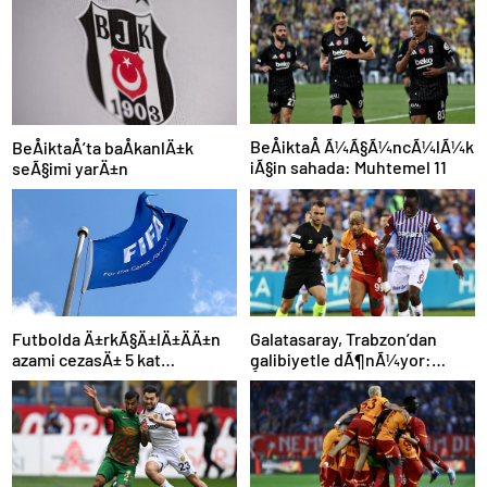
BeÅiktaÅ Ã¼Ã§Ã¼ncÃ¼lÃ¼k
BeÅiktaÅ’ta baÅkanlÄ±k
iÃ§in sahada: Muhtemel 11
seÃ§imi yarÄ±n
Futbolda Ä±rkÃ§Ä±lÄ±ÄÄ±n
Galatasaray, Trabzon’dan
azami cezasÄ± 5 kat
galibiyetle dÃ¶nÃ¼yor:
arttÄ±rÄ±ldÄ±
ÅampiyonluÄa 1 puan kaldÄ±!