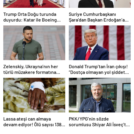
Trump Orta Doğu turunda
Suriye Cumhurbaşkanı
duyurdu: Katar ile Boeing
Şara’dan Başkan Erdoğan’a
arasında 200 milyar dolarlık
teşekkür
anlaşma
Zelenskiy, Ukrayna’nın her
Donald Trump’tan İran çıkışı!
türlü müzakere formatına
“Dostça olmayan yol şiddet
hazır olduğunu duyurdu!
içeriyor ve ben bunu
istemiyorum”
Lassa ateşi can almaya
PKK/YPG’nin sözde
devam ediyor! Ölü sayısı 138’e
sorumlusu Shiyar Ali İsveç’te
çıktı
gözaltına alındı