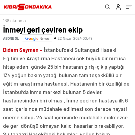
168 okunma
İnmeyi geri çeviren ekip
22 Nisan 2024 00:49
ABONE OL
News
Didem Seymen –
İstanbul’daki Sultangazi Haseki
Eğitim ve Araştırma Hastanesi çok büyük bir nüfusa
hitap eden, günde 25 bin hastanın giriş-çıkış yaptığı
134 yoğun bakım yatağı bulunan tam teşekküllü bir
eğitim-araştırma hastanesi. Hastanenin bir özelliği de
İstanbul’da inme merkezi bulunan 5 devlet
hastanesinden biri olması. İnme geçiren hastaya ilk 6
saat içerisinde müdahale edilmesi son derece hayati
öneme sahip, 24 saat içerisinde müdahale edilmezse
de geri dönüşü olmayan kalıcı hasarlar bırakabiliyor.
Sultangazi Haseki’deki hekimler, yoğun bakım