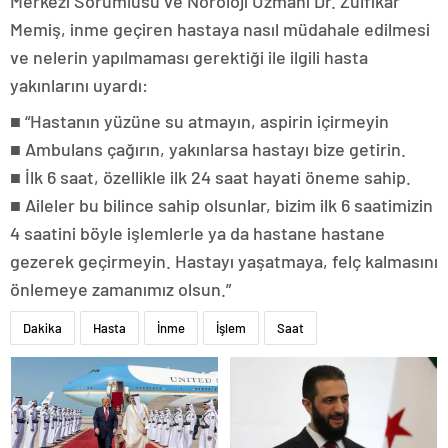
Merkezi Sorumlusu ve Nöroloji Uzmanı Dr. Zülfikar
Memiş, inme geçiren hastaya nasıl müdahale edilmesi
ve nelerin yapılmaması gerektiği ile ilgili hasta
yakınlarını uyardı:
■ “Hastanın yüzüne su atmayın, aspirin içirmeyin
■ Ambulans çağırın, yakınlarsa hastayı bize getirin.
■ İlk 6 saat, özellikle ilk 24 saat hayati öneme sahip.
■ Aileler bu bilince sahip olsunlar, bizim ilk 6 saatimizin
4 saatini böyle işlemlerle ya da hastane hastane
gezerek geçirmeyin. Hastayı yaşatmaya, felç kalmasını
önlemeye zamanımız olsun.”
Dakika
Hasta
İnme
İşlem
Saat