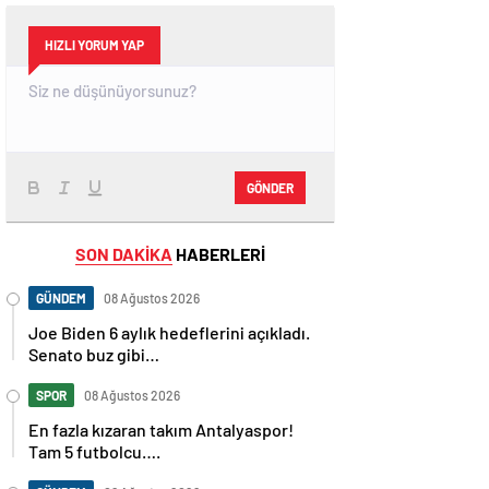
HIZLI YORUM YAP
GÖNDER
SON DAKİKA
HABERLERİ
GÜNDEM
08 Ağustos 2026
Joe Biden 6 aylık hedeflerini açıkladı.
Senato buz gibi…
SPOR
08 Ağustos 2026
En fazla kızaran takım Antalyaspor!
Tam 5 futbolcu….