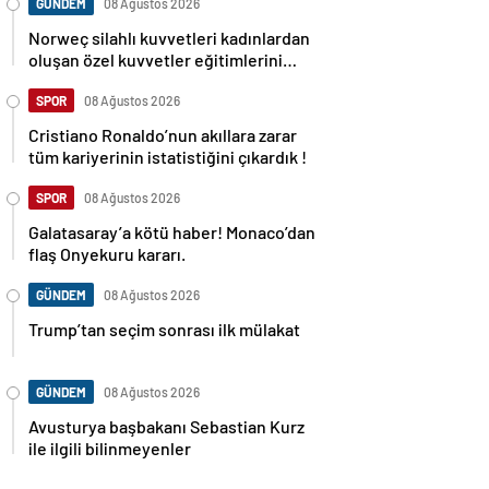
GÜNDEM
08 Ağustos 2026
Norweç silahlı kuvvetleri kadınlardan
oluşan özel kuvvetler eğitimlerini
başlattı.
SPOR
08 Ağustos 2026
Cristiano Ronaldo’nun akıllara zarar
tüm kariyerinin istatistiğini çıkardık !
SPOR
08 Ağustos 2026
Galatasaray’a kötü haber! Monaco’dan
flaş Onyekuru kararı.
GÜNDEM
08 Ağustos 2026
Trump’tan seçim sonrası ilk mülakat
GÜNDEM
08 Ağustos 2026
Avusturya başbakanı Sebastian Kurz
ile ilgili bilinmeyenler