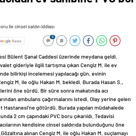
0
News
esi Bülent Şanal Caddesi üzerinde meydana geldi.
valet gideriyle ilgili tartışma çıkan Cengiz M. ile ev
nde bilirkişi incelemesi yapılacağı gün, evinin
 Cengiz M. ile oğlu Hakan M. bekledi. Burada Hasan S.,
iklerini öne sürdü. Bir süre sonra makatında acı
rından ambulans çağırmalarını istedi. Olay yerine gelen
vlet Hastanesi’ne götürdü. Burada yapılan müdahalede
unda 2 cm çapındaki PVC boru çıkarıldı. Tedavisi
cılarının kendisine cinsel saldırıda bulunduğunu öne
.Gözaltına alınan Cengiz M. ile oğlu Hakan M. suçlamayı