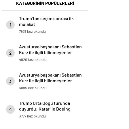
KATEGORİNİN POPÜLERLERİ
Trump’tan seçim sonrası ilk
mülakat
1
7931 kez okundu
Avusturya başbakanı Sebastian
Kurz ile ilgili bilinmeyenler
2
4920 kez okundu
Avusturya başbakanı Sebastian
Kurz ile ilgili bilinmeyenler
3
4895 kez okundu
Trump Orta Doğu turunda
duyurdu: Katar ile Boeing
4
arasında 200 milyar dolarlık
3777 kez okundu
anlaşma