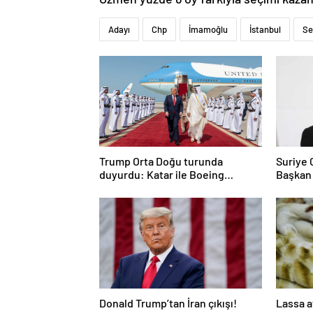
Adayı
Chp
İmamoğlu
İstanbul
Se
Trump Orta Doğu turunda
Suriye
duyurdu: Katar ile Boeing
Başkan
arasında 200 milyar dolarlık
anlaşma
Donald Trump’tan İran çıkışı!
Lassa a