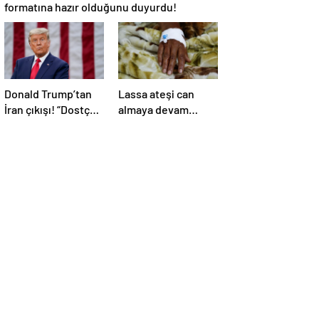
formatına hazır olduğunu duyurdu!
Donald Trump’tan
Lassa ateşi can
İran çıkışı! “Dostça
almaya devam
olmayan yol şiddet
ediyor! Ölü sayısı
içeriyor ve ben
138’e çıktı
bunu istemiyorum”