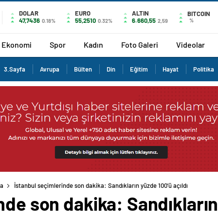
DOLAR
EURO
ALTIN
BITCOIN
47,7436
55,2510
6.660,55
%
0.18%
0.32%
2,59
Ekonomi
Spor
Kadın
Foto Galeri
Videolar
3.Sayfa
Avrupa
Bülten
Din
Eğitim
Hayat
Politika
fa
İstanbul seçimlerinde son dakika: Sandıkların yüzde 100’ü açıldı
nde son dakika: Sandıkların