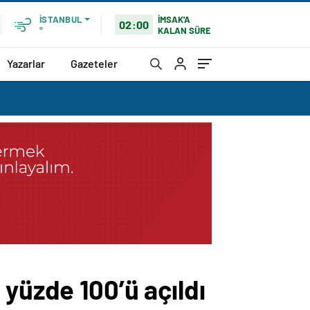
İMSAK'A
İSTANBUL
02:00
KALAN SÜRE
°
Yazarlar
Gazeteler
 yüzde 100’ü açıldı