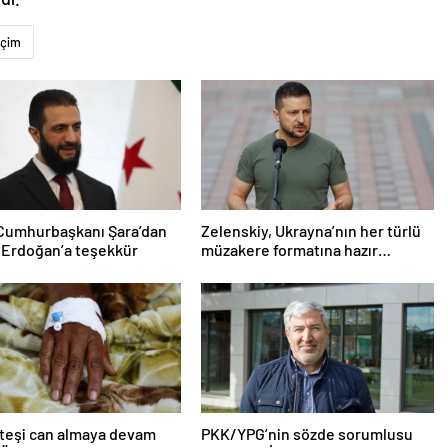
çim
 Cumhurbaşkanı Şara’dan
Zelenskiy, Ukrayna’nın her türlü
 Erdoğan’a teşekkür
müzakere formatına hazır
olduğunu duyurdu!
teşi can almaya devam
PKK/YPG’nin sözde sorumlusu