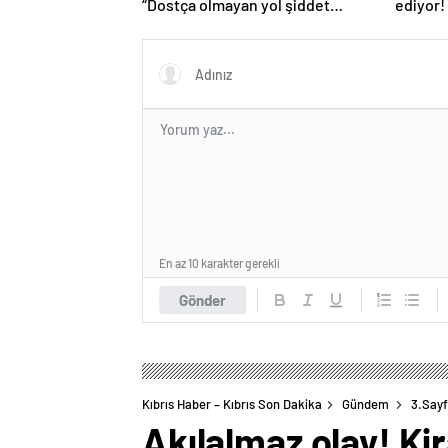
“Dostça olmayan yol şiddet
ediyor! 
içeriyor ve ben bunu
istemiyorum”
En az 10 karakter gerekli
Gönder
Kıbrıs Haber – Kıbrıs Son Dakika
Gündem
3.Say
Akılalmaz olay! Kir