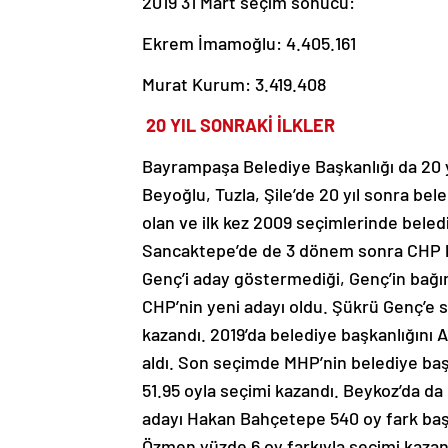
2019 31 Mart seçim sonucu:
Ekrem İmamoğlu: 4.405.161
Murat Kurum: 3.419.408
20 YIL SONRAKİ İLKLER
Bayrampaşa Belediye Başkanlığı da 20 y
Beyoğlu, Tuzla, Şile’de 20 yıl sonra bel
olan ve ilk kez 2009 seçimlerinde beled
Sancaktepe’de de 3 dönem sonra CHP k
Genç’i aday göstermediği, Genç’in bağı
CHP’nin yeni adayı oldu. Şükrü Genç’e s
kazandı. 2019’da belediye başkanlığını 
aldı. Son seçimde MHP’nin belediye başk
51.95 oyla seçimi kazandı. Beykoz’da d
adayı Hakan Bahçetepe 540 oy fark baş
Özmen yüzde 6 oy farkıyla seçimi kazan