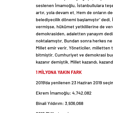
seslenen İmamoğlu, İstanbullulara teşekk
artır, yola devam et. Hem de onların dedi
belediyecilik dönemi başlamıştır’ dedi. 
vermişse, hükümet yetkililerine de ver
demokrasiden, adaletten yanayım dedi. İ
noktalamıştır. Bundan sonra herkes ne ya
Millet emir verir. Yöneticiler, milletten
bitmiştir. Cumhuriyet ve demokrasi bugü
kazanır demiştik. Millet kazandı, kaza
1 MİLYONA YAKIN FARK
2019’da yenilenen 23 Haziran 2019 seç
Ekrem İmamoğlu: 4.742.082
Binali Yıldırım: 3.936.068