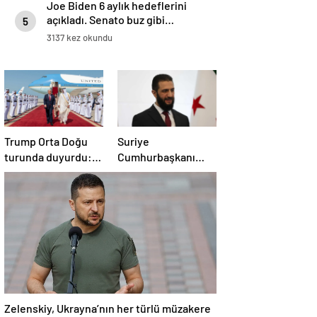
Joe Biden 6 aylık hedeflerini
açıkladı. Senato buz gibi…
5
3137 kez okundu
Trump Orta Doğu
Suriye
turunda duyurdu:
Cumhurbaşkanı
Katar ile Boeing
Şara’dan Başkan
arasında 200 milyar
Erdoğan’a teşekkür
dolarlık anlaşma
Zelenskiy, Ukrayna’nın her türlü müzakere