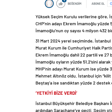
0
BEĞENDİM
ABONE OL
Yüksek Seçim Kurulu verilerine göre, İ
CHP’nin adayı Ekrem İmamoğlu yüzde 51,
İmamoğlu’nun oy sayısı 4 milyon 432 bin
31 Mart 2024 yerel seçiminde, İstanbul 
Murat Kurum ile Cumhuriyet Halk Partis
Ekrem İmamoğlu dahil 22 partili ve 27 
İmamoğlu oyların yüzde 51.2’sini alarak 
MHP’nin adayı Murat Kurum ise yüzde 39
Mehmet Altınöz oldu. İstanbul için “kilit
Beştaş’a ise sandıktan yüzde 2 destek ç
‘YETKİYİ BİZE VERDİ’
İstanbul Büyükşehir Belediye Başkanı 
ardından Saraçhane’ye geçti. Seçim oto