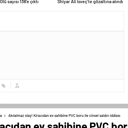
Ölü sayısı 138’e çıktı
Shiyar Ali İsveç’te gözaltına alındı
fa
Akılalmaz olay! Kiracıdan ev sahibine PVC boru ile cinsel saldırı iddiası
acıdan ev sahibine PVC boru 