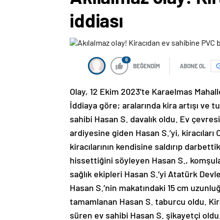
iddiası
0
BEĞENDİM
ABONE OL
Olay, 12 Ekim 2023’te Karaelmas Mahall
İddiaya göre; aralarında kira artışı ve tu
sahibi Hasan S. davalık oldu. Ev çevresi
ardiyesine giden Hasan S.’yi, kiracıları
kiracılarının kendisine saldırıp darbett
hissettiğini söyleyen Hasan S., komşula
sağlık ekipleri Hasan S.’yi Atatürk De
Hasan S.’nin makatındaki 15 cm uzunluğ
tamamlanan Hasan S. taburcu oldu. Kira
süren ev sahibi Hasan S. şikayetçi oldu