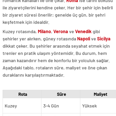
romantik kanalları ile öne çıkar.
Roma
ise tarihi dokusu
ile ziyaretçilerini kendine çeker. Her bir şehir için belirli
bir ziyaret süresi önerilir; genelde üç gün, bir şehri
keşfetmek için idealdir.
Kuzey rotasında,
Milano
,
Verona
ve
Venedik
gibi
şehirler yer alırken, güney rotasında
Napoli
ve
Sicilya
dikkat çeker. Bu şehirler arasında seyahat etmek için
trenler en pratik ulaşım yöntemidir. Bu durum, hem
zaman kazandırır hem de konforlu bir yolculuk sağlar.
Aşağıdaki tablo, rotaların süre, maliyet ve öne çıkan
duraklarını karşılaştırmaktadır.
Rota
Süre
Maliyet
Kuzey
3-4 Gün
Yüksek