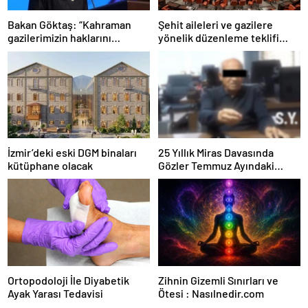
Bakan Göktaş: “Kahraman
Şehit aileleri ve gazilere
gazilerimizin haklarını
yönelik düzenleme teklifi
güçlendiren yeni bir dönemin
Meclis’te kabul edildi
kapılarını aralıyoruz”
İzmir’deki eski DGM binaları
25 Yıllık Miras Davasında
kütüphane olacak
Gözler Temmuz Ayındaki
Karar Duruşmasına Çevrildi
Ortopodoloji İle Diyabetik
Zihnin Gizemli Sınırları ve
Ayak Yarası Tedavisi
Ötesi : Nasılnedir.com