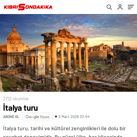
2712 okunma
İtalya turu
3 Mart 2026 07:54
ABONE OL
News
İtalya turu, tarihi ve kültürel zenginlikleri ile dolu bir
seyahat deneyimidir. Bu güzel ülke, her köşesinde