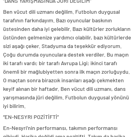
“DANS YARIŞMASINDA JÜRİ DEĞİLİM”
Ben vücut dili uzmanı değilim. Futbolun duygusal
tarafının farkındayım. Bazı oyuncular baskının
üstesinden daha iyi gelebilir. Bazı kültürler zorlukların
üstünden gelmenize yardımcı olabilir, bazı kültürlerde
sizi aşağı çeker. Stadyuma da teşekkür ediyorum.
Çoğu durumda oyunculara destek verdiler. Bu maçın
iki tarafı vardı; bir tarafı Avrupa Ligi; ikinci tarafı
önemli bir mağlubiyetten sonra ilk maçın zorluğuydu.
O maçtan sonra birazcık insanları aşağı çekmekten
keyif alınan bir haftadır. Ben vücut dili uzmanı, dans
yarışmasında jüri değilim. Futbolun duygusal yönünü
iyi bilirim.
“EN-NESYRI POZİTİFTİ”
En-Nesyri’nin performansı, takımın performansı
gibiydi. Harika değildi ama pozitifti. Takım da harika