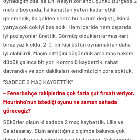
oynadığımızda ise En-Nesyri zorlandı, çünkü Burgess 2
metre boyunda. İki kanattan yeteri kadar etkili
gelemedik. İlk golden sonra bu durum değişti. İkinci
yarıya çok çok iyi başladık. Hem içeride hem dışarıda
iyi pozisyonlar ürettik. Görmüş oldukları kırmızı kart,
biraz yazık oldu. 2-0, bir kişi üstün oynamaktan daha
iyi olabilirdi. Maçın bittiğini düşündük ama maç hakem
düdük çalınca bitiyor. Kontrolü kaybettik, rahat
davrandık ve son dakikaları kendimiz için zora soktuk.
“SADECE 2 MAÇ KAYBETTİK”
–
Fenerbahçe
rakiplerine çok fazla şut fırsatı veriyor.
Mourinho’nun istediği oyunu ne zaman sahada
göreceğiz?
Şükürler olsun ki sadece 2 maç kaybettik, Lille ve
Galatasaray. Sizin anlattığınız biçimde bakınca çok
daha fazla maç kaybetmişiz gibi duruyor. Gelişmemiz