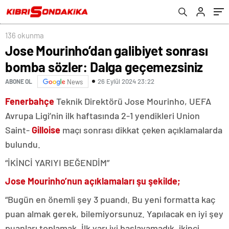
136 okunma
Jose Mourinho’dan galibiyet sonrası
bomba sözler: Dalga geçemezsiniz
26 Eylül 2024 23:22
ABONE OL
News
Fenerbahçe
Teknik Direktörü Jose Mourinho, UEFA
Avrupa Ligi’nin ilk haftasında 2-1 yendikleri Union
Saint-
Gilloise
maçı sonrası dikkat çeken açıklamalarda
bulundu.
“İKİNCİ YARIYI BEĞENDİM”
Jose Mourinho’nun açıklamaları şu şekilde;
“Bugün en önemli şey 3 puandı. Bu yeni formatta kaç
puan almak gerek, bilemiyorsunuz. Yapılacak en iyi şey
puanları toplamak. İlk yarı iyi başlayamadık, ikinci