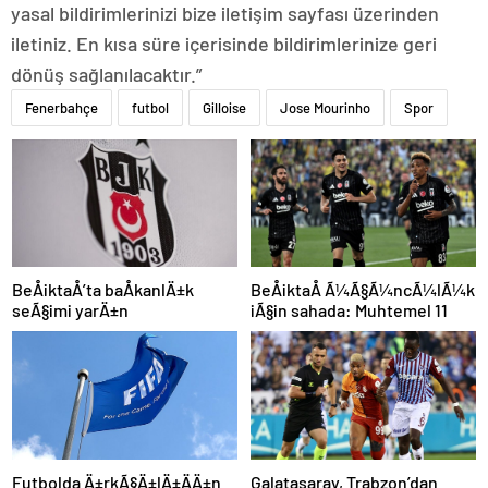
yasal bildirimlerinizi bize iletişim sayfası üzerinden
iletiniz. En kısa süre içerisinde bildirimlerinize geri
dönüş sağlanılacaktır.”
Fenerbahçe
futbol
Gilloise
Jose Mourinho
Spor
BeÅiktaÅ Ã¼Ã§Ã¼ncÃ¼lÃ¼k
BeÅiktaÅ’ta baÅkanlÄ±k
iÃ§in sahada: Muhtemel 11
seÃ§imi yarÄ±n
Futbolda Ä±rkÃ§Ä±lÄ±ÄÄ±n
Galatasaray, Trabzon’dan