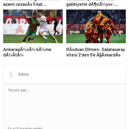
azami cezasÄ± 5 kat
galibiyetle dÃ¶nÃ¼yor:
arttÄ±rÄ±ldÄ±
ÅampiyonluÄa 1 puan kaldÄ±!
AnkaragÃ¼cÃ¼ kÃ¼me
RÄ±dvan Dilmen: Galatasaray
dÃ¼ÅtÃ¼
vitesi 2’den 5’e Ã§Ä±kardÄ±
En az 10 karakter gerekli