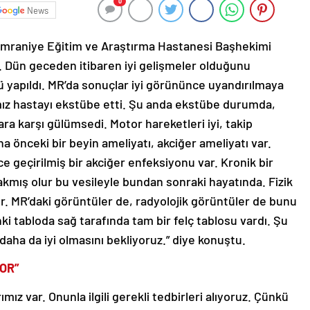
0
News
n Ümraniye Eğitim ve Araştırma Hastanesi Başhekimi
. Dün geceden itibaren iyi gelişmeler olduğunu
yapıldı. MR’da sonuçlar iyi görününce uyandırılmaya
ımız hastayı ekstübe etti. Şu anda ekstübe durumda,
lara karşı gülümsedi. Motor hareketleri iyi, takip
a önceki bir beyin ameliyatı, akciğer ameliyatı var.
e geçirilmiş bir akciğer enfeksiyonu var. Kronik bir
ırakmış olur bu vesileyle bundan sonraki hayatında. Fizik
yor. MR’daki görüntüler de, radyolojik görüntüler de bunu
ki tabloda sağ tarafında tam bir felç tablosu vardı. Şu
daha da iyi olmasını bekliyoruz.” diye konuştu.
YOR”
arımız var. Onunla ilgili gerekli tedbirleri alıyoruz. Çünkü