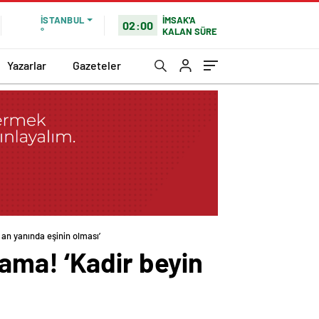
İMSAK'A
İSTANBUL
02:00
KALAN SÜRE
°
Yazarlar
Gazeteler
o an yanında eşinin olması’
klama! ‘Kadir beyin