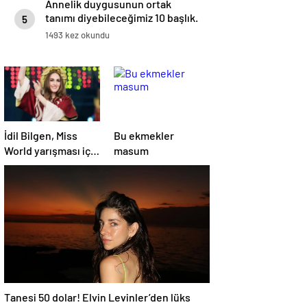
Annelik duygusunun ortak
tanımı diyebileceğimiz 10 başlık.
5
1493 kez okundu
İdil Bilgen, Miss
Bu ekmekler
World yarışması için
masum
Hindistan’da
Tanesi 50 dolar! Elvin Levinler’den lüks