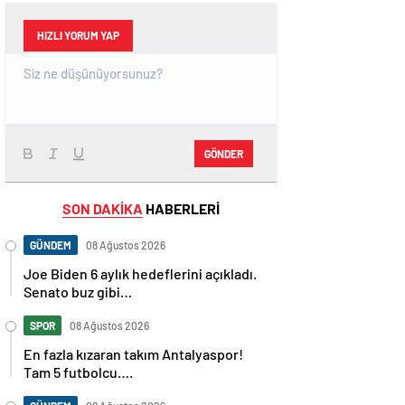
HIZLI YORUM YAP
GÖNDER
SON DAKİKA
HABERLERİ
GÜNDEM
08 Ağustos 2026
Joe Biden 6 aylık hedeflerini açıkladı.
Senato buz gibi…
SPOR
08 Ağustos 2026
En fazla kızaran takım Antalyaspor!
Tam 5 futbolcu….