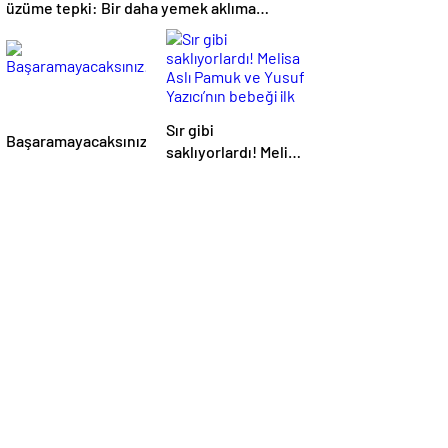
üzüme tepki: Bir daha yemek aklıma
gelmez…
Sır gibi
Başaramayacaksınız!
saklıyorlardı! Melisa
Aslı Pamuk ve Yusuf
Yazıcı’nın bebeği ilk
kez görüntülendi:
Bakın minik Mylan
kime benziyor…