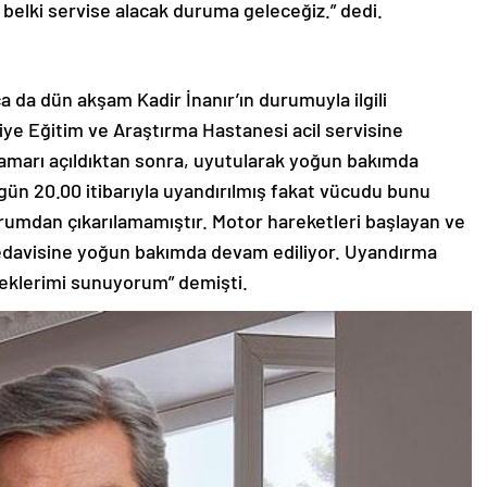
elki servise alacak duruma geleceğiz.” dedi.
 da dün akşam Kadir İnanır’ın durumuyla ilgili
ye Eğitim ve Araştırma Hastanesi acil servisine
n damarı açıldıktan sonra, uyutularak yoğun bakımda
ugün 20.00 itibarıyla uyandırılmış fakat vücudu bunu
rumdan çıkarılamamıştır. Motor hareketleri başlayan ve
edavisine yoğun bakımda devam ediliyor. Uyandırma
leklerimi sunuyorum” demişti.