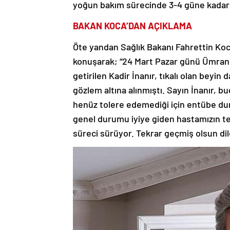
yoğun bakım sürecinde 3-4 güne kadar b
BAKAN KOCA’DAN AÇIKLAMA
Öte yandan Sağlık Bakanı Fahrettin Koca
konuşarak; “24 Mart Pazar günü Ümrani
getirilen Kadir İnanır, tıkalı olan beyi
gözlem altına alınmıştı. Sayın İnanır, b
henüz tolere edemediği için entübe du
genel durumu iyiye giden hastamızın t
süreci sürüyor. Tekrar geçmiş olsun di