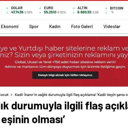
DOLAR
EURO
ALTIN
BITCOIN
47,7436
55,2510
6.660,55
%
0.18%
0.32%
2,59
Ekonomi
Spor
Kadın
Foto Galeri
Videolar
Çocuk
Kadir İnanır’ın sağlık durumuyla ilgili flaş açıklama! ‘Kadir beyin şansı 
lık durumuyla ilgili flaş açı
 eşinin olması’