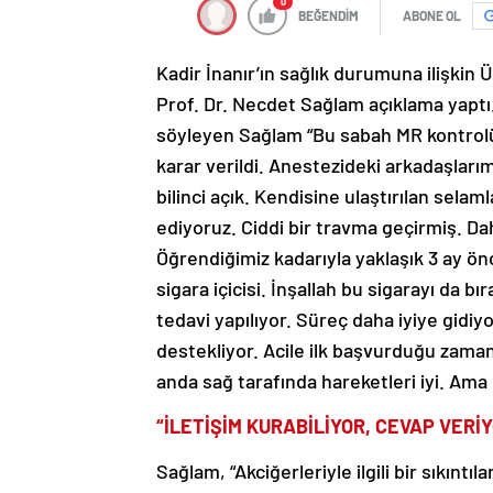
0
BEĞENDİM
ABONE OL
Kadir İnanır’ın sağlık durumuna ilişki
Prof. Dr. Necdet Sağlam açıklama yaptı
söyleyen Sağlam “Bu sabah MR kontrolü 
karar verildi. Anestezideki arkadaşlar
bilinci açık. Kendisine ulaştırılan selam
ediyoruz. Ciddi bir travma geçirmiş. Dah
Öğrendiğimiz kadarıyla yaklaşık 3 ay önc
sigara içicisi. İnşallah bu sigarayı da b
tedavi yapılıyor. Süreç daha iyiye gidi
destekliyor. Acile ilk başvurduğu zaman
anda sağ tarafında hareketleri iyi. Ama 
“İLETİŞİM KURABİLİYOR, CEVAP VERİ
Sağlam, “Akciğerleriyle ilgili bir sıkıntıl