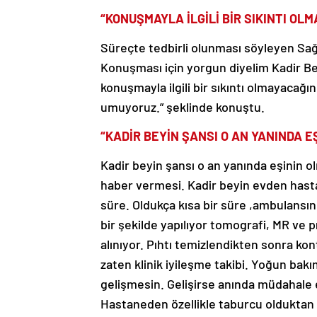
“KONUŞMAYLA İLGİLİ BİR SIKINTI O
Süreçte tedbirli olunması söyleyen Sa
Konuşması için yorgun diyelim Kadir Bey
konuşmayla ilgili bir sıkıntı olmayacağın
umuyoruz.” şeklinde konuştu.
“KADİR BEYİN ŞANSI O AN YANINDA E
Kadir beyin şansı o an yanında eşinin ol
haber vermesi. Kadir beyin evden hast
süre. Oldukça kısa bir süre ,ambulansın
bir şekilde yapılıyor tomografi, MR ve pı
alınıyor. Pıhtı temizlendikten sonra ko
zaten klinik iyileşme takibi. Yoğun bakı
gelişmesin. Gelişirse anında müdahale e
Hastaneden özellikle taburcu oldukta