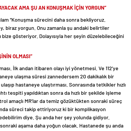
LMAYACAK AMA ŞU AN KONUŞMAK İÇİN YORGUN”
ğlam “Konuşma sürecini daha sonra bekliyoruz.
, biraz yorgun. Onu zamanla şu andaki belirtiler
ı bize gösteriyor. Dolayısıyla her şeyin düzelebileceğini
ŞİNİN OLMASI”
ması. İlk andan itibaren olayı iyi yönetmesi. Ve 112’ye
aneye ulaşma süresi zannedersem 20 dakikalık bir
 ulaşıp hastaneye ulaştırması. Sonrasında tetkikler hızlı
htı tespiti yapıldıktan sonra da hızlı bir şekilde işleme
ntrol amaçlı MR’lar da temiz gözüktükten sonraki süreç
mda süreci takip ettiriyoruz ki bir komplikasyon
debilirim diye. Şu anda her şey yolunda gidiyor.
n sonraki aşama daha yoğun olacak. Hastanede şu anda