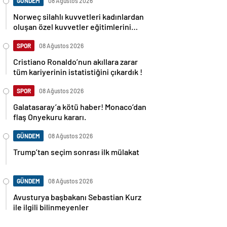
GÜNDEM
08 Ağustos 2026
Norweç silahlı kuvvetleri kadınlardan
oluşan özel kuvvetler eğitimlerini
başlattı.
SPOR
08 Ağustos 2026
Cristiano Ronaldo’nun akıllara zarar
tüm kariyerinin istatistiğini çıkardık !
SPOR
08 Ağustos 2026
Galatasaray’a kötü haber! Monaco’dan
flaş Onyekuru kararı.
GÜNDEM
08 Ağustos 2026
Trump’tan seçim sonrası ilk mülakat
GÜNDEM
08 Ağustos 2026
Avusturya başbakanı Sebastian Kurz
ile ilgili bilinmeyenler