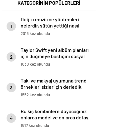
KATEGORİNİN POPÜLERLERİ
Doğru emzirme yöntemleri
nelerdir, sütün yettiği nasıl
1
anlaşılır?
2015 kez okundu
Taylor Swift yeni albüm planları
için düğmeye bastığını sosyal
2
medyadan duyurdu!
1630 kez okundu
Takı ve makyaj uyumuna trend
örnekleri sizler için derledik.
3
1552 kez okundu
Bu kış kombinlere doyacağınız
onlarca model ve onlarca detay.
4
1517 kez okundu