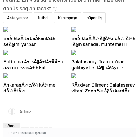
dönüş sağlanılacaktır.”
Antalyaspor
futbol
Kasımpaşa
süper lig
BeÅiktaÅ’ta baÅkanlÄ±k
BeÅiktaÅ Ã¼Ã§Ã¼ncÃ¼lÃ¼k
seÃ§imi yarÄ±n
iÃ§in sahada: Muhtemel 11
Futbolda Ä±rkÃ§Ä±lÄ±ÄÄ±n
Galatasaray, Trabzon’dan
azami cezasÄ± 5 kat
galibiyetle dÃ¶nÃ¼yor:
arttÄ±rÄ±ldÄ±
ÅampiyonluÄa 1 puan kaldÄ±!
AnkaragÃ¼cÃ¼ kÃ¼me
RÄ±dvan Dilmen: Galatasaray
dÃ¼ÅtÃ¼
vitesi 2’den 5’e Ã§Ä±kardÄ±
Gönder
En az 10 karakter gerekli