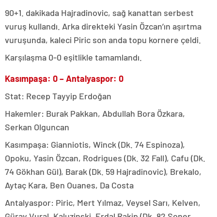
90+1. dakikada Hajradinovic, sağ kanattan serbest
vuruş kullandı. Arka direkteki Yasin Özcan’ın aşırtma
vuruşunda, kaleci Piric son anda topu kornere çeldi.
Karşılaşma 0-0 eşitlikle tamamlandı.
Kasımpaşa: 0 – Antalyaspor: 0
Stat: Recep Tayyip Erdoğan
Hakemler: Burak Pakkan, Abdullah Bora Özkara,
Serkan Olguncan
Kasımpaşa: Gianniotis, Winck (Dk. 74 Espinoza),
Opoku, Yasin Özcan, Rodrigues (Dk. 32 Fall), Cafu (Dk.
74 Gökhan Gül), Barak (Dk. 59 Hajradinovic), Brekalo,
Aytaç Kara, Ben Ouanes, Da Costa
Antalyaspor: Piric, Mert Yılmaz, Veysel Sarı, Kelven,
Güray Vural, Kaluzinski, Erdal Rakip (Dk. 82 Soner