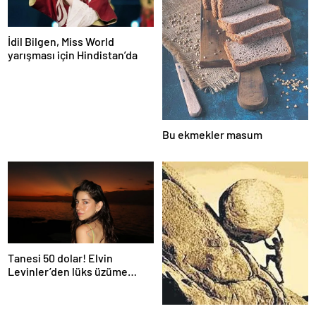
İdil Bilgen, Miss World
yarışması için Hindistan’da
Bu ekmekler masum
Tanesi 50 dolar! Elvin
Levinler’den lüks üzüme
tepki: Bir daha yemek aklıma
gelmez…