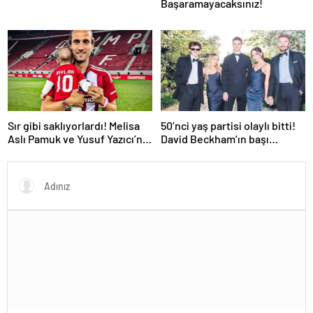
Başaramayacaksınız!
Sır gibi saklıyorlardı! Melisa
50’nci yaş partisi olaylı bitti!
Aslı Pamuk ve Yusuf Yazıcı’nın
David Beckham’ın başı
bebeği ilk kez görüntülendi:
belediyeyle derde girdi!
Bakın minik Mylan kime
benziyor…