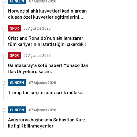
GÜNDEM
07 Ağustos 2026
Norweç silahlı kuvvetleri kadınlardan
oluşan özel kuvvetler eğitimlerini
başlattı.
SPOR
07 Ağustos 2026
Cristiano Ronaldo’nun akıllara zarar
tüm kariyerinin istatistiğini çıkardık !
SPOR
07 Ağustos 2026
Galatasaray’a kötü haber! Monaco’dan
flaş Onyekuru kararı.
GÜNDEM
07 Ağustos 2026
Trump’tan seçim sonrası ilk mülakat
GÜNDEM
07 Ağustos 2026
Avusturya başbakanı Sebastian Kurz
ile ilgili bilinmeyenler