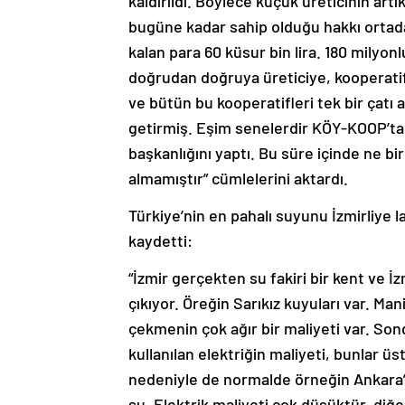
kaldırıldı. Böylece küçük üreticinin a
bugüne kadar sahip olduğu hakkı ortad
kalan para 60 küsur bin lira. 180 milyonl
doğrudan doğruya üreticiye, kooperatif
ve bütün bu kooperatifleri tek bir çatı
getirmiş. Eşim senelerdir KÖY-KOOP’ta 
başkanlığını yaptı. Bu süre içinde ne bir 
almamıştır” cümlelerini aktardı.
Türkiye’nin en pahalı suyunu İzmirliye 
kaydetti:
“İzmir gerçekten su fakiri bir kent ve İz
çıkıyor. Öreğin Sarıkız kuyuları var. Ma
çekmenin çok ağır bir maliyeti var. Son
kullanılan elektriğin maliyeti, bunlar üs
nedeniyle de normalde örneğin Ankara’n
su. Elektrik maliyeti çok düşüktür, diğ