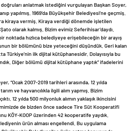
en doğruları anlatmak istediğini vurgulayan Başkan Soyer,
lanıp yapılmış. 1969’da Büyükşehir Belediyesi’ne geçmiş.
ra kiraya vermiş. Kiraya verdiği dönemde işletilen
e Şato olarak kalmış. Bizim evimiz Seferihisar’daydı.
ir noktada hızlıca belediyeye erişebileceğin bir arayış
unun bir bölümünü bize yeteceğini düşündük. Geri kalan
Türkiye’nin ilk dijital kütüphanesidir. Dolayısıyla bu
andık. Diğer bölümü dijital kütüphane yaptık” ifadelerini
er, “Ocak 2007-2019 tarihleri arasında, 12 yılda
tarım ve hayvancılıkla ilgili alım yapmış. Bizim
ktı. 12 yılda 500 milyonluk alımın yaklaşık ikincisini
mimizde de bizden önce sadece Tire Süt Kooperatifi
 bunu KÖY-KOOP üzerinden 42 kooperatife yaydık.
ediyenin ürün alması engellendi. Bu uygulama