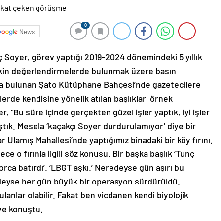
0
News
 Soyer, görev yaptığı 2019-2024 dönemindeki 5 yıllık
işkin değerlendirmelerde bulunmak üzere basın
’ta bulunan Şato Kütüphane Bahçesi’nde gazetecilere
rde kendisine yönelik atılan başlıkları örnek
“Bu süre içinde gerçekten güzel işler yaptık, iyi işler
laştık. Mesela ‘kaçakçı Soyer durdurulamıyor’ diye bir
r Ulamış Mahallesi’nde yaptığımız binadaki bir köy fırını.
e o fırınla ilgili söz konusu. Bir başka başlık ‘Tunç
orca batırdı’. ‘LBGT aşkı.’ Neredeyse gün aşırı bu
edeyse her gün büyük bir operasyon sürdürüldü.
ulanlar olabilir. Fakat ben vicdanen kendi biyolojik
iye konuştu.