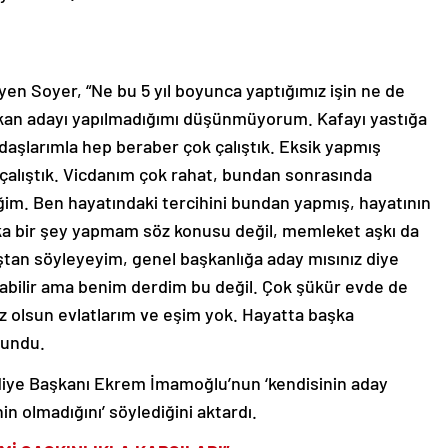
en Soyer, “Ne bu 5 yıl boyunca yaptığımız işin ne de
kan adayı yapılmadığımı düşünmüyorum. Kafayı yastığa
şlarımla hep beraber çok çalıştık. Eksik yapmış
k çalıştık. Vicdanım çok rahat, bundan sonrasında
m. Ben hayatındaki tercihini bundan yapmış, hayatının
şka bir şey yapmam söz konusu değil, memleket aşkı da
tan söyleyeyim, genel başkanlığa aday mısınız diye
labilir ama benim derdim bu değil. Çok şükür evde de
ız olsun evlatlarım ve eşim yok. Hayatta başka
lundu.
diye Başkanı Ekrem İmamoğlu’nun ‘kendisinin aday
in olmadığını’ söylediğini aktardı.