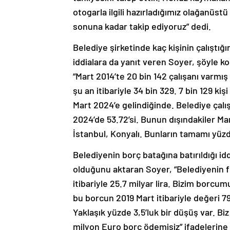
otogarla ilgili hazırladığımız olağanüstü 
sonuna kadar takip ediyoruz” dedi.
Belediye şirketinde kaç kişinin çalıştığ
iddialara da yanıt veren Soyer, şöyle k
“Mart 2014’te 20 bin 142 çalışanı varmış
şu an itibariyle 34 bin 329. 7 bin 129 kiş
Mart 2024’e gelindiğinde. Belediye çalış
2024’de 53.72’si. Bunun dışındakiler Ma
İstanbul, Konyalı. Bunların tamamı yüzde
Belediyenin borç batağına batırıldığı id
olduğunu aktaran Soyer, “Belediyenin fi
itibariyle 25.7 milyar lira. Bizim borcum
bu borcun 2019 Mart itibariyle değeri 7
Yaklaşık yüzde 3,5’luk bir düşüş var. Bi
milyon Euro borç ödemişiz” ifadelerine 