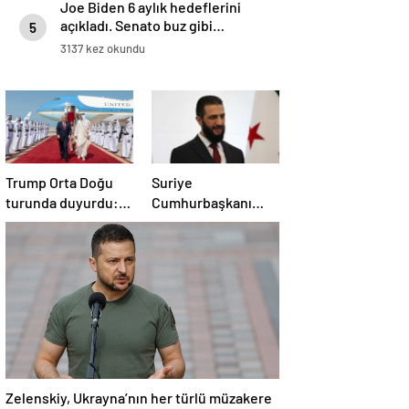
Joe Biden 6 aylık hedeflerini
açıkladı. Senato buz gibi…
5
3137 kez okundu
Trump Orta Doğu
Suriye
turunda duyurdu:
Cumhurbaşkanı
Katar ile Boeing
Şara’dan Başkan
arasında 200 milyar
Erdoğan’a teşekkür
dolarlık anlaşma
Zelenskiy, Ukrayna’nın her türlü müzakere