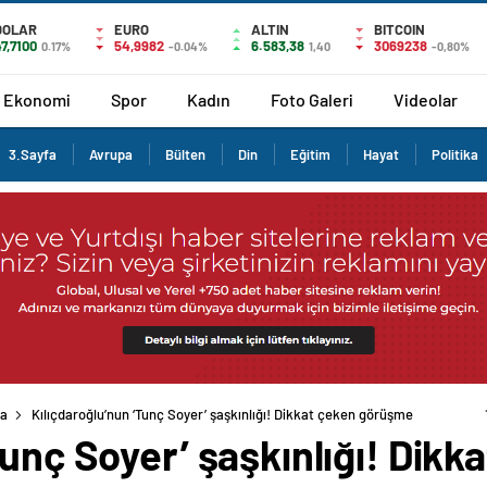
DOLAR
EURO
ALTIN
BITCOIN
7,7100
54,9982
6.583,38
3069238
0.17%
-0.04%
1,40
-0,80%
Ekonomi
Spor
Kadın
Foto Galeri
Videolar
3.Sayfa
Avrupa
Bülten
Din
Eğitim
Hayat
Politika
fa
Kılıçdaroğlu’nun ‘Tunç Soyer’ şaşkınlığı! Dikkat çeken görüşme
Tunç Soyer’ şaşkınlığı! Dik