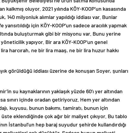
rtık Büyükşehir Belediyesi’ne ürün satma konusunda
an kalkmış oluyor. 2021 yılında KÖY-KOOP’un kasasında
uk, 140 milyonluk alımlar yapıldığı iddiası var. Bunlar
e yansıtıldığı için KÖY-KOOP’un sadece aracılık yapmak
 altında buluşturmak gibi bir misyonu var. Bunu yerine
yöneticilik yapıyor. Bir ara KÖY-KOOP’un genel
lira harcırah, ne bir lira maaş, ne bir lira huzur hakkı
layık görüldüğü iddiası üzerine de konuşan Soyer, şunları
mir’in su kaynaklarının yaklaşık yüzde 60’ı yer altından
nisa sınırı içinde oradan getiriyoruz. Hem yer altından
dajı, kuyusu, bunun bakımı, tamiratı, bunun için
t üste eklendiğinde çok ağır bir maliyet çıkıyor. Bu tablo
ın İstanbul’un hep baraj suyudur şehirde kullandırdığı
er maliyetleri çok düşüktür. Sadece bunun maliyeti