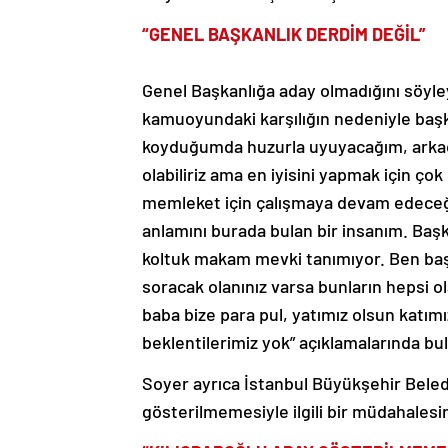
“GENEL BAŞKANLIK DERDİM DEĞİL”
Genel Başkanlığa aday olmadığını söyley
kamuoyundaki karşılığın nedeniyle baş
koyduğumda huzurla uyuyacağım, arkada
olabiliriz ama en iyisini yapmak için ço
memleket için çalışmaya devam edeceği
anlamını burada bulan bir insanım. Ba
koltuk makam mevki tanımıyor. Ben baş
soracak olanınız varsa bunların hepsi o
baba bize para pul, yatımız olsun katım
beklentilerimiz yok” açıklamalarında bu
Soyer ayrıca İstanbul Büyükşehir Bele
gösterilmemesiyle ilgili bir müdahalesin