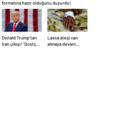
formatına hazır olduğunu duyurdu!
Donald Trump’tan
Lassa ateşi can
İran çıkışı! “Dostça
almaya devam
olmayan yol şiddet
ediyor! Ölü sayısı
içeriyor ve ben
138’e çıktı
bunu istemiyorum”