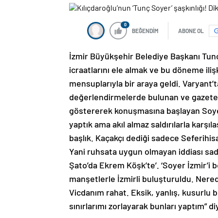
0
BEĞENDİM
ABONE OL
İzmir Büyükşehir Belediye Başkanı Tunç
icraatlarını ele almak ve bu döneme il
mensuplarıyla bir araya geldi. Varyant
değerlendirmelerde bulunan ve gazetele
göstererek konuşmasına başlayan Soyer, 
yaptık ama akıl almaz saldırılarla karşı
başlık. Kaçakçı dediği sadece Seferihisa
Yani ruhsata uygun olmayan iddiası sadec
Şato’da Ekrem Köşk’te’. ‘Soyer İzmir’i b
manşetlerle İzmirli buluşturuldu. Ner
Vicdanım rahat. Eksik, yanlış, kusurlu b
sınırlarımı zorlayarak bunları yaptım” d