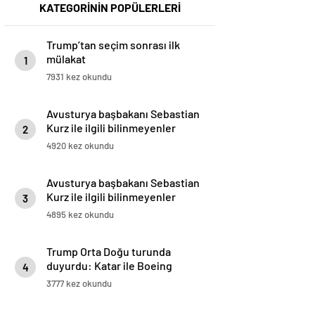
KATEGORİNİN POPÜLERLERİ
Trump’tan seçim sonrası ilk
mülakat
1
7931 kez okundu
Avusturya başbakanı Sebastian
Kurz ile ilgili bilinmeyenler
2
4920 kez okundu
Avusturya başbakanı Sebastian
Kurz ile ilgili bilinmeyenler
3
4895 kez okundu
Trump Orta Doğu turunda
duyurdu: Katar ile Boeing
4
arasında 200 milyar dolarlık
3777 kez okundu
anlaşma