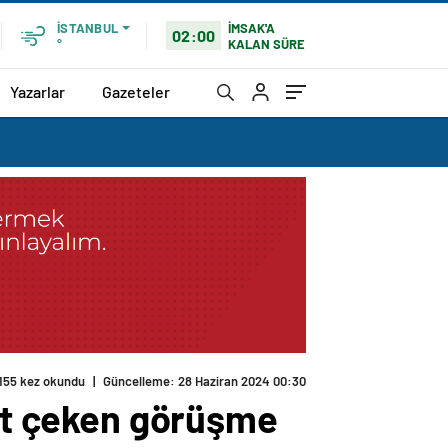
İMSAK'A
İSTANBUL
02:00
KALAN SÜRE
°
Yazarlar
Gazeteler
155 kez okundu
|
Güncelleme: 28 Haziran 2024 00:30
kat çeken görüşme