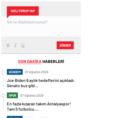
HIZLI YORUM YAP
GÖNDER
SON DAKİKA
HABERLERİ
GÜNDEM
07 Ağustos 2026
Joe Biden 6 aylık hedeflerini açıkladı.
Senato buz gibi…
SPOR
07 Ağustos 2026
En fazla kızaran takım Antalyaspor!
Tam 5 futbolcu….