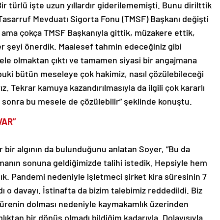
türlü işte uzun yıllardır giderilememişti. Bunu dirilttik
ne Tasarruf Mevduatı Sigorta Fonu (TMSF) Başkanı değişti
 ama çokça TMSF Başkanıyla gittik, müzakere ettik,
her şeyi önerdik. Maalesef tahmin edeceğiniz gibi
ele olmaktan çıktı ve tamamen siyasi bir angajmana
uki bütün meseleye çok hakimiz, nasıl çözülebileceği
. Tekrar kamuya kazandırılmasıyla da ilgili çok kararlı
 sonra bu mesele de çözülebilir” şeklinde konuştu.
VAR”
air bir algının da bulunduğunu anlatan Soyer, “Bu da
aşmanın sonuna geldiğimizde talihi istedik. Hepsiyle hem
tık. Pandemi nedeniyle işletmeci şirket kira süresinin 7
dı o davayı. İstinafta da bizim talebimiz reddedildi. Biz
 sürenin dolması nedeniyle kaymakamlık üzerinden
ıktan bir dönüş olmadı bildiğim kadarıyla. Dolayısıyla