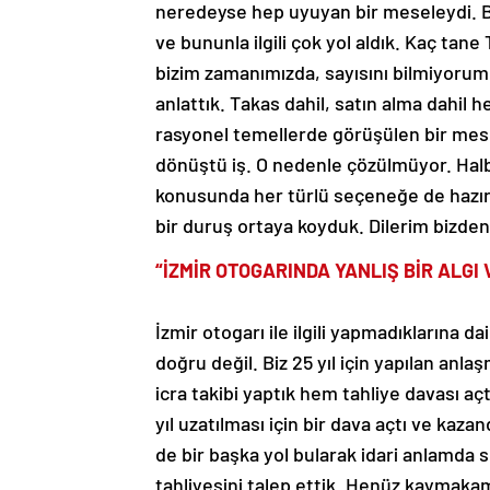
neredeyse hep uyuyan bir meseleydi. Bir 
ve bununla ilgili çok yol aldık. Kaç ta
bizim zamanımızda, sayısını bilmiyorum
anlattık. Takas dahil, satın alma dahil 
rasyonel temellerde görüşülen bir mes
dönüştü iş. O nedenle çözülmüyor. Halb
konusunda her türlü seçeneğe de hazırız
bir duruş ortaya koyduk. Dilerim bizden
“İZMİR OTOGARINDA YANLIŞ BİR ALGI 
İzmir otogarı ile ilgili yapmadıklarına d
doğru değil. Biz 25 yıl için yapılan anl
icra takibi yaptık hem tahliye davası aç
yıl uzatılması için bir dava açtı ve kazan
de bir başka yol bularak idari anlamda
tahliyesini talep ettik. Henüz kaymakaml