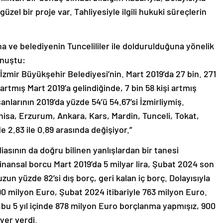
güzel bir proje var. Tahliyesiyle ilgili hukuki süreçlerin
ına ve belediyenin Tuncelililer ile doldurulduğuna yönelik
onuştu:
 İzmir Büyükşehir Belediyesi’nin. Mart 2019’da 27 bin. 271
i artmış Mart 2019’a gelindiğinde, 7 bin 58 kişi artmış
anlarının 2019’da yüzde 54’ü 54.67’si İzmirliymiş.
nisa, Erzurum, Ankara, Kars, Mardin, Tunceli, Tokat,
 2.83 ile 0.89 arasında değişiyor.”
diasının da doğru bilinen yanlışlardan bir tanesi
nansal borcu Mart 2019’da 5 milyar lira, Şubat 2024 son
uzun yüzde 82’si dış borç, geri kalan iç borç. Dolayısıyla
90 milyon Euro, Şubat 2024 itibariyle 763 milyon Euro.
z bu 5 yıl içinde 878 milyon Euro borçlanma yapmışız, 900
yer verdi.