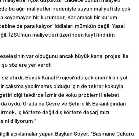
bizde bu ağır maliyetler nedeniyle suyun maliyeti de çok
taya koyamayan bir kurumdur. Kar amaçlı bir kurum
 cebine de para kalıyor’ iddiaları mümkün değil. Yasal
l. İZSU’nun maliyetleri üzerinden keyfi indirim
eselesinin var olduğunu ancak büyük kanal projesi ile
, şu sözlere yer verdi:
sızlatırdı. Büyük Kanal Projesi’nde çok önemli bir yol
bir çalışma yapılmamış olduğu için de tekrar kokuyla
getirildiği takdirde İzmir’de koku problemi ilelebet
 da oydu. Orada da Çevre ve Şehircilik Bakanlığından
tirmek, iç körfeze değil dış körfeze deşarjımızı
ini diliyorum.”
lgili açıklamalar yapan Başkan Soyer, “Basmane Çukuru