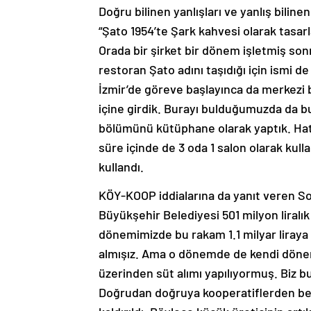
Doğru bilinen yanlışları ve yanlış bilin
“Şato 1954’te Şark kahvesi olarak tasar
Orada bir şirket bir dönem işletmiş son
restoran Şato adını taşıdığı için ismi d
İzmir’de göreve başlayınca da merkezi b
içine girdik. Burayı bulduğumuzda da b
bölümünü kütüphane olarak yaptık. Hatta 
süre içinde de 3 oda 1 salon olarak kull
kullandı.
KÖY-KOOP iddialarına da yanıt veren Soy
Büyükşehir Belediyesi 501 milyon liralık 
dönemimizde bu rakam 1.1 milyar liraya çı
almışız. Ama o dönemde de kendi döne
üzerinden süt alımı yapılıyormuş. Biz
Doğrudan doğruya kooperatiflerden bel