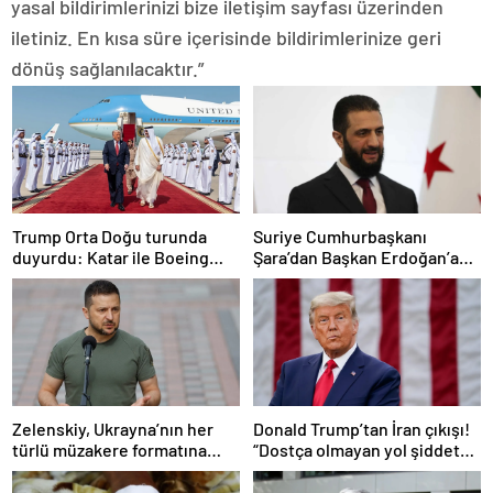
yasal bildirimlerinizi bize iletişim sayfası üzerinden
iletiniz. En kısa süre içerisinde bildirimlerinize geri
dönüş sağlanılacaktır.”
Trump Orta Doğu turunda
Suriye Cumhurbaşkanı
duyurdu: Katar ile Boeing
Şara’dan Başkan Erdoğan’a
arasında 200 milyar dolarlık
teşekkür
anlaşma
Zelenskiy, Ukrayna’nın her
Donald Trump’tan İran çıkışı!
türlü müzakere formatına
“Dostça olmayan yol şiddet
hazır olduğunu duyurdu!
içeriyor ve ben bunu
istemiyorum”