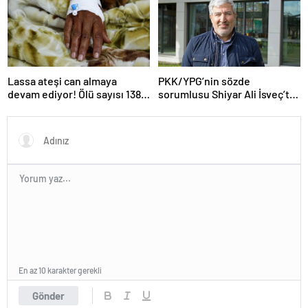
Lassa ateşi can almaya
PKK/YPG’nin sözde
devam ediyor! Ölü sayısı 138’e
sorumlusu Shiyar Ali İsveç’te
çıktı
gözaltına alındı
En az 10 karakter gerekli
Gönder