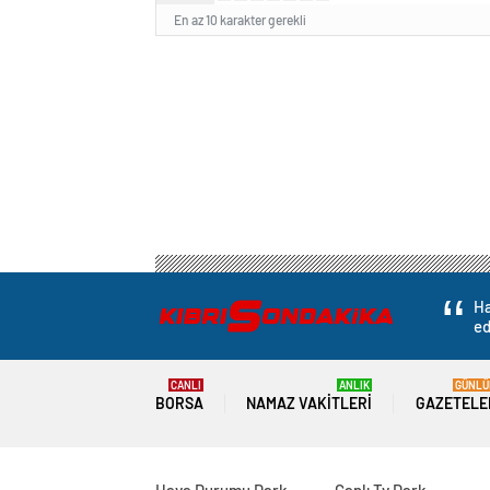
En az 10 karakter gerekli
Ha
ed
CANLI
ANLIK
GÜNLÜ
BORSA
NAMAZ VAKITLERI
GAZETELE