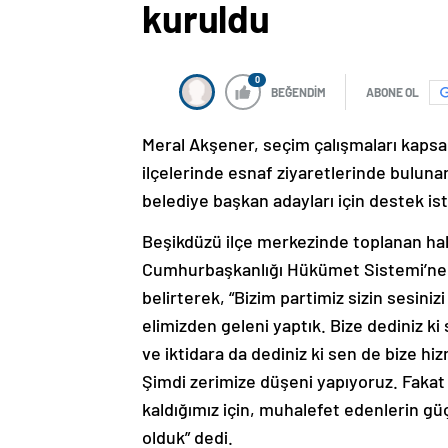
kuruldu
0
BEĞENDİM
ABONE OL
Meral Akşener, seçim çalışmaları kapsa
ilçelerinde esnaf ziyaretlerinde buluna
belediye başkan adayları için destek ist
Beşikdüzü ilçe merkezinde toplanan halk
Cumhurbaşkanlığı Hükümet Sistemi’ne k
belirterek, “Bizim partimiz sizin sesini
elimizden geleni yaptık. Bize dediniz ki
ve iktidara da dediniz ki sen de bize h
Şimdi zerimize düşeni yapıyoruz. Fakat
kaldığımız için, muhalefet edenlerin güç 
olduk” dedi.