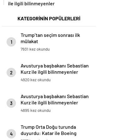
ile ilgili bilinmeyenler
KATEGORİNİN POPÜLERLERİ
Trump’tan seçim sonrası ilk
mülakat
1
7931 kez okundu
Avusturya başbakanı Sebastian
Kurz ile ilgili bilinmeyenler
2
4920 kez okundu
Avusturya başbakanı Sebastian
Kurz ile ilgili bilinmeyenler
3
4895 kez okundu
Trump Orta Doğu turunda
duyurdu: Katar ile Boeing
4
arasında 200 milyar dolarlık