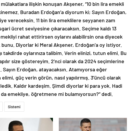
ülakatlara ilişkin konuşan Akşener, “10 bin lira emekli
 geçinemez. Buradan Erdoğan’a diyorum ki; Sayın Erdoğan,
iye vereceksin. 11 bin lira emeklilere seyyanen zam
gari ücret seviyesine çıkaracaksın. Seçime kaldı 13
ekliyi rahat ettirirsen oylarını alabilirsin ona diyecek
bunu. Diyorlar ki Meral Akşener, Erdoğan’a oy istiyor.
akdirde oylarınıza talibim. Verin elinizi, tutun elimi. Bu
pılır size göstereyim. 2’nci olarak da 2024 seçimlerine
. Sayın Erdoğan, atayacaksın. Atamıyorsa eğer
elimi, güç verin görün, nasıl yapılırmış. 3’üncü olarak
ledik. Kaldır kardeşim. Şimdi diyorlar ki para yok. Hadi
n da emekliye, öğretmene mi bulamıyorsun?” dedi.
Sistemi