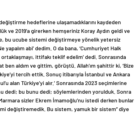
değiştirme hedeflerine ulaşamadıklarını kaydeden
dük ve 2019’a girerken hemşeriniz Koray Aydın geldi ve
e, bu ucube sistemi değiştirmeye yönelik yetersiz
‘Ne yapalım abi’ dedim. O da bana, ‘Cumhuriyet Halk
 ortaklaşmayı, ittifakı teklif edelim’ dedi. Sonrasında
 ben aldım ve gittim, görüştü. Allah’ım şahittir ki, ‘Bize
kiye’yi tercih ettik. Sonuç itibarıyla İstanbul ve Ankara
ul’u alan Türkiye’yi alır.’ Sonrasında 2023 seçimlerine
u dedi; bu bunu dedi; söylemlerinden yorulduk. Sonra
 Marmara sizler Ekrem İmamoğlu’nu istedi derken bunlar
temi değiştiremedik. Bu sistem, yamuk bir sistem” diye