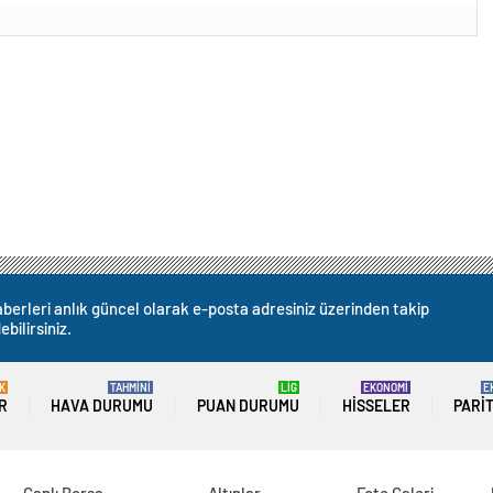
berleri anlık güncel olarak e-posta adresiniz üzerinden takip
ebilirsiniz.
K
TAHMİNİ
LİG
EKONOMİ
E
R
HAVA DURUMU
PUAN DURUMU
HISSELER
PARI