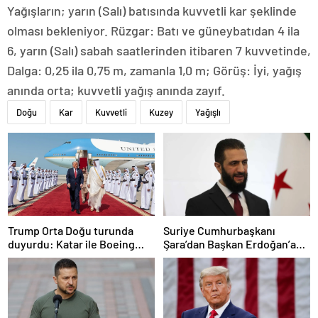
Yağışların; yarın (Salı) batısında kuvvetli kar şeklinde
olması bekleniyor. Rüzgar: Batı ve güneybatıdan 4 ila
6, yarın (Salı) sabah saatlerinden itibaren 7 kuvvetinde,
Dalga: 0,25 ila 0,75 m, zamanla 1,0 m; Görüş: İyi, yağış
anında orta; kuvvetli yağış anında zayıf.
Doğu
Kar
Kuvvetli
Kuzey
Yağışlı
Trump Orta Doğu turunda
Suriye Cumhurbaşkanı
duyurdu: Katar ile Boeing
Şara’dan Başkan Erdoğan’a
arasında 200 milyar dolarlık
teşekkür
anlaşma