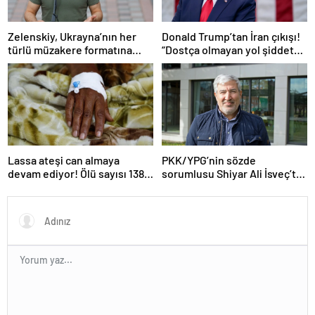
Zelenskiy, Ukrayna’nın her
Donald Trump’tan İran çıkışı!
türlü müzakere formatına
“Dostça olmayan yol şiddet
hazır olduğunu duyurdu!
içeriyor ve ben bunu
istemiyorum”
Lassa ateşi can almaya
PKK/YPG’nin sözde
devam ediyor! Ölü sayısı 138’e
sorumlusu Shiyar Ali İsveç’te
çıktı
gözaltına alındı