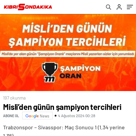
197 okunma
Misli’den günün şampiyon tercihleri
4 Ağustos 2024 00:28
ABONE OL
News
Trabzonspor – Sivasspor: Maç Sonucu 1 (1.34 yerine
1.36)