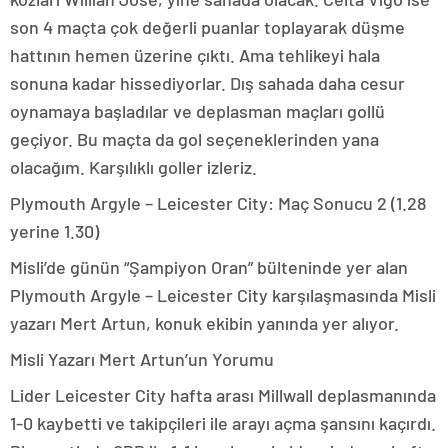
son 4 maçta çok değerli puanlar toplayarak düşme
hattının hemen üzerine çıktı. Ama tehlikeyi hala
sonuna kadar hissediyorlar. Dış sahada daha cesur
oynamaya başladılar ve deplasman maçları gollü
geçiyor. Bu maçta da gol seçeneklerinden yana
olacağım. Karşılıklı goller izleriz.
Plymouth Argyle – Leicester City: Maç Sonucu 2 (1.28
yerine 1.30)
Misli’de günün “Şampiyon Oran” bülteninde yer alan
Plymouth Argyle – Leicester City karşılaşmasında Misli
yazarı Mert Artun, konuk ekibin yanında yer alıyor.
Misli Yazarı Mert Artun’un Yorumu
Lider Leicester City hafta arası Millwall deplasmanında
1-0 kaybetti ve takipçileri ile arayı açma şansını kaçırdı.