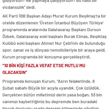
gidiyorsun? Ne yapmaya çalışıyorsun? Bu nasıl bir
vicdansızlık” dedi.
AK Parti İBB Başkan Adayı Murat Kurum Beşiktaş’ta bir
otelde düzenlenen ‘Üreten İstanbul Büyüyen Türkiye’
programında aralarında Galatasaray Başkanı Dursun
Özbek, Galatasaray eski başkanı Burak Elmas, Beşiktaş
Kulübü eski başkanı Ahmet Nur Çebi’nin de bulunduğu
spor, sanat ve iş dünyası temsilcileriyle bir araya geldi.
Kurum programda bir konuşma gerçekleştirdi.
“10 BİN KİŞİ FAZLA VEFAT ETSE MUTLU MU
OLACAKSIN”
Programda konuşan Kurum, “Asrın felaketinde, 6
Şubat sabahı Büyük bir acıyla uyandık. Çok üzüldük.
Gerçekten bütün milletimizi derin yasa boğan, 53 bin
canımızı kaybettiğimiz bu depremde ben buradaki
birçok dostumu orada deprem bölgesinde gördüm.