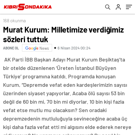
168 okunma
Murat Kurum: Milletimize verdiğimiz
sözleri tuttuk
6 Nisan 2024 00:24
ABONE OL
News
AK Parti İBB Başkan Adayı Murat Kurum Beşiktaş’ta
bir otelde düzenlenen ‘Üreten İstanbul Büyüyen
Türkiye’ programına katıldı. Programda konuşan
Kurum, “Depremde vefat eden kardeşlerimizin sayısı
üzerinden siyaset yapıyorlar. Acaba ölü sayısı 53 bin
değil de 60 bin mi, 70 bin mi diyorlar. 10 bin kişi fazla
vefat etse mutlu mu olacaksın? Sen oradaki
depremzedenin mutluluğuyla sevineceğine acaba üç
kişi daha fazla vefat etti mi algısını elde ederek nereye