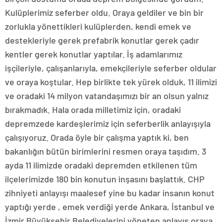
Kulüplerimiz seferber oldu. Oraya geldiler ve bin bir
zorlukla yönettikleri kulüplerden, kendi emek ve
destekleriyle gerek prefabrik konutlar gerek çadır
kentler gerek konutlar yaptılar. İş adamlarımız
işçileriyle, çalışanlarıyla, emekçileriyle seferber oldular
ve oraya koştular. Hep birlikte tek yürek olduk, 11 ilimizi
ve oradaki 14 milyon vatandaşımızı bir an olsun yalnız
bırakmadık. Hala orada milletimiz için, oradaki
depremzede kardeşlerimiz için seferberlik anlayışıyla
çalışıyoruz. Orada öyle bir çalışma yaptık ki, ben
bakanlığın bütün birimlerini resmen oraya taşıdım. 3
ayda 11 ilimizde oradaki depremden etkilenen tüm
ilçelerimizde 180 bin konutun inşasını başlattık. CHP
zihniyeti anlayışı maalesef yine bu kadar insanın konut
yaptığı yerde , emek verdiği yerde Ankara, İstanbul ve
İzmir Büyükşehir Belediyelerini yöneten anlayış oraya