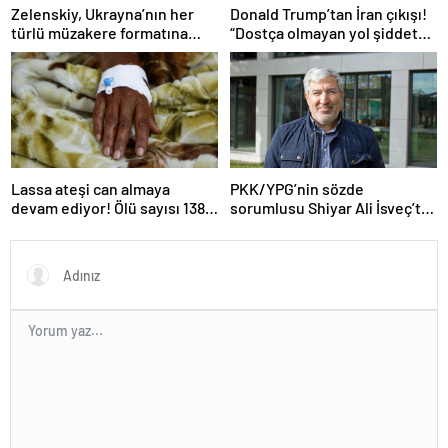
Zelenskiy, Ukrayna’nın her
Donald Trump’tan İran çıkışı!
türlü müzakere formatına
“Dostça olmayan yol şiddet
hazır olduğunu duyurdu!
içeriyor ve ben bunu
istemiyorum”
Lassa ateşi can almaya
PKK/YPG’nin sözde
devam ediyor! Ölü sayısı 138’e
sorumlusu Shiyar Ali İsveç’te
çıktı
gözaltına alındı