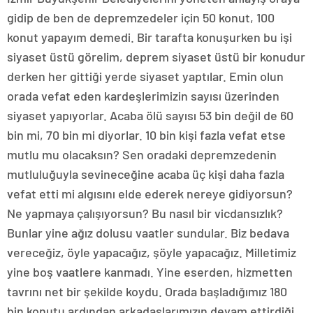
gidip de ben de depremzedeler için 50 konut, 100
konut yapayım demedi. Bir tarafta konuşurken bu işi
siyaset üstü görelim, deprem siyaset üstü bir konudur
derken her gittiği yerde siyaset yaptılar. Emin olun
orada vefat eden kardeşlerimizin sayısı üzerinden
siyaset yapıyorlar. Acaba ölü sayısı 53 bin değil de 60
bin mi, 70 bin mi diyorlar. 10 bin kişi fazla vefat etse
mutlu mu olacaksın? Sen oradaki depremzedenin
mutluluğuyla sevineceğine acaba üç kişi daha fazla
vefat etti mi algısını elde ederek nereye gidiyorsun?
Ne yapmaya çalışıyorsun? Bu nasıl bir vicdansızlık?
Bunlar yine ağız dolusu vaatler sundular. Biz bedava
vereceğiz, öyle yapacağız, şöyle yapacağız. Milletimiz
yine boş vaatlere kanmadı. Yine eserden, hizmetten
tavrını net bir şekilde koydu. Orada başladığımız 180
bin konutu ardından arkadaşlarımızın devam ettirdiği