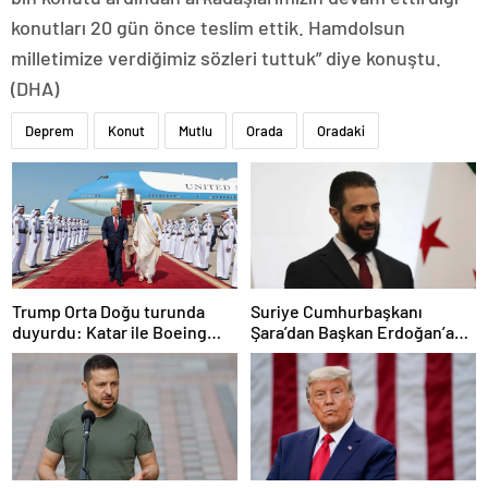
konutları 20 gün önce teslim ettik. Hamdolsun
milletimize verdiğimiz sözleri tuttuk” diye konuştu.
(DHA)
Deprem
Konut
Mutlu
Orada
Oradaki
Trump Orta Doğu turunda
Suriye Cumhurbaşkanı
duyurdu: Katar ile Boeing
Şara’dan Başkan Erdoğan’a
arasında 200 milyar dolarlık
teşekkür
anlaşma