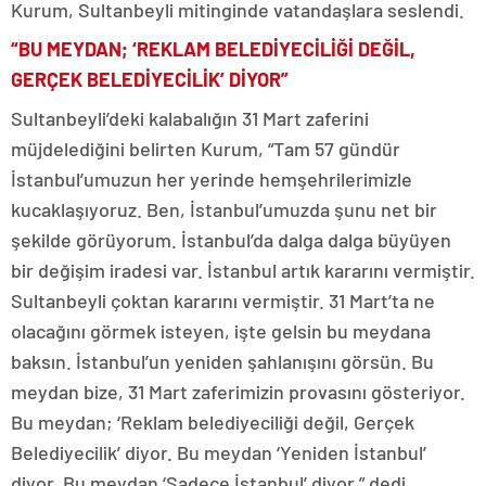
Kurum, Sultanbeyli mitinginde vatandaşlara seslendi.
“BU MEYDAN; ‘REKLAM BELEDİYECİLİĞİ DEĞİL,
GERÇEK BELEDİYECİLİK’ DİYOR”
Sultanbeyli’deki kalabalığın 31 Mart zaferini
müjdelediğini belirten Kurum, “Tam 57 gündür
İstanbul’umuzun her yerinde hemşehrilerimizle
kucaklaşıyoruz. Ben, İstanbul’umuzda şunu net bir
şekilde görüyorum. İstanbul’da dalga dalga büyüyen
bir değişim iradesi var. İstanbul artık kararını vermiştir.
Sultanbeyli çoktan kararını vermiştir. 31 Mart’ta ne
olacağını görmek isteyen, işte gelsin bu meydana
baksın. İstanbul’un yeniden şahlanışını görsün. Bu
meydan bize, 31 Mart zaferimizin provasını gösteriyor.
Bu meydan; ‘Reklam belediyeciliği değil, Gerçek
Belediyecilik’ diyor. Bu meydan ‘Yeniden İstanbul’
diyor. Bu meydan ‘Sadece İstanbul’ diyor.” dedi.