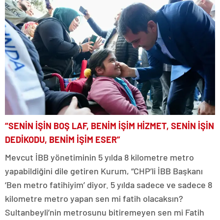
“SENİN İŞİN BOŞ LAF, BENİM İŞİM HİZMET, SENİN İŞİN
DEDİKODU, BENİM İŞİM ESER”
Mevcut İBB yönetiminin 5 yılda 8 kilometre metro
yapabildiğini dile getiren Kurum, “CHP’li İBB Başkanı
‘Ben metro fatihiyim’ diyor. 5 yılda sadece ve sadece 8
kilometre metro yapan sen mi fatih olacaksın?
Sultanbeyli’nin metrosunu bitiremeyen sen mi Fatih