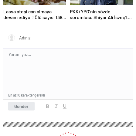
Lassa ateşi can almaya
PKK/YPG’nin sözde
devam ediyor! Ölü sayısı 138’e
sorumlusu Shiyar Ali İsveç’te
çıktı
gözaltına alındı
En az 10 karakter gerekli
Gönder