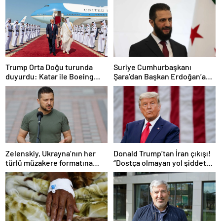
Trump Orta Doğu turunda
Suriye Cumhurbaşkanı
duyurdu: Katar ile Boeing
Şara’dan Başkan Erdoğan’a
arasında 200 milyar dolarlık
teşekkür
anlaşma
Zelenskiy, Ukrayna’nın her
Donald Trump’tan İran çıkışı!
türlü müzakere formatına
“Dostça olmayan yol şiddet
hazır olduğunu duyurdu!
içeriyor ve ben bunu
istemiyorum”