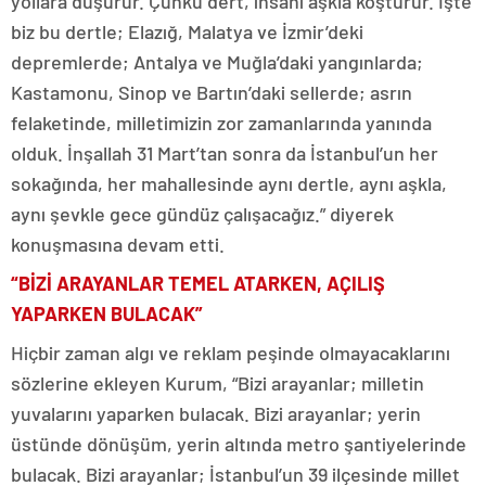
yollara düşürür. Çünkü dert, insanı aşkla koşturur. İşte
biz bu dertle; Elazığ, Malatya ve İzmir’deki
depremlerde; Antalya ve Muğla’daki yangınlarda;
Kastamonu, Sinop ve Bartın’daki sellerde; asrın
felaketinde, milletimizin zor zamanlarında yanında
olduk. İnşallah 31 Mart’tan sonra da İstanbul’un her
sokağında, her mahallesinde aynı dertle, aynı aşkla,
aynı şevkle gece gündüz çalışacağız.” diyerek
konuşmasına devam etti.
“BİZİ ARAYANLAR TEMEL ATARKEN, AÇILIŞ
YAPARKEN BULACAK”
Hiçbir zaman algı ve reklam peşinde olmayacaklarını
sözlerine ekleyen Kurum, “Bizi arayanlar; milletin
yuvalarını yaparken bulacak. Bizi arayanlar; yerin
üstünde dönüşüm, yerin altında metro şantiyelerinde
bulacak. Bizi arayanlar; İstanbul’un 39 ilçesinde millet