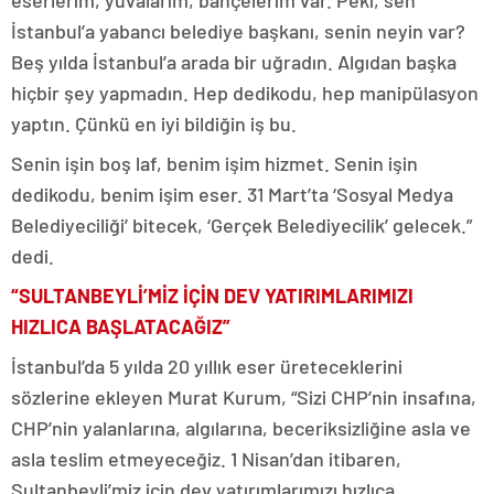
İstanbul’a yabancı belediye başkanı, senin neyin var?
Beş yılda İstanbul’a arada bir uğradın. Algıdan başka
hiçbir şey yapmadın. Hep dedikodu, hep manipülasyon
yaptın. Çünkü en iyi bildiğin iş bu.
Senin işin boş laf, benim işim hizmet. Senin işin
dedikodu, benim işim eser. 31 Mart’ta ‘Sosyal Medya
Belediyeciliği’ bitecek, ‘Gerçek Belediyecilik’ gelecek.”
dedi.
“SULTANBEYLİ’MİZ İÇİN DEV YATIRIMLARIMIZI
HIZLICA BAŞLATACAĞIZ”
İstanbul’da 5 yılda 20 yıllık eser üreteceklerini
sözlerine ekleyen Murat Kurum, “Sizi CHP’nin insafına,
CHP’nin yalanlarına, algılarına, beceriksizliğine asla ve
asla teslim etmeyeceğiz. 1 Nisan’dan itibaren,
Sultanbeyli’miz için dev yatırımlarımızı hızlıca