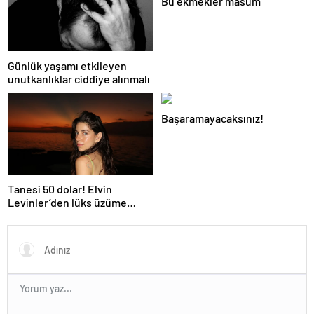
Bu ekmekler masum
Günlük yaşamı etkileyen
unutkanlıklar ciddiye alınmalı
Başaramayacaksınız!
Tanesi 50 dolar! Elvin
Levinler’den lüks üzüme
tepki: Bir daha yemek aklıma
gelmez…