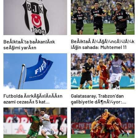
BeÅiktaÅ Ã¼Ã§Ã¼ncÃ¼lÃ¼k
BeÅiktaÅ’ta baÅkanlÄ±k
iÃ§in sahada: Muhtemel 11
seÃ§imi yarÄ±n
Futbolda Ä±rkÃ§Ä±lÄ±ÄÄ±n
Galatasaray, Trabzon’dan
azami cezasÄ± 5 kat
galibiyetle dÃ¶nÃ¼yor:
arttÄ±rÄ±ldÄ±
ÅampiyonluÄa 1 puan kaldÄ±!