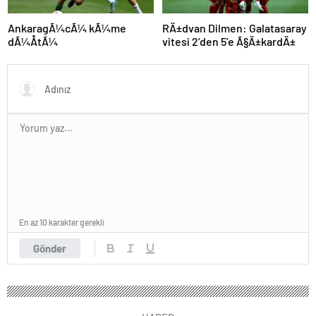
AnkaragÃ¼cÃ¼ kÃ¼me
RÄ±dvan Dilmen: Galatasaray
dÃ¼ÅtÃ¼
vitesi 2’den 5’e Ã§Ä±kardÄ±
En az 10 karakter gerekli
Gönder