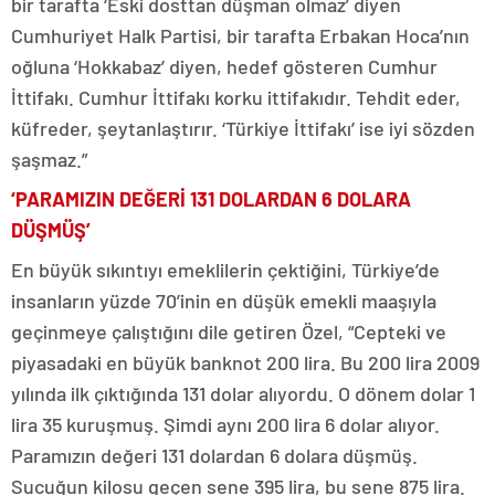
bir tarafta ‘Eski dosttan düşman olmaz’ diyen
Cumhuriyet Halk Partisi, bir tarafta Erbakan Hoca’nın
oğluna ‘Hokkabaz’ diyen, hedef gösteren Cumhur
İttifakı. Cumhur İttifakı korku ittifakıdır. Tehdit eder,
küfreder, şeytanlaştırır. ‘Türkiye İttifakı’ ise iyi sözden
şaşmaz.”
‘PARAMIZIN DEĞERİ 131 DOLARDAN 6 DOLARA
DÜŞMÜŞ’
En büyük sıkıntıyı emeklilerin çektiğini, Türkiye’de
insanların yüzde 70’inin en düşük emekli maaşıyla
geçinmeye çalıştığını dile getiren Özel, “Cepteki ve
piyasadaki en büyük banknot 200 lira. Bu 200 lira 2009
yılında ilk çıktığında 131 dolar alıyordu. O dönem dolar 1
lira 35 kuruşmuş. Şimdi aynı 200 lira 6 dolar alıyor.
Paramızın değeri 131 dolardan 6 dolara düşmüş.
Sucuğun kilosu geçen sene 395 lira, bu sene 875 lira.