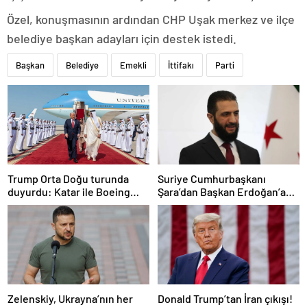
Özel, konuşmasının ardından CHP Uşak merkez ve ilçe
belediye başkan adayları için destek istedi.
Başkan
Belediye
Emekli
İttifakı
Parti
Trump Orta Doğu turunda
Suriye Cumhurbaşkanı
duyurdu: Katar ile Boeing
Şara’dan Başkan Erdoğan’a
arasında 200 milyar dolarlık
teşekkür
anlaşma
Zelenskiy, Ukrayna’nın her
Donald Trump’tan İran çıkışı!