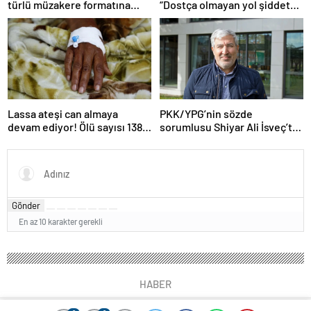
türlü müzakere formatına
“Dostça olmayan yol şiddet
hazır olduğunu duyurdu!
içeriyor ve ben bunu
istemiyorum”
Lassa ateşi can almaya
PKK/YPG’nin sözde
devam ediyor! Ölü sayısı 138’e
sorumlusu Shiyar Ali İsveç’te
çıktı
gözaltına alındı
Gönder
En az 10 karakter gerekli
HABER