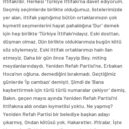
İttifakı’dır. Herkesi ‘Türkiye İttifakı’na davet ediyorum.
Geçmiş seçimlerde birlikte olduğumuz, listelerimizde
yer alan, ittifak yaptığımız bütün ortaklarımızın çok
kıymetli seçmenlerini hayat pahalılığına ‘Dur’ demek
için hep birlikte ‘Türkiye İttifakı’ndayız. Eski dosttan,
düşman olmaz. Dün birlikte olduklarımıza bugün kötü
söz söylemeyiz. Eski ittifak ortaklarımızı hain ilan
etmeyiz. Daha bir gün önce Tayyip Bey, miting
meydanlarındaydı. Yeniden Refah Partisi’ne, Erbakan
Hoca’nın oğluna, demediğini bırakmadı. Geçtiğimiz
günlerde ‘İp cambazı’ demişti. Şimdi de ‘Bana
kaybettirmek için türlü türlü numaralar çekiyor’ demiş.
Bakın, geçen mayıs ayında Yeniden Refah Partisi’ni
ittifakına aldı ondan kıymetlisi yoktu. Ne yapmış?
Yeniden Refah Partisi bir belediye başkan adayı
çıkarmış. Ondan kötüsü yok. Hakaretler, iftiralar. İşte