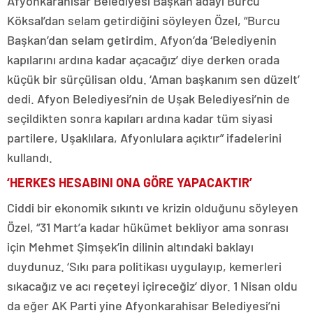
Afyonkarahisar Belediyesi Başkan adayı Burcu
Köksal’dan selam getirdiğini söyleyen Özel, “Burcu
Başkan’dan selam getirdim. Afyon’da ‘Belediyenin
kapılarını ardına kadar açacağız’ diye derken orada
küçük bir sürçülisan oldu. ‘Aman başkanım sen düzelt’
dedi. Afyon Belediyesi’nin de Uşak Belediyesi’nin de
seçildikten sonra kapıları ardına kadar tüm siyasi
partilere, Uşaklılara, Afyonlulara açıktır” ifadelerini
kullandı.
‘HERKES HESABINI ONA GÖRE YAPACAKTIR’
Ciddi bir ekonomik sıkıntı ve krizin olduğunu söyleyen
Özel, “31 Mart’a kadar hükümet bekliyor ama sonrası
için Mehmet Şimşek’in dilinin altındaki baklayı
duydunuz. ‘Sıkı para politikası uygulayıp, kemerleri
sıkacağız ve acı reçeteyi içireceğiz’ diyor. 1 Nisan oldu
da eğer AK Parti yine Afyonkarahisar Belediyesi’ni