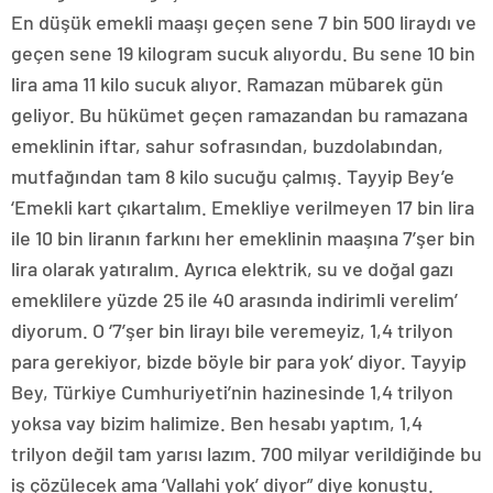
En düşük emekli maaşı geçen sene 7 bin 500 liraydı ve
geçen sene 19 kilogram sucuk alıyordu. Bu sene 10 bin
lira ama 11 kilo sucuk alıyor. Ramazan mübarek gün
geliyor. Bu hükümet geçen ramazandan bu ramazana
emeklinin iftar, sahur sofrasından, buzdolabından,
mutfağından tam 8 kilo sucuğu çalmış. Tayyip Bey’e
‘Emekli kart çıkartalım. Emekliye verilmeyen 17 bin lira
ile 10 bin liranın farkını her emeklinin maaşına 7’şer bin
lira olarak yatıralım. Ayrıca elektrik, su ve doğal gazı
emeklilere yüzde 25 ile 40 arasında indirimli verelim’
diyorum. O ‘7’şer bin lirayı bile veremeyiz, 1,4 trilyon
para gerekiyor, bizde böyle bir para yok’ diyor. Tayyip
Bey, Türkiye Cumhuriyeti’nin hazinesinde 1,4 trilyon
yoksa vay bizim halimize. Ben hesabı yaptım, 1,4
trilyon değil tam yarısı lazım. 700 milyar verildiğinde bu
iş çözülecek ama ‘Vallahi yok’ diyor” diye konuştu.