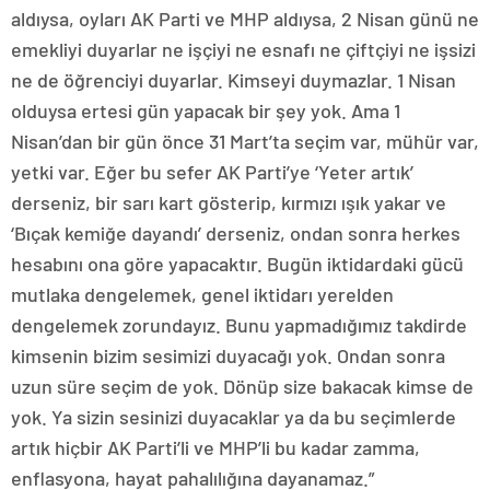
aldıysa, oyları AK Parti ve MHP aldıysa, 2 Nisan günü ne
emekliyi duyarlar ne işçiyi ne esnafı ne çiftçiyi ne işsizi
ne de öğrenciyi duyarlar. Kimseyi duymazlar. 1 Nisan
olduysa ertesi gün yapacak bir şey yok. Ama 1
Nisan’dan bir gün önce 31 Mart’ta seçim var, mühür var,
yetki var. Eğer bu sefer AK Parti’ye ‘Yeter artık’
derseniz, bir sarı kart gösterip, kırmızı ışık yakar ve
‘Bıçak kemiğe dayandı’ derseniz, ondan sonra herkes
hesabını ona göre yapacaktır. Bugün iktidardaki gücü
mutlaka dengelemek, genel iktidarı yerelden
dengelemek zorundayız. Bunu yapmadığımız takdirde
kimsenin bizim sesimizi duyacağı yok. Ondan sonra
uzun süre seçim de yok. Dönüp size bakacak kimse de
yok. Ya sizin sesinizi duyacaklar ya da bu seçimlerde
artık hiçbir AK Parti’li ve MHP’li bu kadar zamma,
enflasyona, hayat pahalılığına dayanamaz.”