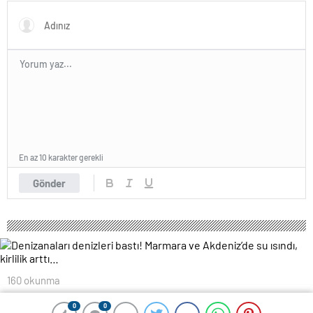
En az 10 karakter gerekli
Gönder
160 okunma
Denizanaları denizleri bastı! Marmara
0
0
0
0