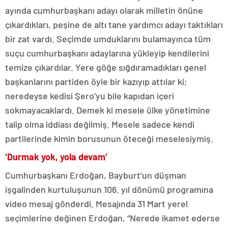
ayında cumhurbaşkanı adayı olarak milletin önüne
çıkardıkları, peşine de altı tane yardımcı adayı taktıkları
bir zat vardı. Seçimde umduklarını bulamayınca tüm
suçu cumhurbaşkanı adaylarına yükleyip kendilerini
temize çıkardılar. Yere göğe sığdıramadıkları genel
başkanlarını partiden öyle bir kazıyıp attılar ki;
neredeyse kedisi Şero’yu bile kapıdan içeri
sokmayacaklardı. Demek ki mesele ülke yönetimine
talip olma iddiası değilmiş. Mesele sadece kendi
partilerinde kimin borusunun öteceği meselesiymiş.
‘Durmak yok, yola devam’
Cumhurbaşkanı Erdoğan, Bayburt’un düşman
işgalinden kurtuluşunun 106. yıl dönümü programına
video mesaj gönderdi. Mesajında 31 Mart yerel
seçimlerine değinen Erdoğan, “Nerede ikamet ederse