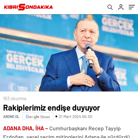
163 okunma
Rakiplerimiz endişe duyuyor
21 Mart 2024 00:30
ABONE OL
News
ADANA DHA, İHA –
Cumhurbaşkanı Recep Tayyip
Erdoğan, yerel seçim mitinglerini Adana ile sürdürdü.