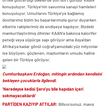
örnek gösterdiği ülkelerde son dört gündür KAAN
konuşuluyor. Türkiye’nin savunma sanayi hamleleri
konuşuluyor. Umutlarını Türkiye’ye bağlamış
dostlarımız bizim bu başarılarımızla gurur duyarken
elbette rakiplerimiz de endişeye kapılıyor. Bizdeki
mankurtlaştırılmış zihinler KAAN’a bakınca kalorifer
peteği veya süpürge sapı görüyor ama Asya’dan
Afrika’ya kadar gönül coğrafyamızdaki yüz milyonlar
ise büyüyen, güçlenen, mazlumların umudu haline
gelen bir Türkiye görüyor.
Cumhurbaşkanı Erdoğan, mitingin ardından kendisini
bekleyen çocuklarla ilgilendi.
‘Neredeyse kedisi Şero’yu bile kapıdan içeri
sokmayacaklardı’
PARTİDEN KAZIYIP ATTILAR:
Biliyorsunuz, mayıs