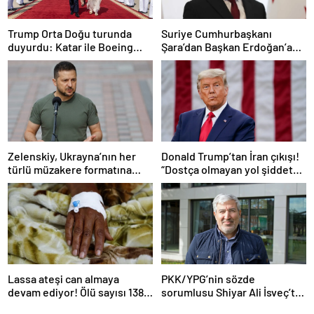
Trump Orta Doğu turunda
Suriye Cumhurbaşkanı
duyurdu: Katar ile Boeing
Şara’dan Başkan Erdoğan’a
arasında 200 milyar dolarlık
teşekkür
anlaşma
Zelenskiy, Ukrayna’nın her
Donald Trump’tan İran çıkışı!
türlü müzakere formatına
“Dostça olmayan yol şiddet
hazır olduğunu duyurdu!
içeriyor ve ben bunu
istemiyorum”
Lassa ateşi can almaya
PKK/YPG’nin sözde
devam ediyor! Ölü sayısı 138’e
sorumlusu Shiyar Ali İsveç’te
çıktı
gözaltına alındı