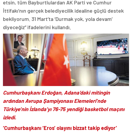
etsin, tüm Bayburtlulardan AK Parti ve Cumhur
İttifakı’nın gerçek belediyecilik idealine güçlü destek
bekliyorum. 31 Mart’ta ‘Durmak yok, yola devam’
diyeceğiz” ifadelerini kullandı.
Cumhurbaşkanı Erdoğan, Adana’daki mitingin
ardından Avrupa Şampiyonası Elemeleri’nde
Türkiye’nin İzlanda’yı 76-75 yendiği basketbol maçını
izledi.
‘Cumhurbaşkanı ‘Eros’ olayını bizzat takip ediyor’